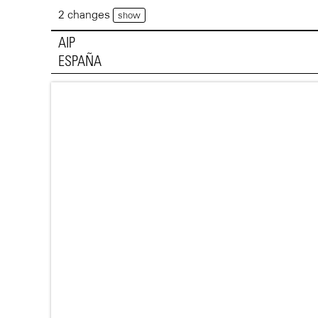
2 changes
show
AIP
ESPAÑA