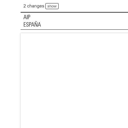
2 changes
show
AIP
ESPAÑA