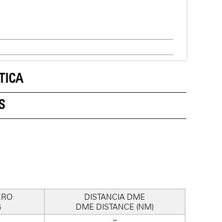
TICA
S
ERO
DISTANCIA DME
G
DME DISTANCE (NM)
–