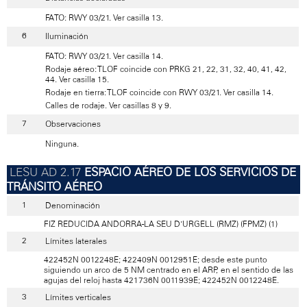
FATO: RWY 03/21. Ver casilla 13.
Iluminación
FATO: RWY 03/21. Ver casilla 14.
Rodaje aéreo: TLOF coincide con PRKG 21, 22, 31, 32, 40, 41, 42,
44. Ver casilla 15.
Rodaje en tierra: TLOF coincide con RWY 03/21. Ver casilla 14.
Calles de rodaje. Ver casillas 8 y 9.
Observaciones
Ninguna.
ESPACIO AÉREO DE LOS SERVICIOS DE
TRÁNSITO AÉREO
Denominación
FIZ REDUCIDA ANDORRA-LA SEU D’URGELL (RMZ) (FPMZ) (1)
Límites laterales
422452N 0012248E; 422409N 0012951E; desde este punto
siguiendo un arco de 5 NM centrado en el ARP, en el sentido de las
agujas del reloj hasta 421736N 0011939E; 422452N 0012248E.
Límites verticales