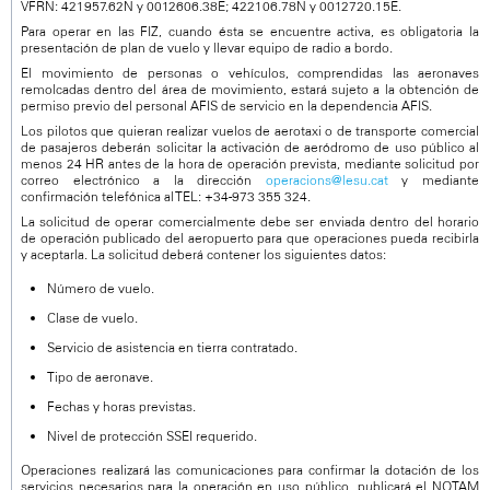
VFRN: 421957.62N y 0012606.38E; 422106.78N y 0012720.15E.
Para operar en las FIZ, cuando ésta se encuentre activa, es obligatoria la
presentación de plan de vuelo y llevar equipo de radio a bordo.
El movimiento de personas o vehículos, comprendidas las aeronaves
remolcadas dentro del área de movimiento, estará sujeto a la obtención de
permiso previo del personal AFIS de servicio en la dependencia AFIS.
Los pilotos que quieran realizar vuelos de aerotaxi o de transporte comercial
de pasajeros deberán solicitar la activación de aeródromo de uso público al
menos 24 HR antes de la hora de operación prevista, mediante solicitud por
correo electrónico a la dirección
operacions@lesu.cat
y mediante
confirmación telefónica al TEL: +34-973 355 324.
La solicitud de operar comercialmente debe ser enviada dentro del horario
de operación publicado del aeropuerto para que operaciones pueda recibirla
y aceptarla. La solicitud deberá contener los siguientes datos:
Número de vuelo.
Clase de vuelo.
Servicio de asistencia en tierra contratado.
Tipo de aeronave.
Fechas y horas previstas.
Nivel de protección SSEI requerido.
Operaciones realizará las comunicaciones para confirmar la dotación de los
servicios necesarios para la operación en uso público, publicará el NOTAM