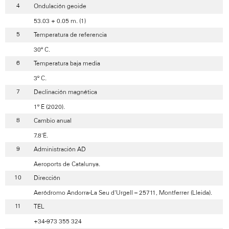
Ondulación geoide
53.03 + 0.05 m. (1)
Temperatura de referencia
30º C.
Temperatura baja media
3º C.
Declinación magnética
1º E (2020).
Cambio anual
7.8’E.
Administración AD
Aeroports de Catalunya.
Dirección
Aeródromo Andorra-La Seu d'Urgell – 25711, Montferrer (Lleida).
TEL
+34-973 355 324