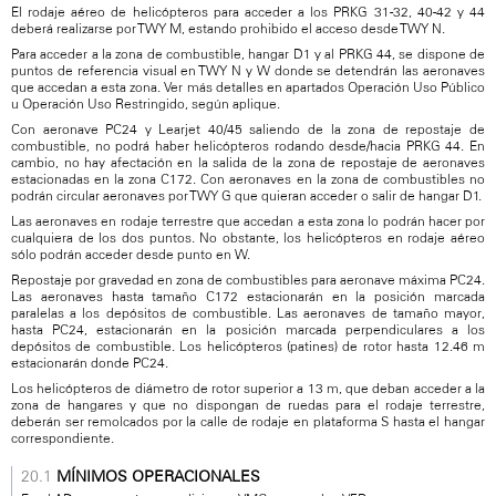
El rodaje aéreo de helicópteros para acceder a los PRKG 31-32, 40-42 y 44
deberá realizarse por TWY M, estando prohibido el acceso desde TWY N.
Para acceder a la zona de combustible, hangar D1 y al PRKG 44, se dispone de
puntos de referencia visual en TWY N y W donde se detendrán las aeronaves
que accedan a esta zona. Ver más detalles en apartados Operación Uso Público
u Operación Uso Restringido, según aplique.
Con aeronave PC24 y Learjet 40/45 saliendo de la zona de repostaje de
combustible, no podrá haber helicópteros rodando desde/hacia PRKG 44. En
cambio, no hay afectación en la salida de la zona de repostaje de aeronaves
estacionadas en la zona C172. Con aeronaves en la zona de combustibles no
podrán circular aeronaves por TWY G que quieran acceder o salir de hangar D1.
Las aeronaves en rodaje terrestre que accedan a esta zona lo podrán hacer por
cualquiera de los dos puntos. No obstante, los helicópteros en rodaje aéreo
sólo podrán acceder desde punto en W.
Repostaje por gravedad en zona de combustibles para aeronave máxima PC24.
Las aeronaves hasta tamaño C172 estacionarán en la posición marcada
paralelas a los depósitos de combustible. Las aeronaves de tamaño mayor,
hasta PC24, estacionarán en la posición marcada perpendiculares a los
depósitos de combustible. Los helicópteros (patines) de rotor hasta 12.46 m
estacionarán donde PC24.
Los helicópteros de diámetro de rotor superior a 13 m, que deban acceder a la
zona de hangares y que no dispongan de ruedas para el rodaje terrestre,
deberán ser remolcados por la calle de rodaje en plataforma S hasta el hangar
correspondiente.
MÍNIMOS OPERACIONALES