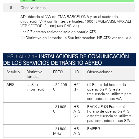
Observaciones
AD ubicado al NW del TMA BARCELONA y en el sector de
circulación VFR con límites verticales: 1000 ft AGL/AMSLMAX ALT
VFR SECTOR (FL080) (ver ENR 2.1).
Las FIZ estarán activadas sólo en horario ATS.
(2) Distintivo de llamada: La Seu Información. HR ATS: ver casilla 3.
INSTALACIONES DE COMUNICACIÓN
DE LOS SERVICIOS DE TRÁNSITO AÉREO
Servicio
Distintivo
FREQ
HR
Observaciones
llamada
AFIS
La Seu
122.205
H24
(1) Fuera del horario de
Información
C
(1)
operación ATS, esta
frecuencia se utilizará para
comunicaciones A/A.
131.605
HR
BACK-UP. (2) Fuera del
C
ATS
horario de operación ATS,
(2)
esta frecuencia se utilizará
para comunicaciones G/A.
121.500
HR
EMERG
MHz
ATS