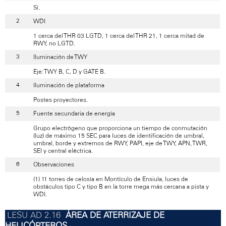
Sí.
WDI
1 cerca del THR 03 LGTD, 1 cerca del THR 21, 1 cerca mitad de
RWY, no LGTD.
Iluminación de TWY
Eje: TWY B, C, D y GATE B.
Iluminación de plataforma
Postes proyectores.
Fuente secundaria de energía
Grupo electrógeno que proporciona un tiempo de conmutación
(luz) de máximo 15 SEC para luces de identificación de umbral,
umbral, borde y extremos de RWY, PAPI, eje de TWY, APN, TWR,
SEI y central eléctrica.
Observaciones
(1) 11 torres de celosía en Montículo de Ensiula, luces de
obstáculos tipo C y tipo B en la torre mega más cercana a pista y
WDI.
ÁREA DE ATERRIZAJE DE
HELICÓPTEROS