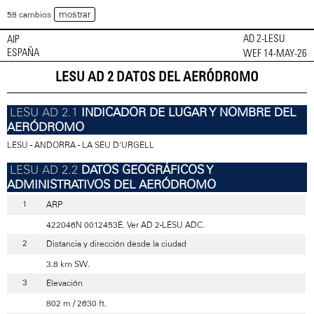
mostrar
58 cambios
AD 2-LESU
AIP
ESPAÑA
WEF 14-MAY-26
LESU AD 2 DATOS DEL AERÓDROMO
INDICADOR DE LUGAR
Y
NOMBRE DEL
AERÓDROMO
LESU - ANDORRA - LA SEU D’URGELL
DATOS GEOGRÁFICOS Y
ADMINISTRATIVOS DEL AERÓDROMO
ARP
422046N 0012453E. Ver AD 2-LESU ADC.
Distancia y dirección desde la ciudad
3.8 km SW.
Elevación
802 m / 2630 ft.