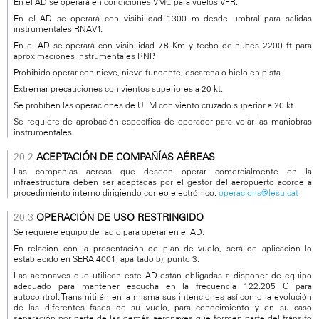
En el AD se operará en condiciones VMC para vuelos VFR.
En el AD se operará con visibilidad 1300 m desde umbral para salidas
instrumentales RNAV1.
En el AD se operará con visibilidad 7.8 Km y techo de nubes 2200 ft para
aproximaciones instrumentales RNP.
Prohibido operar con nieve, nieve fundente, escarcha o hielo en pista.
Extremar precauciones con vientos superiores a 20 kt.
Se prohíben las operaciones de ULM con viento cruzado superior a 20 kt.
Se requiere de aprobación específica de operador para volar las maniobras
instrumentales.
ACEPTACIÓN DE COMPAÑÍAS AÉREAS
Las compañías aéreas que deseen operar comercialmente en la
infraestructura deben ser aceptadas por el gestor del aeropuerto acorde a
procedimiento interno dirigiendo correo electrónico:
operacions@lesu.cat
OPERACIÓN DE USO RESTRINGIDO
Se requiere equipo de radio para operar en el AD.
En relación con la presentación de plan de vuelo, será de aplicación lo
establecido en SERA.4001, apartado b), punto 3.
Las aeronaves que utilicen este AD están obligadas a disponer de equipo
adecuado para mantener escucha en la frecuencia 122.205 C para
autocontrol. Transmitirán en la misma sus intenciones así como la evolución
de las diferentes fases de su vuelo, para conocimiento y en su caso
separación por parte de las demás aeronaves que formen parte del tránsito