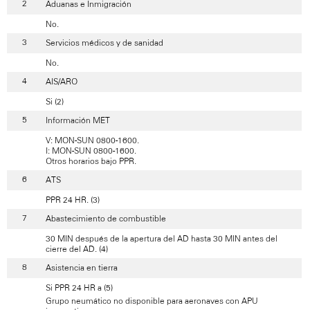
Aduanas e Inmigración
No.
Servicios médicos y de sanidad
No.
AIS/ARO
Si (2)
Información MET
V: MON-SUN 0800-1600.
I: MON-SUN 0800-1600.
Otros horarios bajo PPR.
ATS
PPR 24 HR. (3)
Abastecimiento de combustible
30 MIN después de la apertura del AD hasta 30 MIN antes del
cierre del AD. (4)
Asistencia en tierra
Si PPR 24 HR a (5)
Grupo neumático no disponible para aeronaves con APU