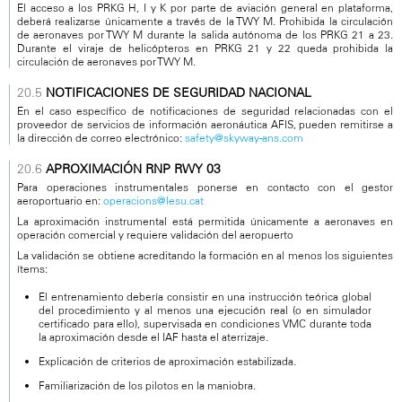
El acceso a los PRKG H, I y K por parte de aviación general en plataforma,
deberá realizarse únicamente a través de la TWY M. Prohibida la circulación
de aeronaves por TWY M durante la salida autónoma de los PRKG 21 a 23.
Durante el viraje de helicópteros en PRKG 21 y 22 queda prohibida la
circulación de aeronaves por TWY M.
NOTIFICACIONES DE SEGURIDAD NACIONAL
En el caso específico de notificaciones de seguridad relacionadas con el
proveedor de servicios de información aeronáutica AFIS, pueden remitirse a
la dirección de correo electrónico:
safety@skyway-ans.com
APROXIMACIÓN RNP RWY 03
Para operaciones instrumentales ponerse en contacto con el gestor
aeroportuario en:
operacions@lesu.cat
La aproximación instrumental está permitida únicamente a aeronaves en
operación comercial y requiere validación del aeropuerto
La validación se obtiene acreditando la formación en al menos los siguientes
ítems:
El entrenamiento debería consistir en una instrucción teórica global
del procedimiento y al menos una ejecución real (o en simulador
certificado para ello), supervisada en condiciones VMC durante toda
la aproximación desde el IAF hasta el aterrizaje.
Explicación de criterios de aproximación estabilizada.
Familiarización de los pilotos en la maniobra.