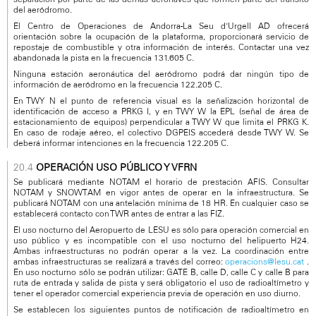
del aeródromo.
El Centro de Operaciones de Andorra-La Seu d’Urgell AD ofrecerá
orientación sobre la ocupación de la plataforma, proporcionará servicio de
repostaje de combustible y otra información de interés. Contactar una vez
abandonada la pista en la frecuencia 131.605 C.
Ninguna estación aeronáutica del aeródromo podrá dar ningún tipo de
información de aeródromo en la frecuencia 122.205 C.
En TWY N el punto de referencia visual es la señalización horizontal de
identificación de acceso a PRKG I, y en TWY W la EPL (señal de área de
estacionamiento de equipos) perpendicular a TWY W que limita el PRKG K.
En caso de rodaje aéreo, el colectivo DGPEIS accederá desde TWY W. Se
deberá informar intenciones en la frecuencia 122.205 C.
OPERACIÓN USO PÚBLICO Y VFRN
Se publicará mediante NOTAM el horario de prestación AFIS. Consultar
NOTAM y SNOWTAM en vigor antes de operar en la infraestructura. Se
publicará NOTAM con una antelación mínima de 18 HR. En cualquier caso se
establecerá contacto con TWR antes de entrar a las FIZ.
El uso nocturno del Aeropuerto de LESU es sólo para operación comercial en
uso público y es incompatible con el uso nocturno del helipuerto H24.
Ambas infraestructuras no podrán operar a la vez. La coordinación entre
ambas infraestructuras se realizará a través del correo:
operacions@lesu.cat
.
En uso nocturno sólo se podrán utilizar: GATE B, calle D, calle C y calle B para
ruta de entrada y salida de pista y será obligatorio el uso de radioaltímetro y
tener el operador comercial experiencia previa de operación en uso diurno.
Se establecen los siguientes puntos de notificación de radioaltímetro en