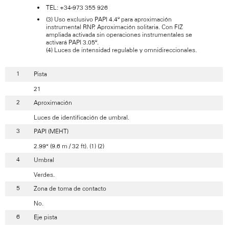
TEL: +34-973 355 926
(3) Uso exclusivo PAPI 4.4º para aproximación
instrumental RNP. Aproximación solitaria. Con FIZ
ampliada activada sin operaciones instrumentales se
activará PAPI 3.05º.
(4) Luces de intensidad regulable y omnidireccionales.
Pista
21
Aproximación
Luces de identificación de umbral.
PAPI (MEHT)
2.99° (9.6 m / 32 ft). (1) (2)
Umbral
Verdes.
Zona de toma de contacto
No.
Eje pista