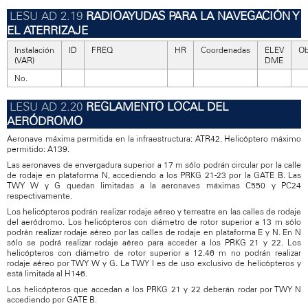
RADIOAYUDAS PARA LA NAVEGACIÓN Y
EL ATERRIZAJE
Instalación
ID
FREQ
HR
Coordenadas
ELEV
Ob
(VAR)
DME
No.
REGLAMENTO LOCAL DEL
AERÓDROMO
Aeronave máxima permitida en la infraestructura: ATR42. Helicóptero máximo
permitido: A139.
Las aeronaves de envergadura superior a 17 m sólo podrán circular por la calle
de rodaje en plataforma N, accediendo a los PRKG 21-23 por la GATE B. Las
TWY W y G quedan limitadas a la aeronaves máximas C550 y PC24
respectivamente.
Los helicópteros podrán realizar rodaje aéreo y terrestre en las calles de rodaje
del aeródromo. Los helicópteros con diámetro de rotor superior a 13 m sólo
podrán realizar rodaje aéreo por las calles de rodaje en plataforma E y N. En N
sólo se podrá realizar rodaje aéreo para acceder a los PRKG 21 y 22. Los
helicópteros con diámetro de rotor superior a 12.46 m no podrán realizar
rodaje aéreo por TWY W y G. La TWY I es de uso exclusivo de helicópteros y
está limitada al H146.
Los helicópteros que accedan a los PRKG 21 y 22 deberán rodar por TWY N
accediendo por GATE B.