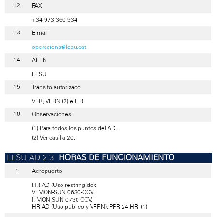
FAX
+34-973 360 934
E-mail
operacions@lesu.cat
AFTN
LESU
Tránsito autorizado
VFR, VFRN (2) e IFR.
Observaciones
(1) Para todos los puntos del AD.
(2) Ver casilla 20.
HORAS DE FUNCIONAMIENTO
Aeropuerto
HR AD (Uso restringido):
V: MON-SUN 0630-CCV,
I: MON-SUN 0730-CCV.
HR AD (Uso público y VFRN): PPR 24 HR. (1)