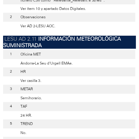
fichero CSV como “Relevante_Relevant = Si/Yes”:
Ver ítem 10 y apartado Datos Digitales.
Observaciones
Ver AD 2-LESU AOC.
INFORMACIÓN METEOROLÓGICA
SUMINISTRADA
Oficina MET
Andorra-La Seu d'Urgell EMAe.
HR
Ver casilla 3.
METAR
Semihorario.
TAF
24 HR.
TREND
No.