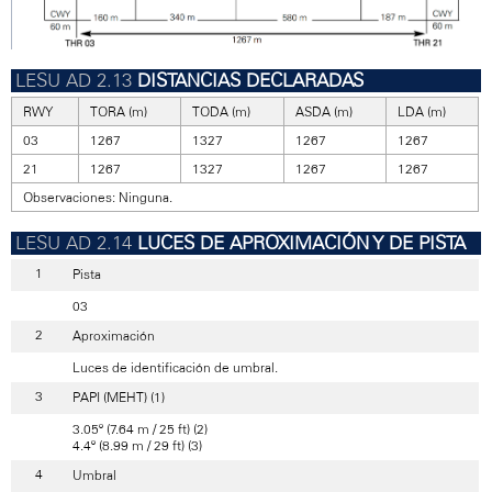
DISTANCIAS DECLARADAS
RWY
TORA (m)
TODA (m)
ASDA (m)
LDA (m)
03
1267
1327
1267
1267
21
1267
1327
1267
1267
Observaciones: Ninguna.
LUCES DE APROXIMACIÓN Y DE PISTA
Pista
03
Aproximación
Luces de identificación de umbral.
PAPI (MEHT) (1)
3.05º (7.64 m / 25 ft) (2)
4.4º (8.99 m / 29 ft) (3)
Umbral