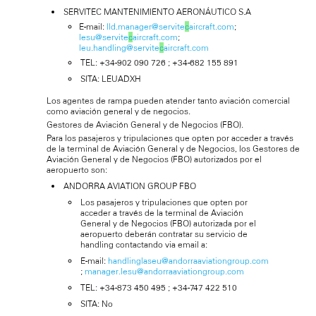
SERVITEC MANTENIMIENTO AERONÁUTICO S.A
E-mail:
lld.manager@servite
c
aircraft.com
;
lesu@servite
c
aircraft.com
;
leu.handling@servite
c
aircraft.com
TEL: +34-902 090 726 ; +34-682 155 891
SITA: LEUADXH
Los agentes de rampa pueden atender tanto aviación comercial
como aviación general y de negocios.
Gestores de Aviación General y de Negocios (FBO).
Para los pasajeros y tripulaciones que opten por acceder a través
de la terminal de Aviación General y de Negocios, los Gestores de
Aviación General y de Negocios (FBO) autorizados por el
aeropuerto son:
ANDORRA AVIATION GROUP FBO
Los pasajeros y tripulaciones que opten por
acceder a través de la terminal de Aviación
General y de Negocios (FBO) autorizada por el
aeropuerto deberán contratar su servicio de
handling contactando via email a:
E-mail:
handlinglaseu@andorraaviationgroup.com
;
manager.lesu@andorraaviationgroup.com
TEL: +34-873 450 495 ; +34-747 422 510
SITA: No