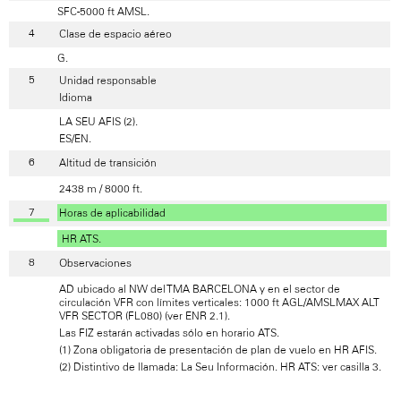
SFC-5000 ft AMSL.
Clase de espacio aéreo
G.
Unidad responsable
Idioma
LA SEU AFIS (2).
ES/EN.
Altitud de transición
2438 m / 8000 ft.
Horas de aplicabilidad
HR ATS.
Observaciones
AD ubicado al NW del TMA BARCELONA y en el sector de
circulación VFR con límites verticales: 1000 ft AGL/AMSLMAX ALT
VFR SECTOR (FL080) (ver ENR 2.1).
Las FIZ estarán activadas sólo en horario ATS.
(1) Zona obligatoria de presentación de plan de vuelo en HR AFIS.
(2) Distintivo de llamada: La Seu Información. HR ATS: ver casilla 3.