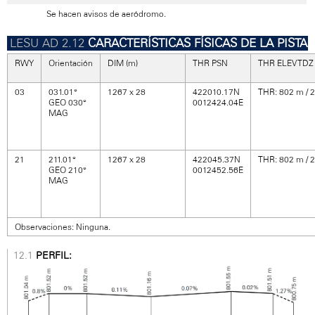
Se hacen avisos de aeródromo.
CARACTERÍSTICAS FÍSICAS DE LA PISTA
RWY
Orientación
DIM (m)
THR PSN
THR ELEV TDZ
03
031.01°
1267 x 28
422010.17N
THR: 802 m / 
GEO 030°
0012424.04E
MAG
21
211.01°
1267 x 28
422045.37N
THR: 802 m / 
GEO 210°
0012452.56E
MAG
Observaciones: Ninguna.
PERFIL: