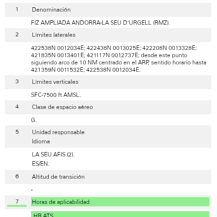
Denominación
FIZ AMPLIADA ANDORRA-LA SEU D’URGELL (RMZ).
Límites laterales
422538N 0012034E; 422438N 0013025E; 422208N 0013328E;
421835N 0013401E; 421117N 0012737E; desde este punto
siguiendo arco de 10 NM centrado en el ARP, sentido horario hasta
421359N 0011532E; 422538N 0012034E.
Límites verticales
SFC-7500 ft AMSL.
Clase de espacio aéreo
G.
Unidad responsable
Idioma
LA SEU AFIS (2).
ES/EN.
Altitud de transición
-
Horas de aplicabilidad
HR ATS.