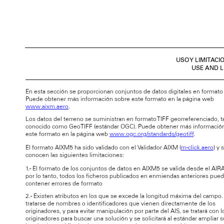
USO Y LIMITAC
USE AND L
En esta sección se proporcionan conjuntos de datos digitales en format
Puede obtener más información sobre este formato en la página web
www.aixm.aero
.
Los datos del terreno se suministran en formato TIFF georreferenciado, 
conocido como GeoTIFF (estándar OGC). Puede obtener más informació
este formato en la página web
www.ogc.org/standards/geotiff
.
El formato AIXM5 ha sido validado con el Validador AIXM (
m-click.aero
) y 
conocen las siguientes limitaciones:
1.- El formato de los conjuntos de datos en AIXM5 se valida desde el AIR
por lo tanto, todos los ficheros publicados en enmiendas anteriores pue
contener errores de formato
2.- Existen atributos en los que se excede la longitud máxima del campo.
tratarse de nombres o identificadores que vienen directamente de los
originadores, y para evitar manipulación por parte del AIS, se tratará con l
originadores para buscar una solución y se solicitará al estándar ampliar s