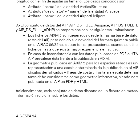
longitud con el fin de ajustar su tamaño. Los casos conocidos son:
Atributo “name” de la entidad VerticalStructure
Atributos "designator" y “name” de la entidad Airspace
Atributo “name” de la entidad AirportHeliport
3.- El conjunto de datos del AIP (AIP_DS_FULL_Airspace, AIP_DS_FULL
y AIP_DS_FULL_ADHP) se proporciona con las siguientes limitaciones:
Los ficheros AIXM 5 son generados desde la misma base de dato
resto del AIP, pero debido a la novedad del formato (primera publi
en el AIRAC 06/22) se deben tomar precauciones cuando se utilic
ficheros hasta que exista mayor experiencia en su uso.
En caso de inconsistencia con los datos publicados en PDF o HT
AIP, prevalece ésta frente a la publicada en AIXM.
La geometría publicada en AIXM 5 para los espacios aéreos es un
representación a una escala determinada de la publicada en el AIP
círculos densificados y líneas de costa y frontera a escala determi
tanto debe considerarse como geometría informativa, siendo norm
publicada en el AIP en PDF y HTML.
Adicionalmente, cada conjunto de datos dispone de un fichero de metad
información adicional sobre los datos.
AIS-ESPAÑA