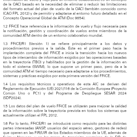
de la OACI basado en la necesidad de eliminar o reducir las limitaciones
del formato actual del plan de vuelo de la OACI (también conocido como
ICAO FPL 2012) y de permitir y adaptarse al entorno futuro detallado en el
Concepto Operacional Global de ATM (Doc 9854).
1.2 FF-ICE hace referencia a la información de vuelo y flujo necesaria para
la notificación, gestión y coordinación de vuelos entre miembros de la
comunidad ATM dentro de un entorno colaborativo mundial.
1.3 FF-ICE/R1 (Versión 1) se refiere principalmente a los datos y
procedimientos previos a la salida. Este es el primer paso hacia la
implantación completa del FF-ICE e inicia la transición hacia los nuevos
tipos de intercambio de información exigidos por las operaciones basadas
en la trayectoria (TBO) y habilitados por la gestión de la información en
todo el sistema (SWIM), lo que supone un primer paso, pero da a la
comunidad ATM el tiempo necesario para adaptarse a los procedimientos,
sistemas y prácticas exigidos por esta primera versión del FF-ICE.
1.4 Los requisitos técnicos y operativos de esta AIC se derivan del
Reglamento de Ejecución (UE) 2021/116 de la Comisión Europea (Proyecto
Común Uno o PC1) y del Programa de Despliegue SESAR 2024
(SDP2024).
1.5 Los datos del plan de vuelo FF-ICE se utilizarán para mejorar la calidad
de la información sobre la trayectoria prevista en todos los sistemas que
actualmente utilizan el FPL 2012.
1.6 Por lo tanto, FF-ICE/R1 se introducirá como requisito para las distintas
partes interesadas (ANSP, usuarios del espacio aéreo, gestores de redes)
que operen en las FIR/UIR de los Estados miembros de la UE, además de