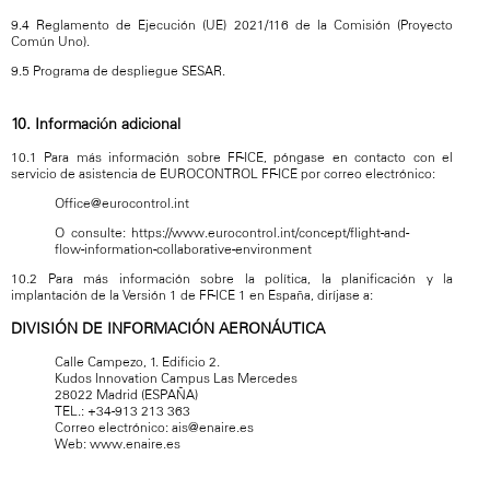
9.4 Reglamento de Ejecución (UE) 2021/116 de la Comisión (Proyecto
Común Uno).
9.5 Programa de despliegue SESAR.
10. Información adicional
10.1 Para más información sobre FF-ICE, póngase en contacto con el
servicio de asistencia de EUROCONTROL FF-ICE por correo electrónico:
Office@eurocontrol.int
O consulte: https://www.eurocontrol.int/concept/flight-and-
flow-information-collaborative-environment
10.2 Para más información sobre la política, la planificación y la
implantación de la Versión 1 de FF-ICE 1 en España, diríjase a:
DIVISIÓN DE INFORMACIÓN AERONÁUTICA
Calle Campezo, 1. Edificio 2.
Kudos Innovation Campus Las Mercedes
28022 Madrid (ESPAÑA)
TEL.: +34-913 213 363
Correo electrónico: ais@enaire.es
Web: www.enaire.es