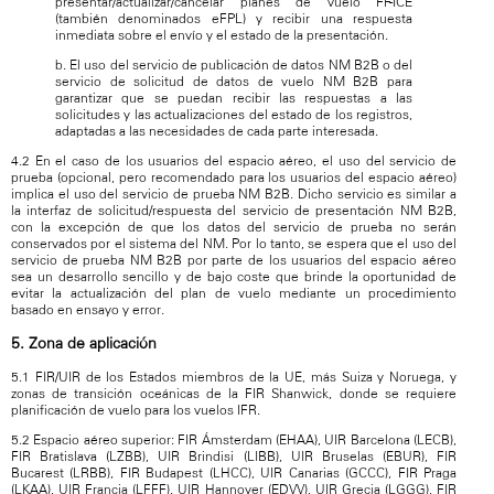
presentar/actualizar/cancelar planes de vuelo FF-ICE
(también denominados eFPL) y recibir una respuesta
inmediata sobre el envío y el estado de la presentación.
b. El uso del servicio de publicación de datos NM B2B o del
servicio de solicitud de datos de vuelo NM B2B para
garantizar que se puedan recibir las respuestas a las
solicitudes y las actualizaciones del estado de los registros,
adaptadas a las necesidades de cada parte interesada.
4.2 En el caso de los usuarios del espacio aéreo, el uso del servicio de
prueba (opcional, pero recomendado para los usuarios del espacio aéreo)
implica el uso del servicio de prueba NM B2B. Dicho servicio es similar a
la interfaz de solicitud/respuesta del servicio de presentación NM B2B,
con la excepción de que los datos del servicio de prueba no serán
conservados por el sistema del NM. Por lo tanto, se espera que el uso del
servicio de prueba NM B2B por parte de los usuarios del espacio aéreo
sea un desarrollo sencillo y de bajo coste que brinde la oportunidad de
evitar la actualización del plan de vuelo mediante un procedimiento
basado en ensayo y error.
5. Zona de aplicación
5.1 FIR/UIR de los Estados miembros de la UE, más Suiza y Noruega, y
zonas de transición oceánicas de la FIR Shanwick, donde se requiere
planificación de vuelo para los vuelos IFR.
5.2 Espacio aéreo superior: FIR Ámsterdam (EHAA), UIR Barcelona (LECB),
FIR Bratislava (LZBB), UIR Brindisi (LIBB), UIR Bruselas (EBUR), FIR
Bucarest (LRBB), FIR Budapest (LHCC), UIR Canarias (GCCC), FIR Praga
(LKAA), UIR Francia (LFFF), UIR Hannover (EDVV), UIR Grecia (LGGG), FIR