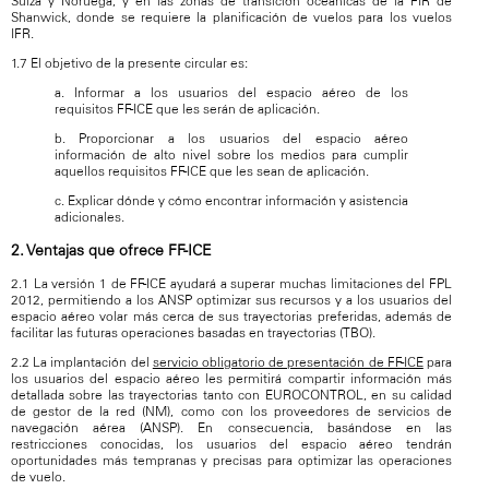
Suiza y Noruega, y en las zonas de transición oceánicas de la FIR de
Shanwick, donde se requiere la planificación de vuelos para los vuelos
IFR.
1.7 El objetivo de la presente circular es:
a. Informar a los usuarios del espacio aéreo de los
requisitos FF-ICE que les serán de aplicación.
b. Proporcionar a los usuarios del espacio aéreo
información de alto nivel sobre los medios para cumplir
aquellos requisitos FF-ICE que les sean de aplicación.
c. Explicar dónde y cómo encontrar información y asistencia
adicionales.
2. Ventajas que ofrece FF-ICE
2.1 La versión 1 de FF-ICE ayudará a superar muchas limitaciones del FPL
2012, permitiendo a los ANSP optimizar sus recursos y a los usuarios del
espacio aéreo volar más cerca de sus trayectorias preferidas, además de
facilitar las futuras operaciones basadas en trayectorias (TBO).
2.2 La implantación del
servicio obligatorio de presentación de FF-ICE
para
los usuarios del espacio aéreo les permitirá compartir información más
detallada sobre las trayectorias tanto con EUROCONTROL, en su calidad
de gestor de la red (NM), como con los proveedores de servicios de
navegación aérea (ANSP). En consecuencia, basándose en las
restricciones conocidas, los usuarios del espacio aéreo tendrán
oportunidades más tempranas y precisas para optimizar las operaciones
de vuelo.