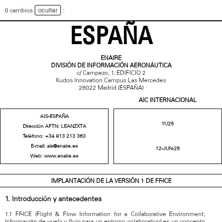
ocultar
0 cambios
:
ESPAÑA
ENAIRE
DIVISIÓN DE INFORMACIÓN AERONÁUTICA
c/ Campezo, 1. EDIFICIO 2
Kudos Innovation Campus Las Mercedes
28022 Madrid (ESPAÑA)
AIC INTERNACIONAL
AIS-ESPAÑA
11/25
Dirección AFTN: LEANZXTA
Teléfono:
+34 913 213 363
E-mail:
ais@enaire.es
12-JUN-25
Web:
www.enaire.es
IMPLANTACIÓN DE LA VERSIÓN 1 DE FF-ICE
1. Introducción y antecedentes
1.1 FF-ICE (Flight & Flow Information for a Collaborative Environment,
Información de vuelo y flujo para un entorno colaborativo) es un concepto