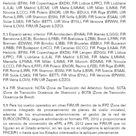
Helsinki (EFIN), FIR Copenhague (EKDK), FIR Lisboa (LPPC), FIR Liubliana
(LJLA), UIR Madrid (LECM), UIR Malta (LMMM), UIR Milán (LIMM), FIR
Nicosia (LCCC), FIR Polaris (ENOR), UIR Rin (EDUU), FIR Riga (EVRR), UIR
Roma (LIRR), UIR Shannon (EISN), FIR Sofía (LBSR), FIR Suecia (ESAA), UIR
Suiza (LSAS), FIR Tallin (EETT), UIR Vilna (EYVL), FIR Varsovia (EPWW), FIR
Viena (LOVV), FIR/UIR Zagreb (LDZO).
5.3 Espacio aéreo inferior: FIR Ámsterdam (EHAA), FIR Atenas (LGGG), FIR
Barcelona (LECB), Burdeos (LFBB), FIR Bratislava (LZBB), Brest (LFRR), FIR
Bremen (EDWW), FIR Brindisi (LIBB), FIR Bruselas (EBBU), FIR Bucarest
(LRBB), FIR Budapest (LHCC), FIR Canarias (GCCC), FIR Praga (LKAA), FIR
Helsinki (EFIN), FIR Copenhague (EKDK), FIR Langen (EDGG), FIR Lisboa
(LPPC), FIR Liubliana (LJLA), FIR Madrid (LECM), FIR Malta (LMMM),
Marsella (LFMM), FIR Milán (LIMM), FIR Múnich (EDMM), FIR Nicosia
(LCCC), FIR París (LFFF), FIR Polaris (ENOR), Reims (LFEE), FIR Riga (EVRR),
FIR Roma (LIRR), FIR Shannon (EISN), FIR Sofía (LBSR), FIR Suecia (ESAA),
FIR Suiza (LSAS), FIR Tallin (EETT), FIR Vilna (EYVL), FIR Varsovia (EPWW),
FIR Viena (LOVV), FIR/ UIR Zagreb (LDZO).
5.4 FIR Shanwick: NOTA (Zona de Transición del Atlántico Norte), SOTA
(Zona de Transición Oceánica de Shannon) y BOTA (Zona de Transición
Oceánica de Brest).
5.5 Para los vuelos operados en otras FIR/UIR dentro de la IFPZ (Zona del
sistema integrado de procesamiento de planes de vuelo iniciales),
además de los enumerados anteriormente, el gestor de la red de
EUROCONTROL seguirá admitiendo el formato FPL 2012 y proporcionará
un servicio de conversión de eFPL a FPL 2012 para las FIR/UIR que no
figuran en el listado anterior, en las que no es obligatoria la aplicación de
FF-ICE/R1 o hasta que los Estados interesados la apliquen plenamente.