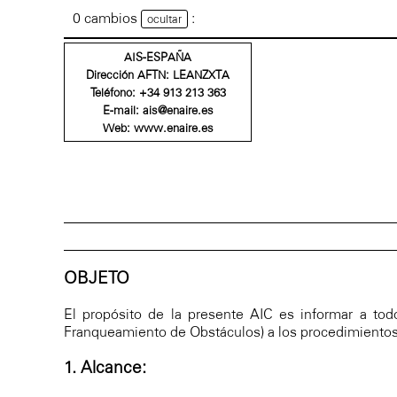
0 cambios
:
ocultar
AIS-ESPAÑA
Dirección AFTN: LEANZXTA
Teléfono:
+34 913 213 363
E-mail:
ais@enaire.es
Web:
www.enaire.es
OBJETO
El propósito de la presente AIC es informar a to
Franqueamiento de Obstáculos) a los procedimientos 
1. Alcance: