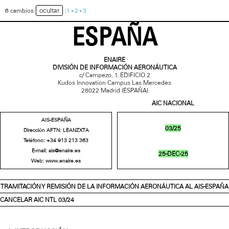
ocultar
6 cambios
:
1
-
2
-
3
ESPAÑA
ENAIRE
DIVISIÓN DE INFORMACIÓN AERONÁUTICA
c/ Campezo, 1. EDIFICIO 2
Kudos Innovation Campus Las Mercedes
28022 Madrid (ESPAÑA)
AIC NACIONAL
AIS-ESPAÑA
03/25
Dirección AFTN: LEANZXTA
Teléfono:
+34 913 213 363
E-mail:
ais@enaire.es
25-DEC-25
Web:
www.enaire.es
TRAMITACIÓN Y REMISIÓN DE LA INFORMACIÓN AERONÁUTICA AL AIS-ESPAÑA
CANCELAR AIC NTL 03/24