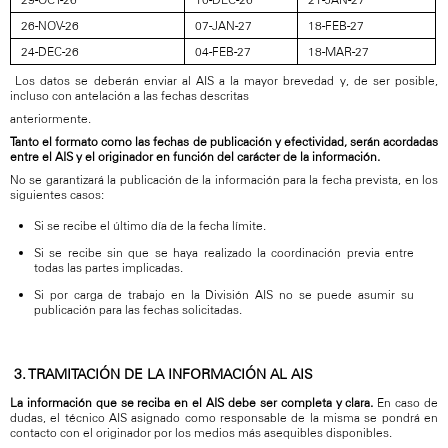
26-NOV-26
07-JAN-27
18-FEB-27
24-DEC-26
04-FEB-27
18-MAR-27
Los datos se deberán enviar al AIS a la mayor brevedad y, de ser posible,
incluso con antelación a las fechas descritas
anteriormente.
Tanto
el
formato
como
las
fechas
de
publicación
y
efectividad,
serán
acordadas
entre
el
AIS
y
el
originador
en
función
del
carácter de la información.
No se garantizará la publicación de la información para la fecha prevista, en los
siguientes casos:
Si se recibe el último día de la fecha límite.
Si se recibe sin que se haya realizado la coordinación previa entre
todas las partes implicadas.
Si por carga de trabajo en la División AIS no se puede asumir su
publicación para las fechas solicitadas.
3. TRAMITACIÓN DE LA INFORMACIÓN AL AIS
La información que se reciba en el AIS debe ser completa y clara.
En caso de
dudas, el técnico AIS asignado como responsable de la misma se pondrá en
contacto con el originador por los medios más asequibles disponibles.