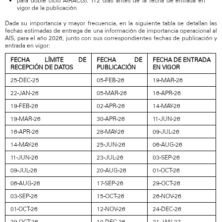
para doble ciclo AIRAC(3): 112 días antes de la fecha de entrada en
vigor de la publicación
Dada su importancia y mayor frecuencia, en la siguiente tabla se detallan las
fechas estimadas de entrega de una información de importancia operacional al
AIS, para el año 2026, junto con sus correspondientes fechas de publicación y
entrada en vigor:
FECHA LÍMITE DE
FECHA
DE
FECHA
DE
ENTRADA
RECEPCIÓN DE DATOS
PUBLICACIÓN
EN
VIGOR
25-DEC-25
05-FEB-26
19-MAR-26
22-JAN-26
05-MAR-26
16-APR-26
19-FEB-26
02-APR-26
14-MAY-26
19-MAR-26
30-APR-26
11-JUN-26
16-APR-26
28-MAY-26
09-JUL-26
14-MAY-26
25-JUN-26
06-AUG-26
11-JUN-26
23-JUL-26
03-SEP-26
09-JUL-26
20-AUG-26
01-OCT-26
06-AUG-26
17-SEP-26
29-OCT-26
03-SEP-26
15-OCT-26
26-NOV-26
01-OCT-26
12-NOV-26
24-DEC-26
29-OCT-26
10-DEC-26
21-JAN-27