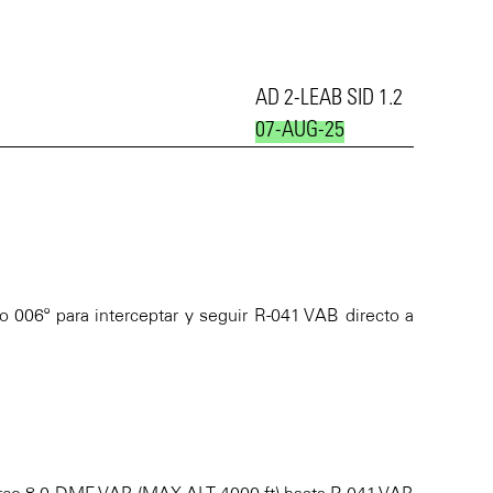
AD 2-LEAB SID 1.2
07-AUG-25
o 006º para interceptar y seguir R-041 VAB directo a
ir arco 8.0 DME VAB (MAX ALT 4000 ft) hasta R-041 VAB