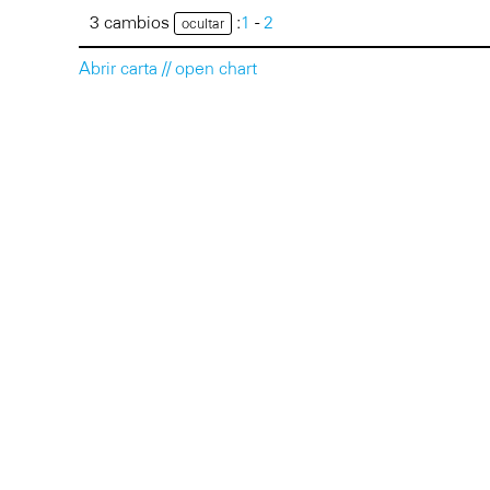
3 cambios
:
1
-
2
ocultar
Abrir carta // open chart