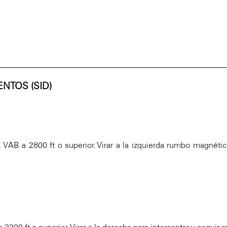
NTOS (SID)
VAB a 2800 ft o superior. Virar a la izquierda rumbo magnétic
 3300 ft o superior. Virar a la derecha para interceptar y segu