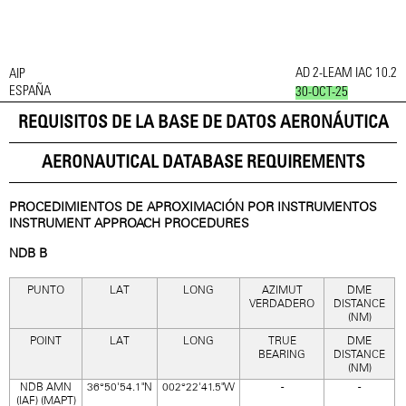
AD 2-LEAM IAC 10.2
AIP
ESPAÑA
30-OCT-25
REQUISITOS DE LA BASE DE DATOS AERONÁUTICA
AERONAUTICAL DATABASE REQUIREMENTS
PROCEDIMIENTOS DE APROXIMACIÓN POR INSTRUMENTOS
INSTRUMENT APPROACH PROCEDURES
NDB B
PUNTO
LAT
LONG
AZIMUT
DME
VERDADERO
DISTANCE
(NM)
POINT
LAT
LONG
TRUE
DME
BEARING
DISTANCE
(NM)
NDB AMN
36°50'54.1"N
002°22'41.5"W
-
-
(IAF) (MAPT)