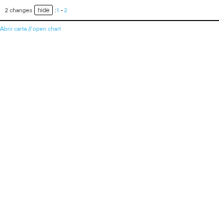
hide
2 changes
:
1
-
2
Abrir carta // open chart