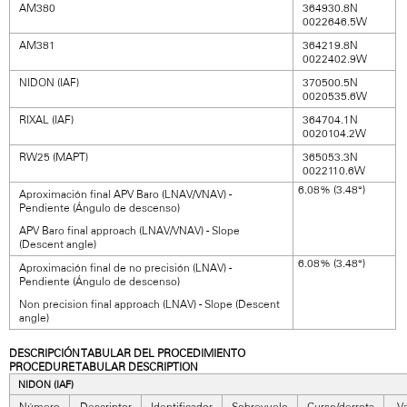
AM380
364930.8N
0022646.5W
AM381
364219.8N
0022402.9W
NIDON (IAF)
370500.5N
0020535.6W
RIXAL (IAF)
364704.1N
0020104.2W
RW25 (MAPT)
365053.3N
0022110.6W
6.08% (3.48°)
Aproximación final APV Baro (LNAV/VNAV) -
Pendiente (Ángulo de descenso)
APV Baro final approach (LNAV/VNAV) - Slope
(Descent angle)
6.08% (3.48°)
Aproximación final de no precisión (LNAV) -
Pendiente (Ángulo de descenso)
Non precision final approach (LNAV) - Slope (Descent
angle)
DESCRIPCIÓN TABULAR DEL PROCEDIMIENTO
PROCEDURE TABULAR DESCRIPTION
NIDON (IAF)
Número
Descriptor
Identificador
Sobrevuelo
Curso/derrota
Va