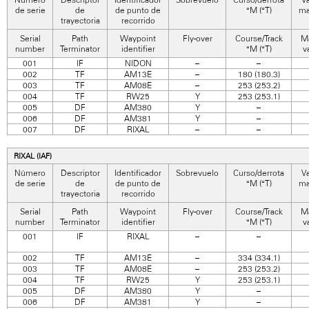
de serie
de
de punto de
°M (°T)
ma
trayectoria
recorrido
Serial
Path
Waypoint
Fly-over
Course/Track
M
number
Terminator
identifier
°M (°T)
v
001
IF
NIDON
–
–
002
TF
AM13E
–
180 (180.3)
003
TF
AM08E
–
253 (253.2)
004
TF
RW25
Y
253 (253.1)
005
DF
AM380
Y
–
006
DF
AM381
Y
–
007
DF
RIXAL
–
–
RIXAL (IAF)
Número
Descriptor
Identificador
Sobrevuelo
Curso/derrota
Va
de serie
de
de punto de
°M (°T)
ma
trayectoria
recorrido
Serial
Path
Waypoint
Fly-over
Course/Track
M
number
Terminator
identifier
°M (°T)
v
001
IF
RIXAL
–
–
002
TF
AM13E
–
334 (334.1)
003
TF
AM08E
–
253 (253.2)
004
TF
RW25
Y
253 (253.1)
005
DF
AM380
Y
–
006
DF
AM381
Y
–