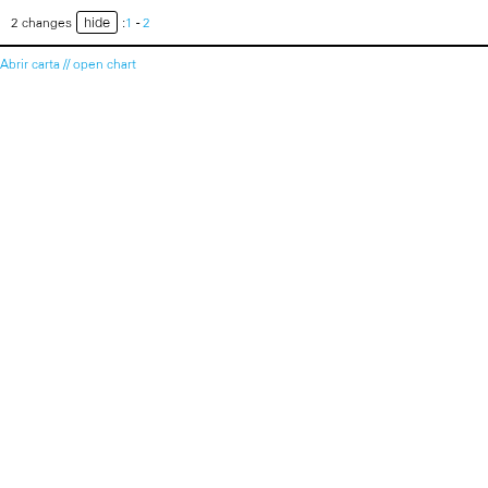
hide
2 changes
:
1
-
2
Abrir carta // open chart