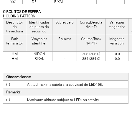
007
DF
RIXAL
–
–
CIRCUITOS DE ESPERA
HOLDING PATTERN
Descriptor
Identificador
Sobrevuelo
Curso/Derrota
Variación
de
de punto de
°M (°T)
magnética
trayectoria
recorrido
Path
Waypoint
Fly-over
Course/Track
Magnetic
terminator
identifier
°M (°T)
variation
HM
NIDON
–
208 (208.0)
-0.0
HM
RIXAL
–
284 (284.0)
-0.0
Observaciones:
(1)
Altitud máxima sujeta a la actividad de LED168.
Remarks:
(1)
Maximum altitude subject to LED168 activity.