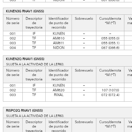
KUNEN3G RNAV1 (GNSS)
Número
Descriptor
Identificador
Sobrevuelo
Curso/derrota
Va
de serie
de
de punto de
°M (°T)
ma
trayectoria
recorrido
001
IF
KUNEN
–
–
002
TF
AM610
–
055 (055.0)
003
TF
AM611
–
055 (055.1)
004
TF
NIDON
–
087 (086.6)
KUNEN2Q RNAV1 (GNSS)
SUJETA A LA ACTIVIDAD DE LA LER63.
Número
Descriptor
Identificador
Sobrevuelo
Curso/derrota
Va
de serie
de
de punto de
°M (°T)
ma
trayectoria
recorrido
001
IF
KUNEN
–
–
002
TF
AM620
–
107 (107.0)
003
TF
RIXAL
–
072 (072.4)
RISPO2Q RNAV1 (GNSS)
SUJETA A LA ACTIVIDAD DE LA LER63.
Número
Descriptor
Identificador
Sobrevuelo
Curso/derrota
Va
de serie
de
de punto de
°M (°T)
ma
trayectoria
recorrido