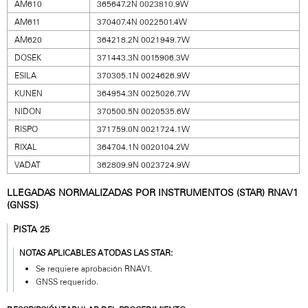
AM610
365647.2N 0023810.9W
AM611
370407.4N 0022501.4W
AM620
364218.2N 0021949.7W
DOSEK
371443.3N 0015906.3W
ESILA
370305.1N 0024626.9W
KUNEN
364954.3N 0025026.7W
NIDON
370500.5N 0020535.6W
RISPO
371759.0N 0021724.1W
RIXAL
364704.1N 0020104.2W
VADAT
362809.9N 0023724.9W
LLEGADAS NORMALIZADAS POR INSTRUMENTOS (STAR) RNAV1
(GNSS)
PISTA 25
NOTAS APLICABLES A TODAS LAS STAR:
Se requiere aprobación RNAV1.
GNSS requerido.