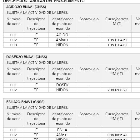
DESCRIPCIÓN TABULAR DEL PROCEDIMIENTO
AGIDO3Q RNAV1 (GNSS)
SUJETA A LA ACTIVIDAD DE LA LER63.
Número
Descriptor
Identificador
Sobrevuelo
Curso/derrota
Va
de serie
de
de punto de
M (T)
ma
trayectoria
recorrido
001
IF
AGIDO
–
–
002
TF
AM601
–
105 (104.6)
003
TF
NIDON
–
105 (104.8)
DOSEK2Q RNAV1 (GNSS)
SUJETA A LA ACTIVIDAD DE LA LER63.
Número
Descriptor
Identificador
Sobrevuelo
Curso/derrota
Va
de serie
de
de punto de
°M (°T)
ma
trayectoria
recorrido
001
IF
DOSEK
–
–
002
TF
NIDON
–
208 (208.2)
ESILA2Q RNAV1 (GNSS)
SUJETA A LA ACTIVIDAD DE LA LER63.
Número
Descriptor
Identificador
Sobrevuelo
Curso/derrota
Va
de serie
de
de punto de
°M (°T)
ma
trayectoria
recorrido
001
IF
ESILA
–
–
002
TF
AM611
–
086 (086.4)
003
TF
NIDON
–
087 (086.6)