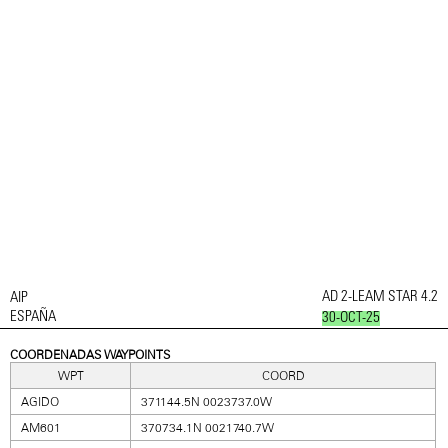
AD 2-LEAM STAR 4.2
AIP
ESPAÑA
30-OCT-25
COORDENADAS WAYPOINTS
WPT
COORD
AGIDO
371144.5N 0023737.0W
AM601
370734.1N 0021740.7W