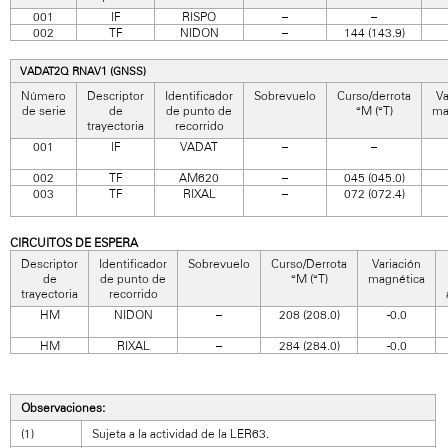
001
IF
RISPO
–
–
002
TF
NIDON
–
144 (143.9)
VADAT2Q RNAV1 (GNSS)
Número
Descriptor
Identificador
Sobrevuelo
Curso/derrota
Va
de serie
de
de punto de
°M (°T)
ma
trayectoria
recorrido
001
IF
VADAT
–
–
002
TF
AM620
–
045 (045.0)
003
TF
RIXAL
–
072 (072.4)
CIRCUITOS DE ESPERA
Descriptor
Identificador
Sobrevuelo
Curso/Derrota
Variación
de
de punto de
°M (°T)
magnética
trayectoria
recorrido
HM
NIDON
–
208 (208.0)
-0.0
HM
RIXAL
–
284 (284.0)
-0.0
Observaciones:
(1)
Sujeta a la actividad de la LER63.