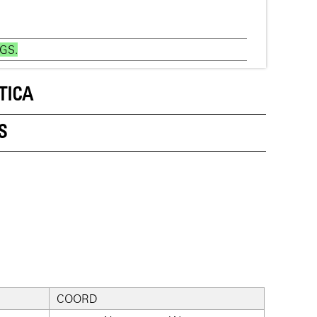
GS.
TICA
S
COORD