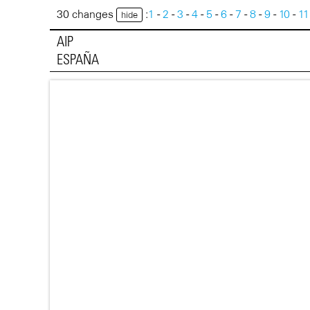
30 changes
:
1
-
2
-
3
-
4
-
5
-
6
-
7
-
8
-
9
-
10
-
11
hide
AIP
ESPAÑA