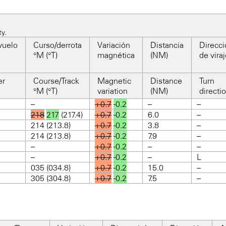
ty.
vuelo
Curso/derrota
Variación
Distancia
Direcci
°M (°T)
magnética
(NM)
de vira
er
Course/Track
Magnetic
Distance
Turn
°M (°T)
variation
(NM)
directi
–
+0.7
-0.2
–
–
218
217
(217.4)
+0.7
-0.2
6.0
–
214 (213.8)
+0.7
-0.2
3.8
–
214 (213.8)
+0.7
-0.2
7.9
–
–
+0.7
-0.2
–
–
–
+0.7
-0.2
–
L
035 (034.8)
+0.7
-0.2
15.0
–
305 (304.8)
+0.7
-0.2
7.5
–