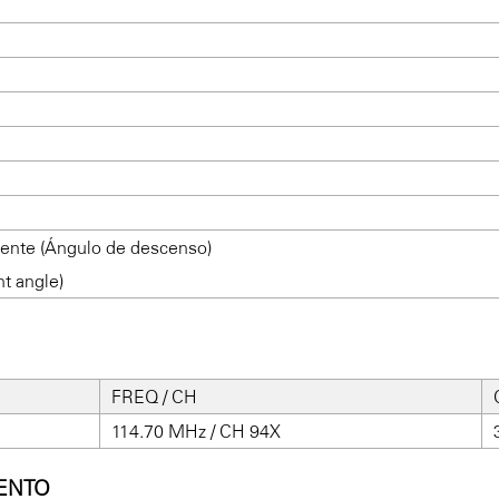
iente (Ángulo de descenso)
t angle)
FREQ / CH
114.70 MHz / CH 94X
ENTO