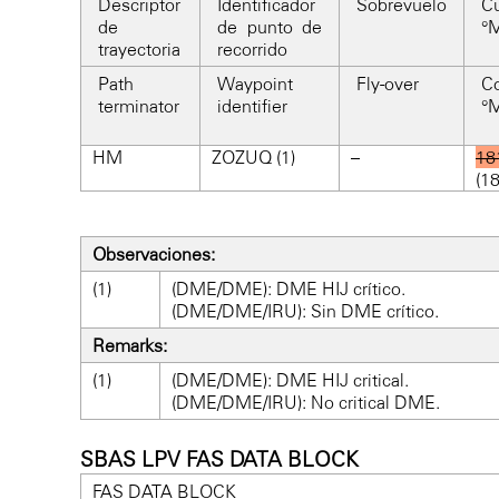
Descriptor
Identificador
Sobrevuelo
Cu
de
de punto de
°M
trayectoria
recorrido
Path
Waypoint
Fly-over
Co
terminator
identifier
°M
HM
ZOZUQ (1)
–
18
(18
Observaciones:
(1)
(DME/DME): DME HIJ crítico.
(DME/DME/IRU): Sin DME crítico.
Remarks:
(1)
(DME/DME): DME HIJ critical.
(DME/DME/IRU): No critical DME.
SBAS LPV FAS DATA BLOCK
FAS DATA BLOCK