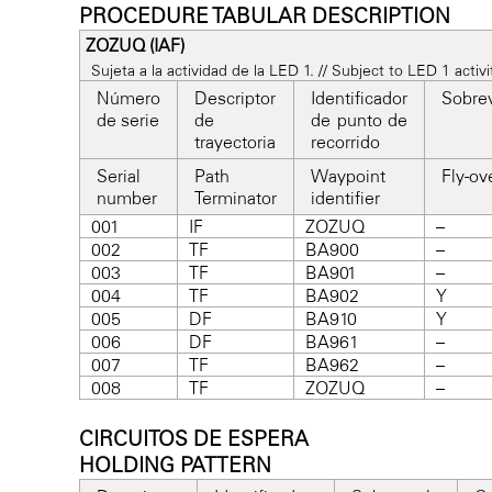
PROCEDURE TABULAR DESCRIPTION
ZOZUQ (IAF)
Sujeta a la actividad de la LED 1. // Subject to LED 1 activi
Número
Descriptor
Identificador
Sobre
de serie
de
de punto de
trayectoria
recorrido
Serial
Path
Waypoint
Fly-ov
number
Terminator
identifier
001
IF
ZOZUQ
–
002
TF
BA900
–
003
TF
BA901
–
004
TF
BA902
Y
005
DF
BA910
Y
006
DF
BA961
–
007
TF
BA962
–
008
TF
ZOZUQ
–
CIRCUITOS DE ESPERA
HOLDING PATTERN