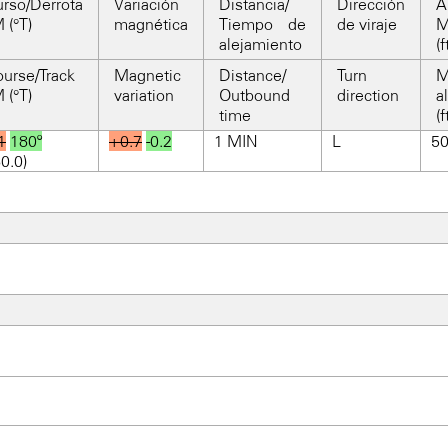
rso/Derrota
Variación
Distancia/
Dirección
A
 (°T)
magnética
Tiempo de
de viraje
alejamiento
(f
urse/Track
Magnetic
Distance/
Turn
 (°T)
variation
Outbound
direction
a
time
(f
1
180º
+0.7
-0.2
1 MIN
L
5
0.0)