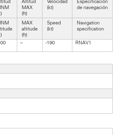
ltitud
Altitud
Velocidad
Especificación
MNM
MAX
(kt)
de navegación
t)
(ft)
MNM
MAX
Speed
Navigation
ltitude
altitude
(kt)
specification
t)
(ft)
000
–
-190
RNAV1