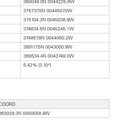
380048.0N 0044225.8W
375737.5N 0044507.0W
375104.3N 0045038.9W
374834.5N 0045245.1W
374857.8N 0044050.2W
380117.5N 0043000.9W
380534.4N 0043749.0W
5.42% (3.10°)
COORD
383029.3N 0050558.9W