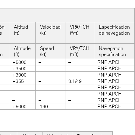
ón
Altitud
Velocidad
VPA/TCH
Especificación
je
(ft)
(kt)
(°/ft)
de navegación
Altitude
Speed
VPA/TCH
Navegation
on
(ft)
(kt)
(°/ft)
specification
+5000
–
–
RNP APCH
+3500
–
–
RNP APCH
+3000
–
–
RNP APCH
+355
–
3.1/49
RNP APCH
–
–
–
RNP APCH
–
–
–
RNP APCH
–
–
–
RNP APCH
+5000
-190
–
RNP APCH