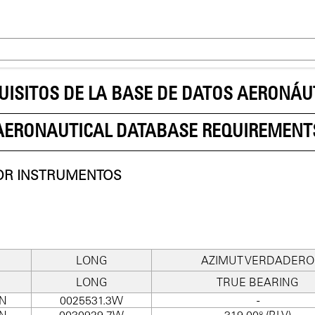
UISITOS DE LA BASE DE DATOS AERONÁU
AERONAUTICAL DATABASE REQUIREMENT
OR INSTRUMENTOS
LONG
AZIMUT VERDADERO
LONG
TRUE BEARING
1N
0025531.3W
-
3N
0030929.7W
319.00° (BLV)