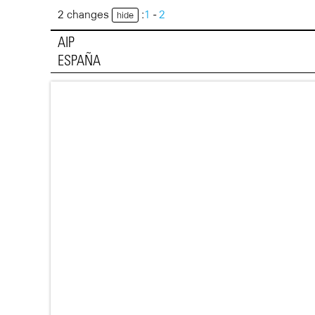
2 changes
:
1
-
2
hide
AIP
ESPAÑA