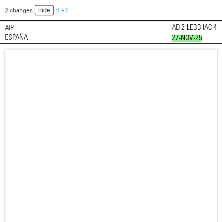
hide
2 changes
:
1
-
2
AD 2-LEBB IAC 4
AIP
ESPAÑA
27-NOV-25