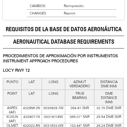
CAMBIOS:
Reimpresión.
CHANGES
Reprint.
REQUISITOS DE LA BASE DE DATOS AERONÁUTICA
AERONAUTICAL DATABASE REQUIREMENTS
PROCEDIMIENTOS DE APROXIMACIÓN POR INSTRUMENTOS
INSTRUMENT APPROACH PROCEDURES
LOC Y RWY 12
PUNTO
LAT
LONG
AZIMUT
DISTANCIA
VERDADERO
DME (NM)
POINT
LAT
LONG
TRUE
DME
BEARING
DISTANCE
(NM)
ASPES
432956.3N
0030929.7W
084.91 SNR
32.70 DME SNR
(IAF)
KUXUN
432907.1N
0031911.6W
085.01° SNR
25.54 DME SNR
(IAF)
OLMET
432022.6N
0031633.0W
103.44° SNR
28.24 DME SNR