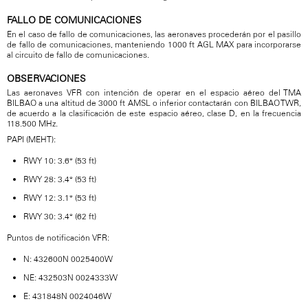
FALLO DE COMUNICACIONES
En el caso de fallo de comunicaciones, las aeronaves procederán por el pasillo
de fallo de comunicaciones, manteniendo 1000 ft AGL MAX para incorporarse
al circuito de fallo de comunicaciones.
OBSERVACIONES
Las aeronaves VFR con intención de operar en el espacio aéreo del TMA
BILBAO a una altitud de 3000 ft AMSL o inferior contactarán con BILBAO TWR,
de acuerdo a la clasificación de este espacio aéreo, clase D, en la frecuencia
118.500 MHz.
PAPI (MEHT):
RWY 10: 3.6° (53 ft)
RWY 28: 3.4° (53 ft)
RWY 12: 3.1° (53 ft)
RWY 30: 3.4° (62 ft)
Puntos de notificación VFR:
N: 432600N 0025400W
NE: 432503N 0024333W
E: 431848N 0024046W