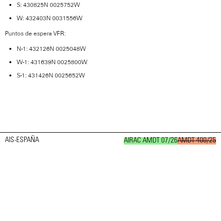
S: 430825N 0025752W
W: 432403N 0031556W
Puntos de espera VFR:
N-1: 432126N 0025048W
W-1: 431639N 0025800W
S-1: 431426N 0025652W
AIS-ESPAÑA
AIRAC AMDT 07/26
AMDT 400/25