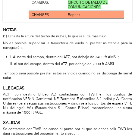
CAMBIOS:
CIRCUITO DE FALLO DE
COMUNICACIÓNES.
CHANGES
Reprint.
NOTAS
(1) O hasta la altura del techo de nubes, lo que resulte mas bajo.
No es posible supervisar la trayectoria de vuelo ni prestar asistencia para la
navegación:
I. Al norte del campo, dentro del ATZ, por debajo de 2400 ft AMSL;
II. Al sur del campo, dentro del ATZ, por debajo de 2900 ft AMSL.
Tampoco será posible prestar estos servicios cuando no se disponga de señal
radar.
LLEGADAS
ACFT con destino Bilbao AD contactarán con TWR en los puntos de
notificación VFR: N (Armintza), NE (Bermeo), E (Gernika), S (Llodio) y W (Castro
Urdiales) para seguir sus instrucciones y dirigirse a los puntos de espera VFR:
N-1 (Mungía), W-1 (Baracaldo) y S-1 (Centro Bilbao), manteniendo una altura
máxima de 1500 ft AGL.
SALIDAS
Se contactará con TWR indicando el punto por el que se desea salir. TWR les
dará instrucciones del procedimiento a seguir.