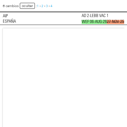
ocultar
6 cambios
:
1
-
2
-
3
-
4
AD 2-LEBB VAC 1
AIP
ESPAÑA
WEF 06-AUG-26
27-NOV-25