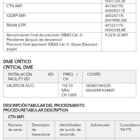
0001720.3E
CTN (IAF)
401307.7N
0000521.1E
IQQEP (IAF)
400247.1N
0001658.3W
RW06 (LTP)
401227.1N
0000336.9E
Aproximación final de precisión (SBAS Cat. I) -
5.22% (2.99º)
Pendiente (Ángulo de descenso)
Precision final approach (SBAS Cat. I) - Slope (Descent
angle)
DME CRÍTICO
CRITICAL DME
INSTALACIÓN (ID)
FREQ /
COORD
FACILITY (ID)
CH
VALENCIA (VLC)
116.10
392907.9522N
MHz
0002859.5346W
CH 108X
DESCRIPCIÓN TABULAR DEL PROCEDIMIENTO
PROCEDURE TABULAR DESCRIPTION
CTN (IAF)
Número
Descriptor
Identificador
Sobrevuelo
Curso/derro
de serie
de
de punto de
°M (°T)
trayectoria
recorrido