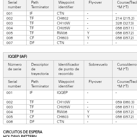
Serial
Path
Waypoint
Fly-over
Course/Trac
number
Terminator
identifier
°M (°T)
001
IF
CTN
-
-
002
TF
CH602
-
214 (215.2)
003
TF
CH10W
-
326 (327.3)
004
TF
CH05W
-
056 (057.1)
005
TF
RW06
Y
056 (057.2)
006
CF
CH603
Y
056 (057.2)
007
DF
CTN
-
-
IQQEP (IAF)
Número
Descriptor
Identificador
Sobrevuelo
Curso/derro
de serie
de
de punto de
°M (°T)
trayectoria
recorrido
Serial
Path
Waypoint
Fly-over
Course/Trac
number
Terminator
identifier
°M (°T)
001
IF
IQQEP
-
-
002
TF
CH10W
-
059 (060.3)
003
TF
CH05W
-
056 (057.1)
004
TF
RW06
Y
056 (057.2)
005
CF
CH603
Y
056 (057.2)
006
DF
CTN
-
-
CIRCUITOS DE ESPERA
HOLDING PATTERN