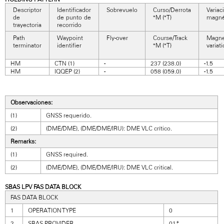
Descriptor
Identificador
Sobrevuelo
Curso/Derrota
Variac
de
de punto de
°M (°T)
magné
trayectoria
recorrido
Path
Waypoint
Fly-over
Course/Track
Magne
terminator
identifier
°M (°T)
variat
HM
CTN (1)
-
237 (238.0)
-1.5
HM
IQQEP (2)
-
058 (059.0)
-1.5
Observaciones:
(1)
GNSS requerido.
(2)
(DME/DME), (DME/DME/IRU): DME VLC crítico.
Remarks:
(1)
GNSS required.
(2)
(DME/DME), (DME/DME/IRU): DME VLC critical.
SBAS LPV FAS DATA BLOCK
FAS DATA BLOCK
1
OPERATION TYPE
0
2
SBAS PROVIDER
01*