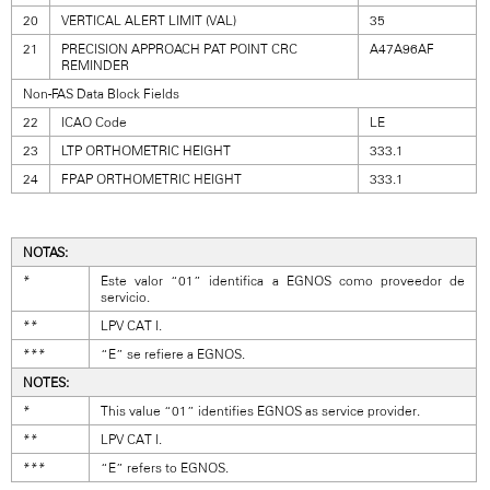
20
VERTICAL ALERT LIMIT (VAL)
35
21
PRECISION APPROACH PAT POINT CRC
A47A96AF
REMINDER
Non-FAS Data Block Fields
22
ICAO Code
LE
23
LTP ORTHOMETRIC HEIGHT
333.1
24
FPAP ORTHOMETRIC HEIGHT
333.1
NOTAS:
*
Este valor “01” identifica a EGNOS como proveedor de
servicio.
**
LPV CAT I.
***
“E” se refiere a EGNOS.
NOTES:
*
This value “01” identifies EGNOS as service provider.
**
LPV CAT I.
***
“E” refers to EGNOS.