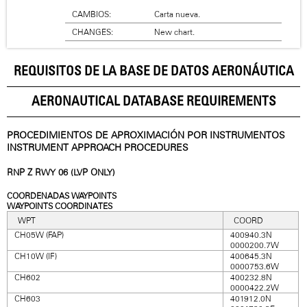
CAMBIOS:
Carta nueva.
CHANGES:
New chart.
REQUISITOS DE LA BASE DE DATOS AERONÁUTICA
AERONAUTICAL DATABASE REQUIREMENTS
PROCEDIMIENTOS DE APROXIMACIÓN POR INSTRUMENTOS
INSTRUMENT APPROACH PROCEDURES
RNP Z RWY 06 (LVP ONLY)
COORDENADAS WAYPOINTS
WAYPOINTS COORDINATES
WPT
COORD
CH05W (FAP)
400940.3N
0000200.7W
CH10W (IF)
400645.3N
0000753.6W
CH602
400232.8N
0000422.2W
CH603
401912.0N