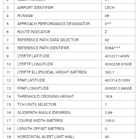
3
AIRPORT IDENTIFIER
LECH
4
RUNWAY
06
5
APPROACH PERFORMANCE DESIGNATOR
0**
6
ROUTE INDICATOR
Z
7
REFERENCE PATH DATA SELECTOR
00
8
REFERENCE PATH IDENTIFIER
E06A***
9
LTP/FTP LATITUDE
401227.1400N
10
LTP/FTP LONGITUDE
0000336.8700E
11
LTP/FTP ELLIPSOIDAL HEIGHT (METRES)
383.7
12
FPAP LATITUDE
401314.5100N
13
FPAP LONGITUDE
0000512.8900E
14
THRESHOLD CROSSING HEIGHT
16.9
15
TCH UNITS SELECTOR
1
16
GLIDEPATH ANGLE (DEGREES)
2.99
17
COURSE WIDTH (METRES)
105.0
18
LENGTH OFFSET (METRES)
0
19
HORIZONTAL ALERT LIMIT (HAL)
40