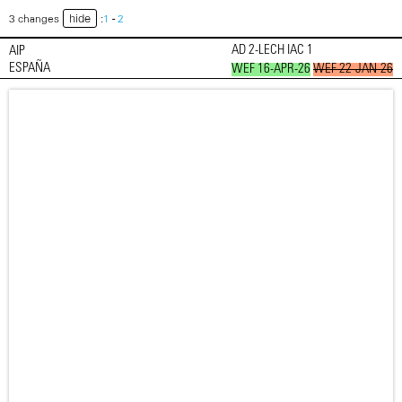
hide
3 changes
:
1
-
2
AD 2-LECH IAC 1
AIP
ESPAÑA
WEF 16-APR-26
WEF 22-JAN-26