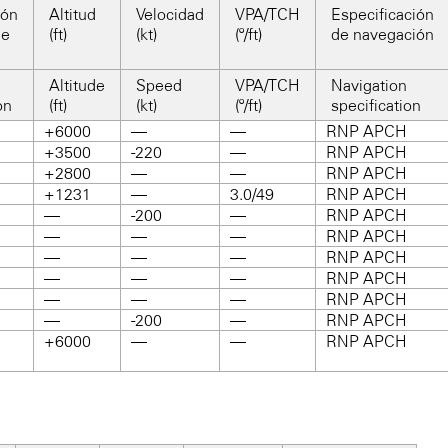
ión
Altitud
Velocidad
VPA/TCH
Especificación
je
(ft)
(kt)
(º/ft)
de navegación
Altitude
Speed
VPA/TCH
Navigation
on
(ft)
(kt)
(º/ft)
specification
+6000
—
—
RNP APCH
+3500
-220
—
RNP APCH
+2800
—
—
RNP APCH
+1231
—
3.0/49
RNP APCH
—
-200
—
RNP APCH
—
—
—
RNP APCH
—
—
—
RNP APCH
—
—
—
RNP APCH
—
—
—
RNP APCH
—
-200
—
RNP APCH
+6000
—
—
RNP APCH