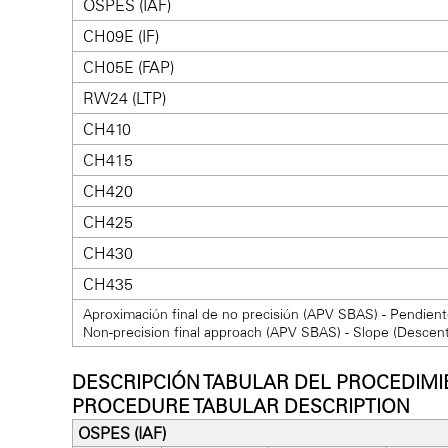
OSPES (IAF)
CH09E (IF)
CH05E (FAP)
RW24 (LTP)
CH410
CH415
CH420
CH425
CH430
CH435
Aproximación final de no precisión (APV SBAS) - Pendien
Non-precision final approach (APV SBAS) - Slope (Descent
DESCRIPCIÓN TABULAR DEL PROCEDIMI
PROCEDURE TABULAR DESCRIPTION
OSPES (IAF)