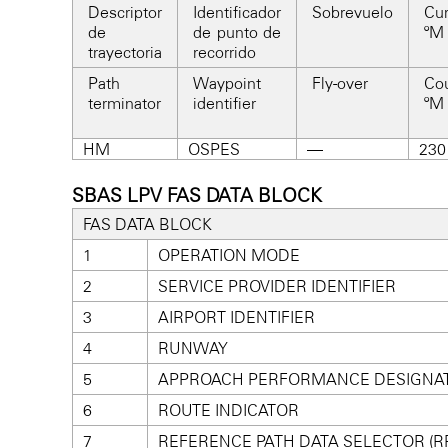
Descriptor
Identificador
Sobrevuelo
Cur
de
de punto de
ºM 
trayectoria
recorrido
Path
Waypoint
Fly-over
Cou
terminator
identifier
ºM 
HM
OSPES
—
230 
SBAS LPV FAS DATA BLOCK
FAS DATA BLOCK
1
OPERATION MODE
2
SERVICE PROVIDER IDENTIFIER
3
AIRPORT IDENTIFIER
4
RUNWAY
5
APPROACH PERFORMANCE DESIGNA
6
ROUTE INDICATOR
7
REFERENCE PATH DATA SELECTOR (R