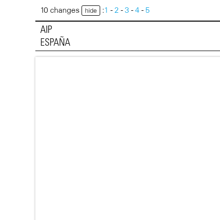
10 changes
:
1
-
2
-
3
-
4
-
5
hide
AIP
ESPAÑA