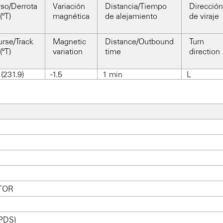
so/Derrota
Variación
Distancia/Tiempo
Dirección
(ºT)
magnética
de alejamiento
de viraje
rse/Track
Magnetic
Distance/Outbound
Turn
(ºT)
variation
time
direction
(231.9)
-1.5
1 min
L
TOR
PDS)