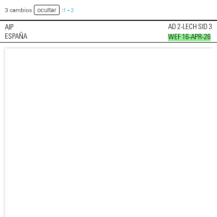
ocultar
3 cambios
:
1
-
2
AD 2-LECH SID 3
AIP
ESPAÑA
WEF 16-APR-26