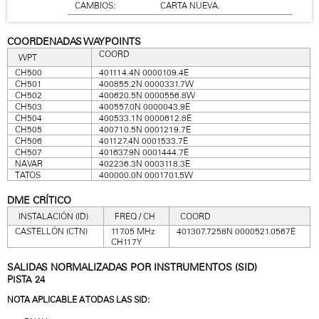
CAMBIOS:
CARTA NUEVA.
COORDENADAS WAYPOINTS
COORD
WPT
CH500
401114.4N 0000109.4E
CH501
400855.2N 0000331.7W
CH502
400620.5N 0000556.8W
CH503
400557.0N 0000043.9E
CH504
400533.1N 0000612.8E
CH505
400710.5N 0001219.7E
CH506
401127.4N 0001533.7E
CH507
401637.9N 0001444.7E
NAVAR
402236.3N 0003118.3E
TATOS
400000.0N 0001701.5W
DME CRÍTICO
INSTALACIÓN (ID)
FREQ / CH
COORD
CASTELLÓN (CTN)
117.05 MHz
401307.7258N 0000521.0567E
CH117Y
SALIDAS NORMALIZADAS POR INSTRUMENTOS (SID)
PISTA 24
NOTA APLICABLE A TODAS LAS SID: