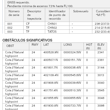
GNSS requerido.
Pendiente mínima de ascenso 7.3% hasta FL100.
Número
Descriptor
Identificador
Sobrevuelo
Curso/derr
de serie
de
de punto de
°M (°T)
trayectoria
recorrido
001
CF
CH501
-
236 (237.3)
002
TF
CH502
-
214 (215.8)
003
TF
TATOS
-
232 (233.4)
OBSTÁCULOS SIGNIFICATIVOS
RWY
LAT
LONG
HGT
ELEV
OBST
(ft)
(ft)
Cota // Natural
24
400528.9N
0000324.5W
0
2341
highpoint
Cota // Natural
24
400507.1N
0000151..7W
0
2381
highpoint
Cota // Natural
24
401801.7N
0000036.4W
0
3144
highpoint
Cota // Natural
24
402109.4N
0000545.8W
0
3013
highpoint
Cota // Natural
24
401908.8N
0000039.6W
0
3040
highpoint
Cota // Natural
24
401751.4N
0000510.3W
0
3545
highpoint
Cota // Natural
24
401855.6N
0000855.6W
0
3048
highpoint
Cota // Natural
24
401930.8N
0000733.7W
0
3086
highpoint