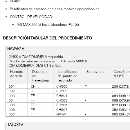
RNAV1.
Pendientes de ascenso debidas a motivos operacionales.
CONTROL DE VELOCIDAD:
IAS MAX 250 kt hasta abandonar FL100.
DESCRIPCIÓN TABULAR DEL PROCEDIMIENTO
NAVAR1V
GNSS o (DME/DME/IRU) requerido.
Pendiente mínima de ascenso 5.1% hasta 5000 ft.
(DME/DME/IRU): DME CTN crítico.
Número
Descriptor
Identificador
Sobrevuelo
Curso/derr
de serie
de
de punto de
°M (°T)
trayectoria
recorrido
001
CF
CH500
Y
236 (237.3)
002
DF
CH503
-
-
003
TF
CH504
-
094 (095.4)
004
TF
CH505
-
069 (070.9)
005
TF
CH506
-
029 (030.1)
006
TF
CH507
-
352 (353.1)
007
TF
NAVAR
-
063 (064.7)
TATOS1V