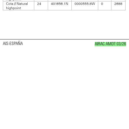
Cota // Natural
24
401656.1N
0000555.8W
0
2688
highpoint
AIS-ESPAÑA
AIRAC AMDT 03/26