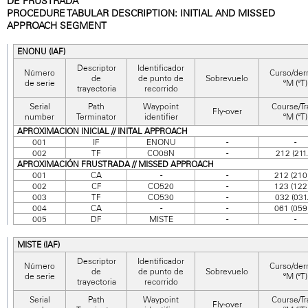
DE FRUSTRADA
PROCEDURE TABULAR DESCRIPTION: INITIAL AND MISSED
APPROACH SEGMENT
ENONU (IAF)
Descriptor
Identificador
Número
Curso/der
de
de punto de
Sobrevuelo
de serie
ºM (ºT)
trayectoria
recorrido
Serial
Path
Waypoint
Course/Tr
Fly-over
number
Terminator
identifier
ºM (ºT)
APROXIMACION INICIAL // INITAL APPROACH
001
IF
ENONU
-
-
002
TF
CO08N
-
212 (211.
APROXIMACIÓN FRUSTRADA // MISSED APPROACH
001
CA
-
-
212 (210
002
CF
CO520
-
123 (122
003
TF
CO530
-
032 (031.
004
CA
-
-
061 (059
005
DF
MISTE
-
-
MISTE (IAF)
Descriptor
Identificador
Número
Curso/der
de
de punto de
Sobrevuelo
de serie
ºM (ºT)
trayectoria
recorrido
Serial
Path
Waypoint
Course/Tr
Fly-over