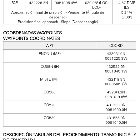
FAP
432226.2N
0081905.4W
030.95º (LOC
4.57 DME
LCO)
ILS
Aproximación final de precisión - Pendiente (Ángulo de
5.24%
descenso)
(3.00º)
Precision final approach - Slope (Descent angle)
COORDENADAS WAYPOINTS
WAYPOINTS COORDINATES
WPT
COORD
ENONU (IAF)
433031.0N
0081225.3W
CO08N (IF)
432522.5N
0081640.1W
MISTE (IAF)
432119.3N
0080506.7W
CO500
432741.3N
0081019.6W
CO520
431230.0N
0081600.0N
CO530
431858.0N
0081040.0N
DESCRIPCIÓN TABULAR DEL PROCEDIMIENTO: TRAMO INICIAL Y