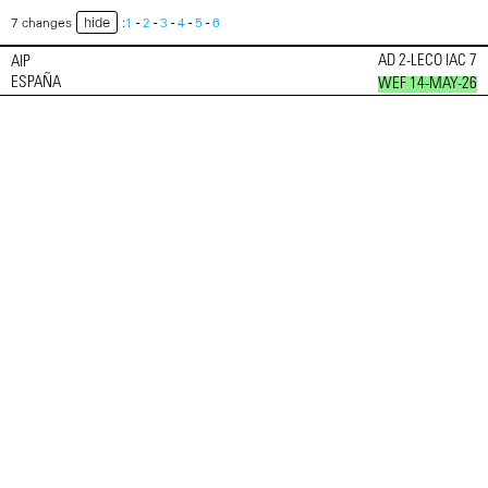
hide
7 changes
:
1
-
2
-
3
-
4
-
5
-
6
AD 2-LECO IAC 7
AIP
ESPAÑA
WEF 14-MAY-26