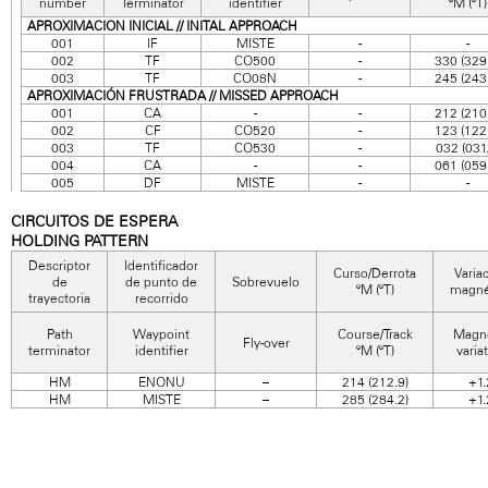
number
Terminator
identifier
ºM (ºT)
APROXIMACION INICIAL // INITAL APPROACH
001
IF
MISTE
-
-
002
TF
CO500
-
330 (329
003
TF
CO08N
-
245 (243
APROXIMACIÓN FRUSTRADA // MISSED APPROACH
001
CA
-
-
212 (210
002
CF
CO520
-
123 (122
003
TF
CO530
-
032 (031.
004
CA
-
-
061 (059
005
DF
MISTE
-
-
CIRCUITOS DE ESPERA
HOLDING PATTERN
Descriptor
Identificador
Curso/Derrota
Varia
de
de punto de
Sobrevuelo
ºM (ºT)
magné
trayectoria
recorrido
Path
Waypoint
Course/Track
Magne
Fly-over
terminator
identifier
ºM (ºT)
varia
HM
ENONU
–
214 (212.9)
+1.
HM
MISTE
–
285 (284.2)
+1.