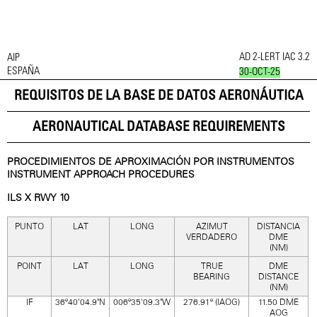
AD 2-LERT IAC 3.2
AIP
ESPAÑA
30-OCT-25
REQUISITOS DE LA BASE DE DATOS AERONÁUTICA
AERONAUTICAL DATABASE REQUIREMENTS
PROCEDIMIENTOS DE APROXIMACIÓN POR INSTRUMENTOS
INSTRUMENT APPROACH PROCEDURES
ILS X RWY 10
PUNTO
LAT
LONG
AZIMUT
DISTANCIA
VERDADERO
DME
(NM)
POINT
LAT
LONG
TRUE
DME
BEARING
DISTANCE
(NM)
IF
36º40'04.9"N
006º35'09.3"W
276.91º (IAOG)
11.50 DME
AOG