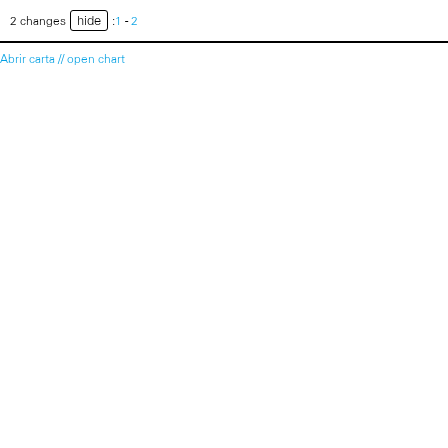
hide
2 changes
:
1
-
2
Abrir carta // open chart