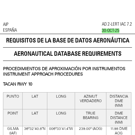
AD 2-LERT IAC 7.2
AIP
ESPAÑA
30-OCT-25
REQUISITOS DE LA BASE DE DATOS AERONÁUTICA
AERONAUTICAL DATABASE REQUIREMENTS
PROCEDIMIENTOS DE APROXIMACIÓN POR INSTRUMENTOS
INSTRUMENT APPROACH PROCEDURES
TACAN RWY 10
PUNTO
LAT
LONG
AZIMUT
DISTANCIA
VERDADERO
DME
(NM)
POINT
LAT
LONG
TRUE
DME
BEARING
DISTANCE
(NM)
GILMA
36º32'40.8"N
006º33'41.4"W
239.00º (AOG)
11.98 DME
(IAF)
AOG