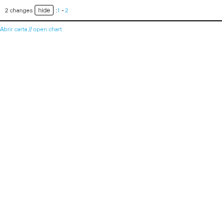
hide
2 changes
:
1
-
2
Abrir carta // open chart