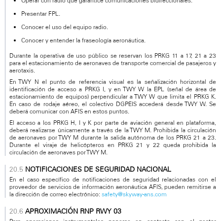
Operar con radio que garantice comunicaciones bidireccionales.
Presentar FPL.
Conocer el uso del equipo radio.
Conocer y entender la fraseología aeronáutica.
Durante la operativa de uso público se reservan los PRKG 11 a 17, 21 a 23
para el estacionamiento de aeronaves de transporte comercial de pasajeros y
aerotaxis.
En TWY N el punto de referencia visual es la señalización horizontal de
identificación de acceso a PRKG I, y en TWY W la EPL (señal de área de
estacionamiento de equipos) perpendicular a TWY W que limita el PRKG K.
En caso de rodaje aéreo, el colectivo DGPEIS accederá desde TWY W. Se
deberá comunicar con AFIS en estos puntos.
El acceso a los PRKG H, I y K por parte de aviación general en plataforma,
deberá realizarse únicamente a través de la TWY M. Prohibida la circulación
de aeronaves por TWY M durante la salida autónoma de los PRKG 21 a 23.
Durante el viraje de helicópteros en PRKG 21 y 22 queda prohibida la
circulación de aeronaves por TWY M.
NOTIFICACIONES DE SEGURIDAD NACIONAL
En el caso específico de notificaciones de seguridad relacionadas con el
proveedor de servicios de información aeronáutica AFIS, pueden remitirse a
la dirección de correo electrónico:
safety@skyway-ans.com
APROXIMACIÓN RNP RWY 03