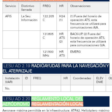
Servicio
Distintivo
FREQ
HR
Observaciones
llamada
AFIS
La Seu
122.205
H24
(1) Fuera del horario de
Información
C
(1)
operación ATS, esta
frecuencia se utilizará para
comunicaciones A/A.
131.605
HR
BACK-UP. (2) Fuera del
C
ATS
horario de operación ATS,
(2)
esta frecuencia se utilizará
para comunicaciones G/A.
121.500
HR
EMERG
MHz
ATS
RADIOAYUDAS PARA LA NAVEGACIÓN Y
EL ATERRIZAJE
Instalación
ID
FREQ
HR
Coordenadas
ELEV
Ob
(VAR)
DME
No.
REGLAMENTO LOCAL DEL
AERÓDROMO
REGLAMENTACIÓN LOCAL
Aeronave máxima permitida en la infraestructura: ATR42. Helicóptero máximo