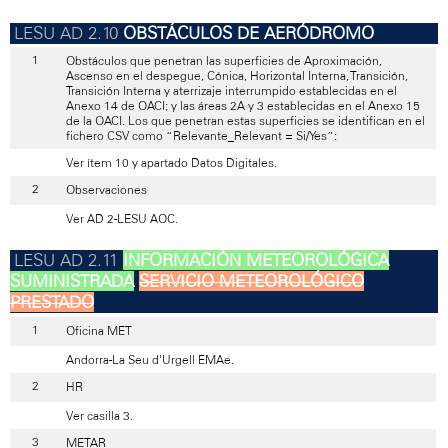
OBSTÁCULOS DE AERÓDROMO
Obstáculos que penetran las superficies de Aproximación,
Ascenso en el despegue, Cónica, Horizontal Interna, Transición,
Transición Interna y aterrizaje interrumpido establecidas en el
Anexo 14 de OACI; y las áreas 2A y 3 establecidas en el Anexo 15
de la OACI. Los que penetran estas superficies se identifican en el
fichero CSV como “Relevante_Relevant = Si/Yes”:
Ver ítem 10 y apartado Datos Digitales.
Observaciones
Ver AD 2-LESU AOC.
INFORMACIÓN METEOROLÓGICA
SUMINISTRADA
SERVICIO METEOROLÓGICO
PRESTADO
Oficina MET
Andorra-La Seu d'Urgell EMAe.
HR
Ver casilla 3.
METAR