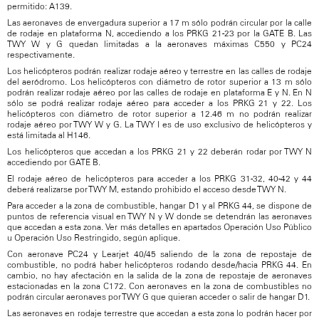
permitido: A139.
Las aeronaves de envergadura superior a 17 m sólo podrán circular por la calle
de rodaje en plataforma N, accediendo a los PRKG 21-23 por la GATE B. Las
TWY W y G quedan limitadas a la aeronaves máximas C550 y PC24
respectivamente.
Los helicópteros podrán realizar rodaje aéreo y terrestre en las calles de rodaje
del aeródromo. Los helicópteros con diámetro de rotor superior a 13 m sólo
podrán realizar rodaje aéreo por las calles de rodaje en plataforma E y N. En N
sólo se podrá realizar rodaje aéreo para acceder a los PRKG 21 y 22. Los
helicópteros con diámetro de rotor superior a 12.46 m no podrán realizar
rodaje aéreo por TWY W y G. La TWY I es de uso exclusivo de helicópteros y
está limitada al H146.
Los helicópteros que accedan a los PRKG 21 y 22 deberán rodar por TWY N
accediendo por GATE B.
El rodaje aéreo de helicópteros para acceder a los PRKG 31-32, 40-42 y 44
deberá realizarse por TWY M, estando prohibido el acceso desde TWY N.
Para acceder a la zona de combustible, hangar D1 y al PRKG 44, se dispone de
puntos de referencia visual en TWY N y W donde se detendrán las aeronaves
que accedan a esta zona. Ver más detalles en apartados Operación Uso Público
u Operación Uso Restringido, según aplique.
Con aeronave PC24 y Learjet 40/45 saliendo de la zona de repostaje de
combustible, no podrá haber helicópteros rodando desde/hacia PRKG 44. En
cambio, no hay afectación en la salida de la zona de repostaje de aeronaves
estacionadas en la zona C172. Con aeronaves en la zona de combustibles no
podrán circular aeronaves por TWY G que quieran acceder o salir de hangar D1.
Las aeronaves en rodaje terrestre que accedan a esta zona lo podrán hacer por