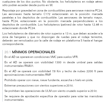
cualquiera de los dos puntos. No obstante, los helicópteros en rodaje aéreo
sólo podrán acceder desde punto en W.
Repostaje por gravedad en zona de combustibles para aeronave máxima PC24.
Las aeronaves hasta tamaño C172 estacionarán en la posición marcada
paralelas a los depósitos de combustible. Las aeronaves de tamaño mayor,
hasta PC24, estacionarán en la posición marcada perpendiculares a los
depósitos de combustible. Los helicópteros (patines) de rotor hasta 12.46 m
estacionarán donde PC24.
Los helicópteros de diámetro de rotor superior a 13 m, que deban acceder a la
zona de hangares y que no dispongan de ruedas para el rodaje terrestre,
deberán ser remolcados por la calle de rodaje en plataforma S hasta el hangar
correspondiente.
MÍNIMOS OPERACIONALES
En el AD se operará en condiciones VMC para vuelos VFR.
En el AD se operará con visibilidad 1300 m desde umbral para salidas
instrumentales RNAV1.
En el AD se operará con visibilidad 7.8 Km y techo de nubes 2200 ft para
aproximaciones instrumentales RNP.
Prohibido operar con nieve, nieve fundente, escarcha o hielo en pista.
Extremar precauciones con vientos superiores a 20 kt.
Se prohíben las operaciones de ULM con viento cruzado superior a 20 kt.
Se requiere de aprobación específica de operador para volar las maniobras
instrumentales.