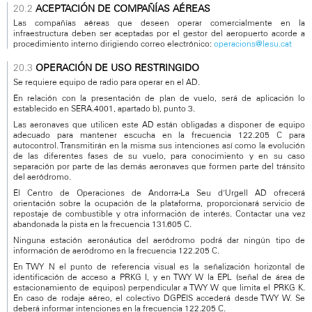
ACEPTACIÓN DE COMPAÑÍAS AÉREAS
Las compañías aéreas que deseen operar comercialmente en la
infraestructura deben ser aceptadas por el gestor del aeropuerto acorde a
procedimiento interno dirigiendo correo electrónico:
operacions@lesu.cat
OPERACIÓN DE USO RESTRINGIDO
Se requiere equipo de radio para operar en el AD.
En relación con la presentación de plan de vuelo, será de aplicación lo
establecido en SERA.4001, apartado b), punto 3.
Las aeronaves que utilicen este AD están obligadas a disponer de equipo
adecuado para mantener escucha en la frecuencia 122.205 C para
autocontrol. Transmitirán en la misma sus intenciones así como la evolución
de las diferentes fases de su vuelo, para conocimiento y en su caso
separación por parte de las demás aeronaves que formen parte del tránsito
del aeródromo.
El Centro de Operaciones de Andorra-La Seu d’Urgell AD ofrecerá
orientación sobre la ocupación de la plataforma, proporcionará servicio de
repostaje de combustible y otra información de interés. Contactar una vez
abandonada la pista en la frecuencia 131.605 C.
Ninguna estación aeronáutica del aeródromo podrá dar ningún tipo de
información de aeródromo en la frecuencia 122.205 C.
En TWY N el punto de referencia visual es la señalización horizontal de
identificación de acceso a PRKG I, y en TWY W la EPL (señal de área de
estacionamiento de equipos) perpendicular a TWY W que limita el PRKG K.
En caso de rodaje aéreo, el colectivo DGPEIS accederá desde TWY W. Se
deberá informar intenciones en la frecuencia 122.205 C.