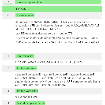
Horas de aplicabilidad
HR ATS.
Observaciones
AD ubicado al NW del TMA BARCELONA y en el sector de
circulación VFR con límites verticales: 1000 ft AGL/AMSLMAX ALT
VFR SECTOR (FL080) (ver ENR 2.1).
Las FIZ estarán activadas sólo en horario ATS.
(1) Zona obligatoria de presentación de plan de vuelo en HR AFIS.
(2) Distintivo de llamada: La Seu Información. HR ATS: ver casilla 3.
Denominación
FIZ AMPLIADA ANDORRA-LA SEU D’URGELL (RMZ).
Límites laterales
422538N 0012034E; 422438N 0013025E; 422208N 0013328E;
421835N 0013401E; 421117N 0012737E; desde este punto
siguiendo arco de 10 NM centrado en el ARP, sentido horario hasta
421359N 0011532E; 422538N 0012034E.
Límites verticales
SFC-7500 ft AMSL.
Clase de espacio aéreo