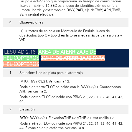
Grupo electrógeno que proporciona un tiempo de conmutación
(luz) de máximo 15 SEC para luces de identificación de umbral,
umbral, borde y extremos de RWY, PAPI, eje de TWY, APN, TWR,
SEI y central eléctrica.
Observaciones
(1) 11 torres de celosía en Montículo de Ensiula, luces de
obstáculos tipo C y tipo B en la torre mega más cercana a pista y
WDI.
ÁREA DE ATERRIZAJE DE
HELICÓPTEROS
ZONA DE ATERRIZAJE PARA
HELICÓPTEROS
Situación: Uso de pista para el aterrizaje
FATO: RWY 03/21. Ver casilla 12.
Rodaje en tierra: TLOF coincide con la RWY 03/21. Coordenadas
ARP, ver casilla 2.
Rodaje aéreo: TLOF coincide con PRKG 21, 22, 31, 32, 40, 41, 42,
44.
Elevación
FATO: RWY 03/21. Elevación THR 03 y THR 21, ver casilla 12.
Rodaje aéreo: TLOF coincide con PRKG 21, 22, 31, 32, 40, 41, 42,
44. Elevación de plataforma, ver casilla 8.