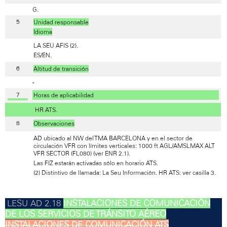
G.
Unidad responsable
Idioma
LA SEU AFIS (2).
ES/EN.
Altitud de transición
-
Horas de aplicabilidad
HR ATS.
Observaciones
AD ubicado al NW del TMA BARCELONA y en el sector de
circulación VFR con límites verticales: 1000 ft AGL/AMSLMAX ALT
VFR SECTOR (FL080) (ver ENR 2.1).
Las FIZ estarán activadas sólo en horario ATS.
(2) Distintivo de llamada: La Seu Información. HR ATS: ver casilla 3.
INSTALACIONES DE COMUNICACIÓN
DE LOS SERVICIOS DE TRÁNSITO AÉREO
INSTALACIONES DE COMUNICACIÓN ATS