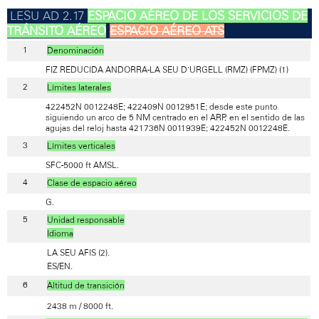
ESPACIO AÉREO DE LOS SERVICIOS DE
TRÁNSITO AÉREO
ESPACIO AÉREO ATS
Denominación
FIZ REDUCIDA ANDORRA-LA SEU D’URGELL (RMZ) (FPMZ) (1)
Límites laterales
422452N 0012248E; 422409N 0012951E; desde este punto
siguiendo un arco de 5 NM centrado en el ARP, en el sentido de las
agujas del reloj hasta 421736N 0011939E; 422452N 0012248E.
Límites verticales
SFC-5000 ft AMSL.
Clase de espacio aéreo
G.
Unidad responsable
Idioma
LA SEU AFIS (2).
ES/EN.
Altitud de transición
2438 m / 8000 ft.