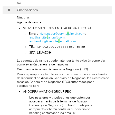
No.
Observaciones
Ninguna.
Agente de rampa:
SERVITEC MANTENIMIENTO AERONÁUTICO S.A
E-mail:
lld.manager@servite
c
aircraft.com
;
lesu@servite
c
aircraft.com
;
leu.handling@servite
c
aircraft.com
TEL: +34-902 090 726 ; +34-682 155 891
SITA: LEUADXH
Los agentes de rampa pueden atender tanto aviación comercial
como aviación general y de negocios.
Gestores de Aviación General y de Negocios (FBO).
Para los pasajeros y tripulaciones que opten por acceder a través
de la terminal de Aviación General y de Negocios, los Gestores de
Aviación General y de Negocios (FBO) autorizados por el
aeropuerto son:
ANDORRA AVIATION GROUP FBO
Los pasajeros y tripulaciones que opten por
acceder a través de la terminal de Aviación
General y de Negocios (FBO) autorizada por el
aeropuerto deberán contratar su servicio de
handling contactando via email a: