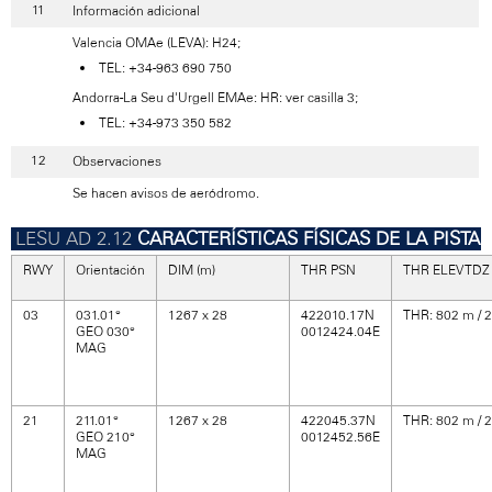
Información adicional
Valencia OMAe (LEVA): H24;
TEL: +34-963 690 750
Andorra-La Seu d'Urgell EMAe: HR: ver casilla 3;
TEL: +34-973 350 582
Observaciones
Se hacen avisos de aeródromo.
CARACTERÍSTICAS FÍSICAS DE LA PISTA
RWY
Orientación
DIM (m)
THR PSN
THR ELEV TDZ
03
031.01°
1267 x 28
422010.17N
THR: 802 m / 
GEO 030°
0012424.04E
MAG
21
211.01°
1267 x 28
422045.37N
THR: 802 m / 
GEO 210°
0012452.56E
MAG