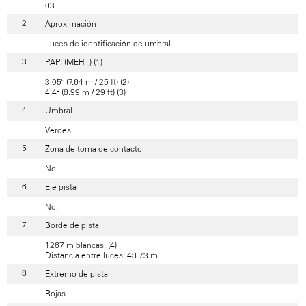
03
Aproximación
Luces de identificación de umbral.
PAPI (MEHT) (1)
3.05º (7.64 m / 25 ft) (2)
4.4º (8.99 m / 29 ft) (3)
Umbral
Verdes.
Zona de toma de contacto
No.
Eje pista
No.
Borde de pista
1267 m blancas. (4)
Distancia entre luces: 48.73 m.
Extremo de pista
Rojas.