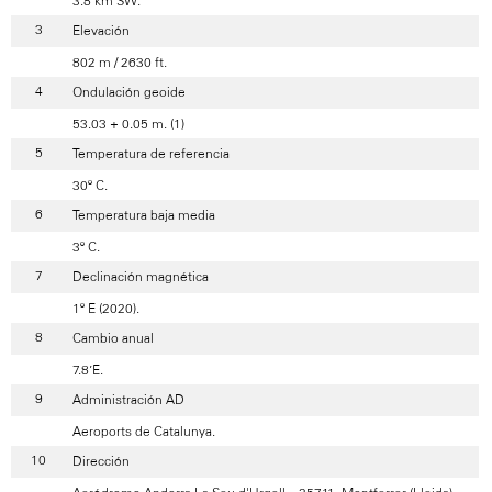
3.8 km SW.
Elevación
802 m / 2630 ft.
Ondulación geoide
53.03 + 0.05 m. (1)
Temperatura de referencia
30º C.
Temperatura baja media
3º C.
Declinación magnética
1º E (2020).
Cambio anual
7.8’E.
Administración AD
Aeroports de Catalunya.
Dirección