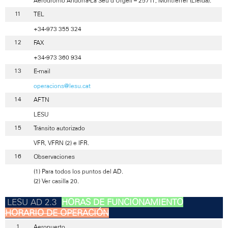
Aeródromo Andorra-La Seu d'Urgell – 25711, Montferrer (Lleida).
TEL
+34-973 355 324
FAX
+34-973 360 934
E-mail
operacions@lesu.cat
AFTN
LESU
Tránsito autorizado
VFR, VFRN (2) e IFR.
Observaciones
(1) Para todos los puntos del AD.
(2) Ver casilla 20.
HORAS DE FUNCIONAMIENTO
HORARIO DE OPERACIÓN
Aeropuerto