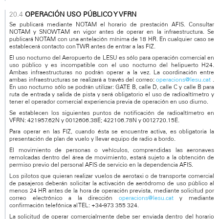
OPERACIÓN USO PÚBLICO Y VFRN
Se publicará mediante NOTAM el horario de prestación AFIS. Consultar
NOTAM y SNOWTAM en vigor antes de operar en la infraestructura. Se
publicará NOTAM con una antelación mínima de 18 HR. En cualquier caso se
establecerá contacto con TWR antes de entrar a las FIZ.
El uso nocturno del Aeropuerto de LESU es sólo para operación comercial en
uso público y es incompatible con el uso nocturno del helipuerto H24.
Ambas infraestructuras no podrán operar a la vez. La coordinación entre
ambas infraestructuras se realizará a través del correo:
operacions@lesu.cat
.
En uso nocturno sólo se podrán utilizar: GATE B, calle D, calle C y calle B para
ruta de entrada y salida de pista y será obligatorio el uso de radioaltímetro y
tener el operador comercial experiencia previa de operación en uso diurno.
Se establecen los siguientes puntos de notificación de radioaltímetro en
VFRN: 421957.62N y 0012606.38E; 422106.78N y 0012720.15E.
Para operar en las FIZ, cuando ésta se encuentre activa, es obligatoria la
presentación de plan de vuelo y llevar equipo de radio a bordo.
El movimiento de personas o vehículos, comprendidas las aeronaves
remolcadas dentro del área de movimiento, estará sujeto a la obtención de
permiso previo del personal AFIS de servicio en la dependencia AFIS.
Los pilotos que quieran realizar vuelos de aerotaxi o de transporte comercial
de pasajeros deberán solicitar la activación de aeródromo de uso público al
menos 24 HR antes de la hora de operación prevista, mediante solicitud por
correo electrónico a la dirección
operacions@lesu.cat
y mediante
confirmación telefónica al TEL: +34-973 355 324.
La solicitud de operar comercialmente debe ser enviada dentro del horario