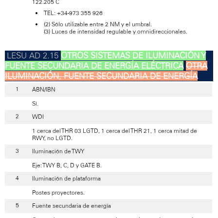
122.205 C
TEL: +34-973 355 926
(2) Sólo utilizable entre 2 NM y el umbral.
(3) Luces de intensidad regulable y omnidireccionales.
OTROS SISTEMAS DE ILUMINACIÓN Y
FUENTE SECUNDARIA DE ENERGÍA ELÉCTRICA
OTRA
ILUMINACIÓN, FUENTE SECUNDARIA DE ENERGÍA
ABN/IBN
Sí.
WDI
1 cerca del THR 03 LGTD, 1 cerca del THR 21, 1 cerca mitad de
RWY, no LGTD.
Iluminación de TWY
Eje: TWY B, C, D y GATE B.
Iluminación de plataforma
Postes proyectores.
Fuente secundaria de energía