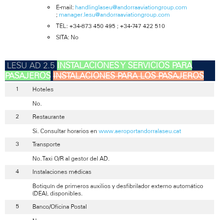
E-mail:
handlinglaseu@andorraaviationgroup.com
;
manager.lesu@andorraaviationgroup.com
TEL: +34-873 450 495 ; +34-747 422 510
SITA: No
INSTALACIONES Y SERVICIOS PARA
PASAJEROS
INSTALACIONES PARA LOS PASAJEROS
Hoteles
No.
Restaurante
Si. Consultar horarios en
www.aeroportandorralaseu.cat
Transporte
No. Taxi O/R al gestor del AD.
Instalaciones médicas
Botiquín de primeros auxilios y desfibrilador externo automático
(DEA), disponibles.
Banco/Oficina Postal