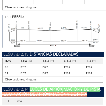
Observaciones: Ninguna.
PERFIL:
DISTANCIAS DECLARADAS
RWY
TORA (m)
TODA (m)
ASDA (m)
LDA (m)
03
1267
1327
1267
1267
21
1267
1327
1267
1267
Observaciones: Ninguna.
LUCES DE APROXIMACIÓN Y DE PISTA
ILUMINACIÓN DE APROXIMACIÓN Y DE PISTA
Pista