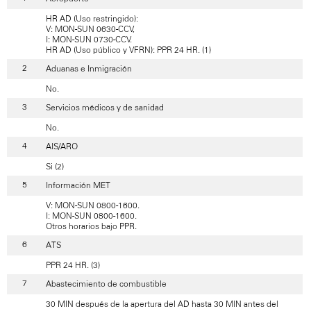
HR AD (Uso restringido):
V: MON-SUN 0630-CCV,
I: MON-SUN 0730-CCV.
HR AD (Uso público y VFRN): PPR 24 HR. (1)
Aduanas e Inmigración
No.
Servicios médicos y de sanidad
No.
AIS/ARO
Si (2)
Información MET
V: MON-SUN 0800-1600.
I: MON-SUN 0800-1600.
Otros horarios bajo PPR.
ATS
PPR 24 HR. (3)
Abastecimiento de combustible
30 MIN después de la apertura del AD hasta 30 MIN antes del