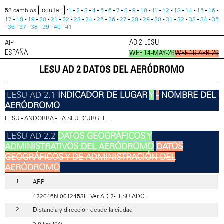
ocultar
58 cambios
:
1
-
2
-
3
-
4
-
5
-
6
-
7
-
8
-
9
-
10
-
11
-
12
-
13
-
14
-
15
-
16
-
17
-
18
-
19
-
20
-
21
-
22
-
23
-
24
-
25
-
26
-
27
-
28
-
29
-
30
-
31
-
32
-
33
-
34
-
35
-
36
-
37
-
38
-
39
-
40
-
41
AD 2-LESU
AIP
ESPAÑA
WEF 14-MAY-26
WEF 16-APR-26
LESU AD 2 DATOS DEL AERÓDROMO
INDICADOR DE LUGAR
Y
-
NOMBRE DEL
AERÓDROMO
LESU - ANDORRA - LA SEU D’URGELL
DATOS GEOGRÁFICOS Y
ADMINISTRATIVOS DEL AERÓDROMO
DATOS
GEOGRÁFICOS Y DE ADMINISTRACIÓN DEL
AERÓDROMO
ARP
422046N 0012453E. Ver AD 2-LESU ADC.
Distancia y dirección desde la ciudad