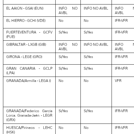
EL AAIÚN - GSAI (EUN)
INFO NO
INFO NO AVBL
INFO 
AVBL
AVBL
EL HIERRO - GCHI (VDE)
No
No
IFR-VFR
FUERTEVENTURA - GCFV
Sí/Yes
Sí/Yes
IFR-VFR
(FUE)
GIBRALTAR - LXGB (GIB)
INFO NO
INFO NO AVBL
INFO 
AVBL
AVBL
GIRONA - LEGE (GRO)
Sí/Yes
Sí/Yes
IFR-VFR
GRAN CANARIA - GCLP
Sí/Yes
Sí/Yes
IFR-VFR
(LPA)
GRANADA/Armilla - LEGA ()
No
No
VFR
GRANADA/Federico García
Sí/Yes
Sí/Yes
IFR-VFR
Lorca. Granada-Jaén - LEGR
(GRX)
HUESCA/Pirineos - LEHC
No
No
IFR-VFR
(HSK)