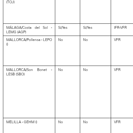
(TOJ)
MÁLAGA/Costa del Sol -
Sí/Yes
Sí/Yes
IFR-VFR
LEMG (AGP)
MALLORCA/Pollensa - LEPO
No
No
VFR
()
MALLORCA/Son Bonet -
No
No
VFR
LESB (SBO)
MELILLA - GEHM ()
No
No
VFR