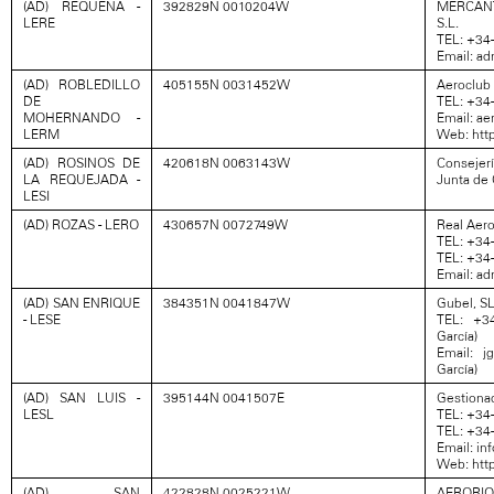
(AD) REQUENA -
392829N 0010204W
MERCANT
LERE
S.L.
TEL: +34
Email: a
(AD) ROBLEDILLO
405155N 0031452W
Aeroclub 
DE
TEL: +34
MOHERNANDO -
Email: a
LERM
Web: htt
(AD) ROSINOS DE
420618N 0063143W
Conseje
LA REQUEJADA -
Junta de 
LESI
(AD) ROZAS - LERO
430657N 0072749W
Real Aero
TEL: +34
TEL: +34-
Email: ad
(AD) SAN ENRIQUE
384351N 0041847W
Gubel, S
- LESE
TEL: +34
García)
Email: j
García)
(AD) SAN LUIS -
395144N 0041507E
Gestiona
LESL
TEL: +34
TEL: +34
Email: i
Web: htt
(AD) SAN
422828N 0025221W
AERORIO