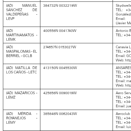
(AD) MANUEL
384732N 0032219W
Skydwelle
SÁNCHEZ DE
TEL: +3
VALDEPEÑAS -
González)
LEVP
Email: 
(Javier M
(AD)
400558N 0041740W
Antonio 
MARTINAMATOS -
TEL: +34
LEMK
(AD)
274657N 0153027W
Canavia 
MASPALOMAS - EL
TEL: +34
BERRIEL - GCLB
Email: G
Web: http
(AD) MATILLA DE
413150N 0045530W
ANSARES
LOS CAÑOS - LETC
TEL: +34
TEL: +34
Email: m
Web: http
(AD) MAZARICOS -
425858N 0090019W
Aero Serv
LEMZ
TEL: +34-
TEL: +34
Email: j
(AD) MÉRIDA -
385848N 0062043W
Aeroclub
ROYANEJOS -
TEL: +34
LEMY
TEL: +34
Email: lu