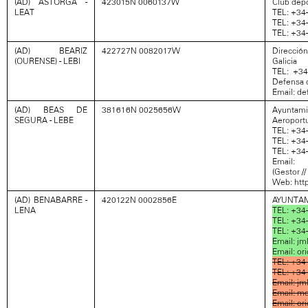
(AD) ASTORGA -
423015N 0060137W
Club depo
LEAT
TEL: +34
TEL: +34
TEL: +34
(AD) BEARIZ
422727N 0082017W
Direcció
(OURENSE) - LEBI
Galicia
TEL: +34
Defensa d
Email: d
(AD) BEAS DE
381616N 0025656W
Ayuntamie
SEGURA - LEBE
Aeroportu
TEL: +34
TEL: +34
TEL: +34
Email: 
(Gestor //
Web: htt
(AD) BENABARRE -
420122N 0002856E
AYUNTAM
LENA
TEL: +34-
TEL: +34
TEL: +34
Email: j
Email: or
TEL: +34
TEL: +34
Email: j
Email: m
Email: or