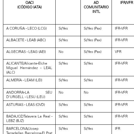
OACI
AD
IFR/VFR
(CÓDIGO IATA)
COMUNITARIO
INTL
A CORUÑA - LECO (LCG)
Sí/Yes
Sí/Yes (Pax)
IFR-VFR
ALBACETE - LEAB (ABC)
Sí/Yes
Sí/Yes (Pax)
IFR-VFR
ALGECIRAS - LEAG (AEI)
No
Sí/Yes (Pax)
VFR
ALICANTE/Alicante-Elche
Sí/Yes
Sí/Yes
IFR-VFR
Miguel Hernández - LEAL
(ALC)
ALMERÍA - LEAM (LEI)
Sí/Yes
Sí/Yes
IFR-VFR
ANDORRA-LA SEU
No
No
IFR-VFR
D'URGELL - LESU (LEU)
ASTURIAS - LEAS (OVD)
Sí/Yes
Sí/Yes
IFR-VFR
BADAJOZ/Talavera La Real -
Sí/Yes
Sí/Yes
IFR-VFR
LEBZ (BJZ)
BARCELONA/Josep
Sí/Yes
Sí/Yes
IFR
Tarradellas Barcelona-El Prat