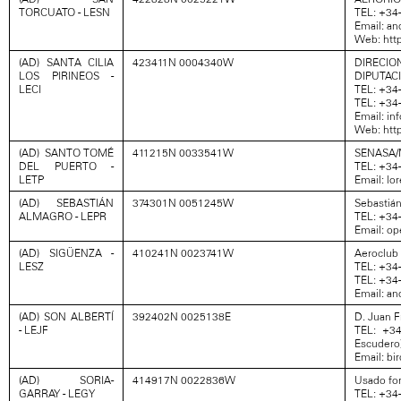
TORCUATO - LESN
TEL: +34-
Email: an
Web: htt
(AD) SANTA CILIA
423411N 0004340W
DIREC
LOS PIRINEOS -
DIPUTAC
LECI
TEL: +34
TEL: +34
Email: in
Web: http
(AD) SANTO TOMÉ
411215N 0033541W
SENASA/M
DEL PUERTO -
TEL: +34
LETP
Email: l
(AD) SEBASTIÁN
374301N 0051245W
Sebastiá
ALMAGRO - LEPR
TEL: +34-
Email: o
(AD) SIGÜENZA -
410241N 0023741W
Aeroclub 
LESZ
TEL: +34
TEL: +34
Email: a
(AD) SON ALBERTÍ
392402N 0025138E
D. Juan F
- LEJF
TEL: +34
Escudero
Email: b
(AD) SORIA-
414917N 0022836W
Usado for
GARRAY - LEGY
TEL: +34