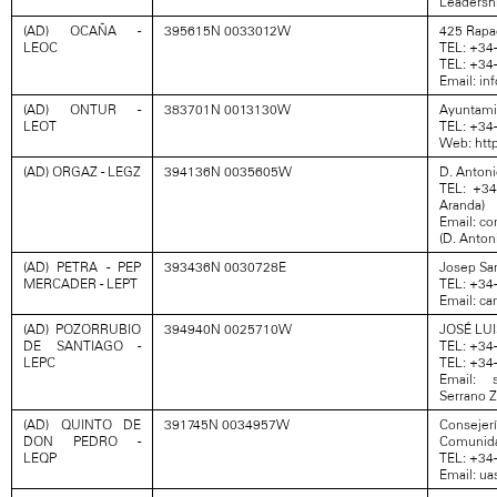
Leadersh
(AD) OCAÑA -
395615N 0033012W
425 Rapag
LEOC
TEL: +34-
TEL: +34-
Email: in
(AD) ONTUR -
383701N 0013130W
Ayuntami
LEOT
TEL: +34
Web: htt
(AD) ORGAZ - LEGZ
394136N 0035605W
D. Antoni
TEL: +34
Aranda)
Email: c
(D. Anton
(AD) PETRA - PEP
393436N 0030728E
Josep Sa
MERCADER - LEPT
TEL: +34
Email: c
(AD) POZORRUBIO
394940N 0025710W
JOSÉ LU
DE SANTIAGO -
TEL: +34-
LEPC
TEL: +34
Email: 
Serrano 
(AD) QUINTO DE
391745N 0034957W
Consejerí
DON PEDRO -
Comunida
LEQP
TEL: +34-
Email: u