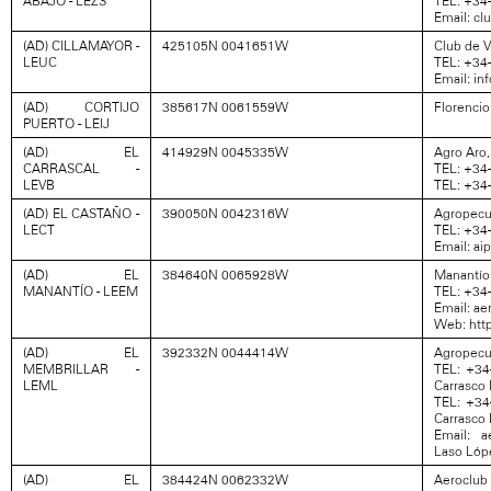
ABAJO - LEZS
TEL: +34
Email: c
(AD) CILLAMAYOR -
425105N 0041651W
Club de V
LEUC
TEL: +34
Email: in
(AD) CORTIJO
385617N 0061559W
Florencio
PUERTO - LEIJ
(AD) EL
414929N 0045335W
Agro Aro,
CARRASCAL -
TEL: +34
LEVB
TEL: +34
(AD) EL CASTAÑO -
390050N 0042316W
Agropecu
LECT
TEL: +34
Email: ai
(AD) EL
384640N 0065928W
Manantío 
MANANTÍO - LEEM
TEL: +34
Email: a
Web: htt
(AD) EL
392332N 0044414W
Agropecua
MEMBRILLAR -
TEL: +34
LEML
Carrasco 
TEL: +34
Carrasco 
Email: a
Laso Lópe
(AD) EL
384424N 0062332W
Aeroclub