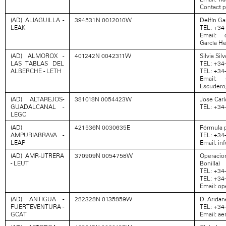
Contact p
(AD) ALIAGUILLA -
394531N 0012010W
Delfín Ga
LEAK
TEL: +34-
Email: d
García H
(AD) ALMOROX -
401242N 0042311W
Silvia Si
LAS TABLAS DEL
TEL: +34
ALBERCHE - LETH
TEL: +34
Email: s
Escudero
(AD) ALTAREJOS-
381018N 0054423W
Jose Car
GUADALCANAL -
TEL: +34
LEGC
(AD)
421536N 0030635E
Fórmula 
AMPURIABRAVA -
TEL: +34
LEAP
Email: i
(AD) AMR-UTRERA
370909N 0054758W
Operacio
- LEUT
Bonilla)
TEL: +34
TEL: +34
Email: o
(AD) ANTIGUA -
282328N 0135859W
D. Aridan
FUERTEVENTURA -
TEL: +34
GCAT
Email: a