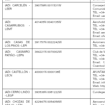
(AD) CARCELÉN -
390759N 0011531W
Consejerí
LEER
Comunida
TEL: +34-
Email: u
(AD)
401405N 0040135W
Aerohobby
CASARRUBIOS -
TEL: +34
LEMT
TEL: +34
Email: a
Email: of
(AD) CASAS DE
391757N 0022242W
Aviomanc
LOS PINOS - LEPI
TEL: +34
(AD) CASIMIRO
384221N 0070002W
Club de V
PATIÑO - LEPN
TEL: +34
TEL: +34
Email: 
Civantos)
(AD) CASTELLÓN -
400001N 0000136E
AYUNTAM
LECN
TEL: +34
TEL: +34
Email: in
Web: http
(AD) CERRO LINDO
393538N 0061222W
Cundegan
- LEGP
(AD) CHOZAS DE
422947N 0054058W
Aeroservi