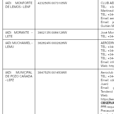
(AD) MONFORTE
423250N 0073105W
CLUB A
DE LEMOS - LENF
TEL: +3
Martínez)
TEL: +34
Email: a
Email: j
Guitián M
(AD) MORANTE -
390213N 0064126W
José Mor
LETE
TEL: +34
(AD) MUCHAMIEL -
382624N 0002826W
AERÓDRO
LEMU
TEL: +34
TEL: +34
TEL: +34
TEL: +34
Email: i
Web: htt
(AD) MUNICIPAL
384752N 0014539W
Aeroclub
DE POZO CAÑADA
TEL: +34
- LEPZ
Email: c
Juan)
Email: 
Tendero)
Web:
https://
OBSERVA
PPR reque
Precaució