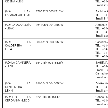
ÓDENA - LEIG
TEL: +34
Email: in
(AD) JUAN
370522N 0034718W
Air Alborá
ESPADAFOR - LEJE
TEL: +34
Email: i
(AD) LA AXARQUÍA
364805N 0040809W
Aeroclub
- LEAX
TEL: +34
TEL: +34
Email: a
(AD) LA
384451N 0033059W
Cacerías 
CALDERERA -
TEL: +34
LELA
TEL: +34
TEL: +34
TEL: +34
(AD) LA CAMINERA
384011N 0031812W
SAGEMAR
- LENE
TEL: +34
Email: c
Camacho
Email: o
(AD) LA
380654N 0040654W
Adrián M
CENTENERA -
TEL: +34
LENN
Email: a
(AD/HLP) LA
422311N 0015147E
Consell C
CERDANYA - LECD
TEL: +34
Email: op