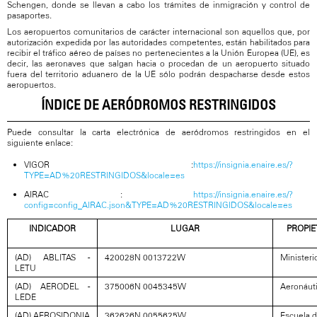
Schengen, donde se llevan a cabo los trámites de inmigración y control de
pasaportes.
Los aeropuertos comunitarios de carácter internacional son aquellos que, por
autorización expedida por las autoridades competentes, están habilitados para
recibir el tráfico aéreo de países no pertenecientes a la Unión Europea (UE), es
decir, las aeronaves que salgan hacia o procedan de un aeropuerto situado
fuera del territorio aduanero de la UE sólo podrán despacharse desde estos
aeropuertos.
ÍNDICE DE AERÓDROMOS RESTRINGIDOS
Puede consultar la carta electrónica de aeródromos restringidos en el
siguiente enlace:
VIGOR :
https://insignia.enaire.es/?
TYPE=AD%20RESTRINGIDOS&locale=es
AIRAC :
https://insignia.enaire.es/?
config=config_AIRAC.json&TYPE=AD%20RESTRINGIDOS&locale=es
INDICADOR
LUGAR
PROPIE
(AD) ABLITAS -
420028N 0013722W
Ministeri
LETU
(AD) AERODEL -
375006N 0045345W
Aeronáuti
LEDE
(AD) AEROSIDONIA
362626N 0055625W
Escuela d