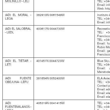
MOLINILLO - LELI
TEL: +34
Email: in
Web: http
(AD) EL MORAL -
382910N 0061549W
Instituto
LEOA
TEL: +34
Email: in
(AD) EL SALOBRAL
403617N 0044730W
Recreativ
- LEDL
TEL: +3
Francisco
TEL: +34-
Email: f
Rubio Mor
Email: g
Francisco
(AD) EL TIÉTAR -
401451N 0044723W
Blue Sky 
LETI
TEL: +34
Email: 
Menénde
(AD) FUENTE
381654N 0052400W
ELA Avia
OBEJUNA - LEFU
TEL: +3
Contact p
Email: a
Email: el
Email: el
(AD)
405319N 0041415W
TEL: +34
FUENTEMILANOS -
TEL: +34