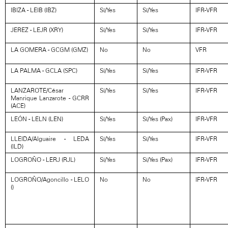
IBIZA - LEIB (IBZ)
Sí/Yes
Sí/Yes
IFR-VFR
JEREZ - LEJR (XRY)
Sí/Yes
Sí/Yes
IFR-VFR
LA GOMERA - GCGM (GMZ)
No
No
VFR
LA PALMA - GCLA (SPC)
Sí/Yes
Sí/Yes
IFR-VFR
LANZAROTE/César
Sí/Yes
Sí/Yes
IFR-VFR
Manrique Lanzarote - GCRR
(ACE)
LEÓN - LELN (LEN)
Sí/Yes
Sí/Yes (Pax)
IFR-VFR
LLEIDA/Alguaire - LEDA
Sí/Yes
Sí/Yes
IFR-VFR
(ILD)
LOGROÑO - LERJ (RJL)
Sí/Yes
Sí/Yes (Pax)
IFR-VFR
LOGROÑO/Agoncillo - LELO
No
No
IFR-VFR
()