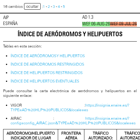
ocultar
16 cambios
:
1
-
2
-
3
-
4
-
5
AD 1.3
AIP
ESPAÑA
WEF 06-AUG-26
WEF 09-JUL-26
ÍNDICE DE AERÓDROMOS Y HELIPUERTOS
Tablas en esta sección:
ÍNDICE DE AERÓDROMOS Y HELIPUERTOS
ÍNDICE DE AERÓDROMOS RESTRINGIDOS
ÍNDICE DE HELIPUERTOS RESTRINGIDOS
ÍNDICE DE HELIPUERTOS EVENTUALES
Puede consultar la carta electrónica de aeródromos y helipuertos en el
siguiente enlace:
VIGOR :
https://insignia.enaire.es/?
TYPE=AD%20HLP%20PUBLICOS&locale=es
AIRAC :
https://insignia.enaire.es/?
config=config_AIRAC.json&TYPE=AD%20HLP%20PUBLICOS&locale=es
AERÓDROMO/HELIPUERTO
FRONTERA
TRÁFICO
TRÁFICO
INDICADOR DE LUGAR
AÉREA
AUTORIZADO:
AUTORIZAD