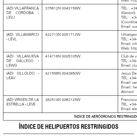
Web: htt
(AD) VILLAFRANCA
375612N 0043158W
TEL: +34
DE CÓRDOBA -
(Gestor))
LEVJ
TEL: +3
(Coordina
Email: vu
(AD) VILLAMARCO
422713N 0051712W
Ultralige
- LEVL
TEL: +34-
Email: in
Web: htt
(AD) VILLANUEVA
414716N 0005105W
Club de v
DE GÁLLEGO -
TEL: +34
LEWG
Email: c
(AD) VILLOLDO -
421556N 0043850W
Jesus De
LEAV
TEL: +34-
Email: c
Email: h
Alonso)
(AD) VIRGEN DE LA
382514N 0062125W
Francisco
ESTRELLA - LEVE
TEL: +34
Email: a
ÍNDICE DE AERÓDROMOS RESTRINGI
ÍNDICE DE HELIPUERTOS RESTRINGIDOS