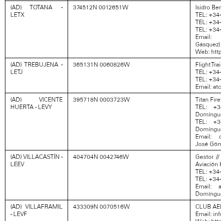
(AD) TOTANA -
374512N 0012651W
Isidro Be
LETX
TEL: +34-
TEL: +34
TEL: +34
Email: 
Gásquez)
Web: http
(AD) TREBUJENA -
365131N 0060826W
Flight Tra
LETJ
TEL: +34
TEL: +34
Email: at
(AD) VICENTE
395718N 0003723W
Titan Fir
HUERTA - LEVY
TEL: +3
Domíngu
TEL: +3
Domíngu
Email: o
José Gó
(AD) VILLACASTÍN -
404704N 0042746W
Gestor /
LEEV
Aviación 
TEL: +34
TEL: +34
Email: 
Domíngu
(AD) VILLAFRAMIL
433309N 0070516W
CLUB AE
- LEVF
Email: i