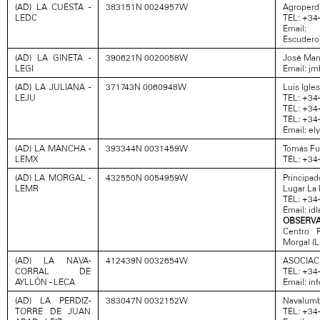
(AD) LA CUESTA -
383151N 0024957W
Agroperdi
LEDC
TEL: +34
Email: 
Escudero
(AD) LA GINETA -
390621N 0020058W
José Man
LEGI
Email: j
(AD) LA JULIANA -
371743N 0060948W
Luis Igle
LEJU
TEL: +34
TEL: +34
TEL: +34
Email: el
(AD) LA MANCHA -
393344N 0031459W
Tomás Fu
LEMX
TEL: +34
(AD) LA MORGAL -
432550N 0054959W
Principad
LEMR
Lugar La 
TEL: +34
Email: id
OBSERVA
Centro 
Morgal (L
(AD) LA NAVA-
412439N 0032654W
ASOCIAC
CORRAL DE
TEL: +34
AYLLÓN - LECA
Email: i
(AD) LA PERDIZ-
383047N 0032152W
Navalumbr
TORRE DE JUAN
TEL: +34