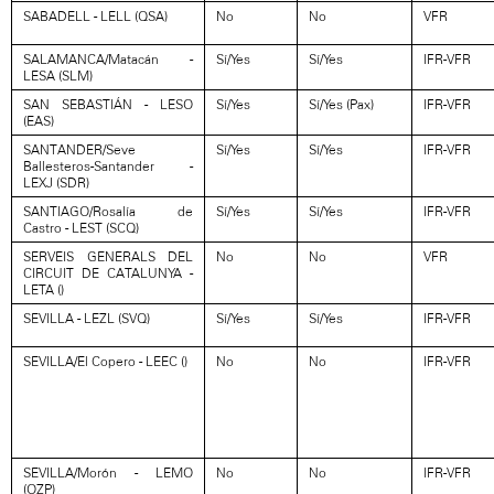
SABADELL - LELL (QSA)
No
No
VFR
SALAMANCA/Matacán -
Sí/Yes
Sí/Yes
IFR-VFR
LESA (SLM)
SAN SEBASTIÁN - LESO
Sí/Yes
Sí/Yes (Pax)
IFR-VFR
(EAS)
SANTANDER/Seve
Sí/Yes
Sí/Yes
IFR-VFR
Ballesteros-Santander -
LEXJ (SDR)
SANTIAGO/Rosalía de
Sí/Yes
Sí/Yes
IFR-VFR
Castro - LEST (SCQ)
SERVEIS GENERALS DEL
No
No
VFR
CIRCUIT DE CATALUNYA -
LETA ()
SEVILLA - LEZL (SVQ)
Sí/Yes
Sí/Yes
IFR-VFR
SEVILLA/El Copero - LEEC ()
No
No
IFR-VFR
SEVILLA/Morón - LEMO
No
No
IFR-VFR
(OZP)