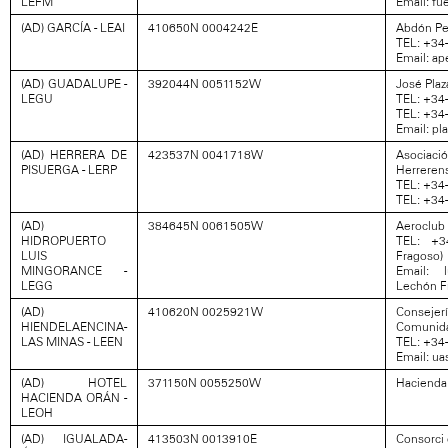
LEFM
Email: f
(AD) GARCÍA - LEAI
410650N 0004242E
Abdón Pe
TEL: +34
Email: a
(AD) GUADALUPE -
392044N 0051152W
José Pla
LEGU
TEL: +34
TEL: +34
Email: pl
(AD) HERRERA DE
423537N 0041718W
Asociac
PISUERGA - LERP
Herreren
TEL: +34
TEL: +34
(AD)
384645N 0061505W
Aeroclub 
HIDROPUERTO
TEL: +3
LUIS
Fragoso)
MINGORANCE -
Email: l
LEGG
Lechón F
(AD)
410620N 0025921W
Consejerí
HIENDELAENCINA-
Comunida
LAS MINAS - LEEN
TEL: +34-
Email: u
(AD) HOTEL
371150N 0055250W
Hacienda 
HACIENDA ORÁN -
LEOH
(AD) IGUALADA-
413503N 0013910E
Consorci