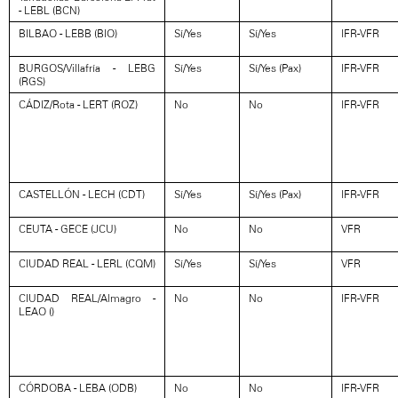
- LEBL (BCN)
BILBAO - LEBB (BIO)
Sí/Yes
Sí/Yes
IFR-VFR
BURGOS/Villafría - LEBG
Sí/Yes
Sí/Yes (Pax)
IFR-VFR
(RGS)
CÁDIZ/Rota - LERT (ROZ)
No
No
IFR-VFR
CASTELLÓN - LECH (CDT)
Sí/Yes
Sí/Yes (Pax)
IFR-VFR
CEUTA - GECE (JCU)
No
No
VFR
CIUDAD REAL - LERL (CQM)
Sí/Yes
Sí/Yes
VFR
CIUDAD REAL/Almagro -
No
No
IFR-VFR
LEAO ()
CÓRDOBA - LEBA (ODB)
No
No
IFR-VFR