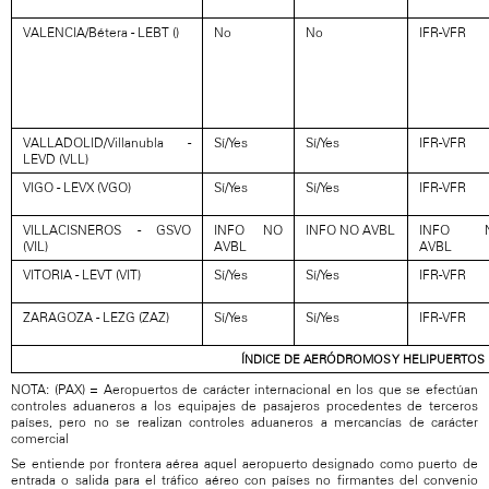
VALENCIA/Bétera - LEBT ()
No
No
IFR-VFR
VALLADOLID/Villanubla -
Sí/Yes
Sí/Yes
IFR-VFR
LEVD (VLL)
VIGO - LEVX (VGO)
Sí/Yes
Sí/Yes
IFR-VFR
VILLACISNEROS - GSVO
INFO NO
INFO NO AVBL
INFO 
(VIL)
AVBL
AVBL
VITORIA - LEVT (VIT)
Sí/Yes
Sí/Yes
IFR-VFR
ZARAGOZA - LEZG (ZAZ)
Sí/Yes
Sí/Yes
IFR-VFR
ÍNDICE DE AERÓDROMOS Y HELIPUERTOS
NOTA: (PAX) = Aeropuertos de carácter internacional en los que se efectúan
controles aduaneros a los equipajes de pasajeros procedentes de terceros
países, pero no se realizan controles aduaneros a mercancías de carácter
comercial
Se entiende por frontera aérea aquel aeropuerto designado como puerto de
entrada o salida para el tráfico aéreo con países no firmantes del convenio