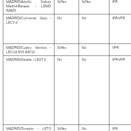
MADRID/Adolfo Suárez
Sí/Yes
Sí/Yes
IFR
Madrid-Barajas - LEMD
(MAD)
MADRID/Colmenar Viejo -
No
No
IFR-VFR
LECV ()
MADRID/Cuatro Vientos -
Sí/Yes
No
VFR
LECU/LEVS (MCV)
MADRID/Getafe - LEGT ()
No
No
IFR-VFR
MADRID/Torrejón - LETO
Sí/Yes
No
IFR