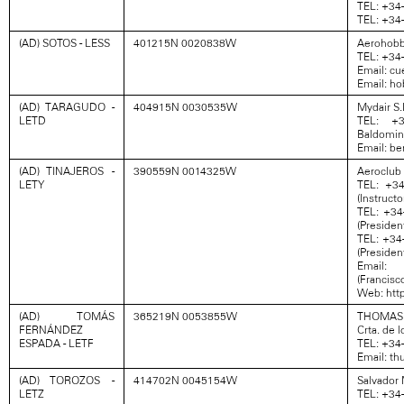
TEL: +34-
TEL: +34-
(AD) SOTOS - LESS
401215N 0020838W
Aerohobb
TEL: +34
Email: c
Email: h
(AD) TARAGUDO -
404915N 0030535W
Mydair S.
LETD
TEL: +3
Baldomin
Email: b
(AD) TINAJEROS -
390559N 0014325W
Aeroclub 
LETY
TEL: +34
(Instructor
TEL: +34
(Presiden
TEL: +34
(Presiden
Email: 
(Francisc
Web: htt
(AD) TOMÁS
365219N 0053855W
THOMAS 
FERNÁNDEZ
Crta. de l
ESPADA - LETF
TEL: +34
Email: t
(AD) TOROZOS -
414702N 0045154W
Salvador 
LETZ
TEL: +34