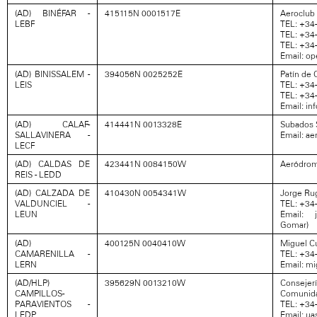
(AD) BINÉFAR -
415115N 0001517E
Aeroclub 
LEBF
TEL: +34
TEL: +34
TEL: +34
Email: o
(AD) BINISSALEM -
394056N 0025252E
Patín de 
LEIS
TEL: +34-
TEL: +34-
Email: in
(AD) CALAF-
414441N 0013328E
Subados 
SALLAVINERA -
Email: a
LECF
(AD) CALDAS DE
423441N 0084150W
Aeródromo
REIS - LEDD
(AD) CALZADA DE
410430N 0054341W
Jorge Ru
VALDUNCIEL -
TEL: +34
LEUN
Email: 
Gomar)
(AD)
400125N 0040410W
Miguel C
CAMARENILLA -
TEL: +34
LERN
Email: m
(AD/HLP)
395629N 0013210W
Consejerí
CAMPILLOS-
Comunida
PARAVIENTOS -
TEL: +34-
LEDP
Email: u