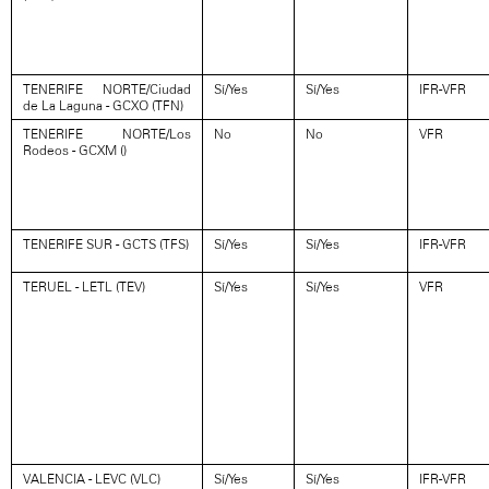
TENERIFE NORTE/Ciudad
Sí/Yes
Sí/Yes
IFR-VFR
de La Laguna - GCXO (TFN)
TENERIFE NORTE/Los
No
No
VFR
Rodeos - GCXM ()
TENERIFE SUR - GCTS (TFS)
Sí/Yes
Sí/Yes
IFR-VFR
TERUEL - LETL (TEV)
Sí/Yes
Sí/Yes
VFR
VALENCIA - LEVC (VLC)
Sí/Yes
Sí/Yes
IFR-VFR