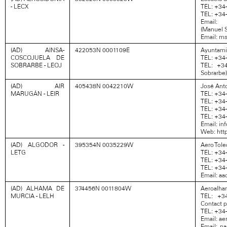
- LECX
TEL: +34
TEL: +34
Email: 
(Manuel S
Email: ms
(AD) AINSA-
422053N 0001109E
Ayuntami
COSCOJUELA DE
TEL: +34-
SOBRARBE - LEOJ
TEL: +3
Sobrarbe)
(AD) AIR
405438N 0042210W
José Ant
MARUGÁN - LEIR
TEL: +34
TEL: +34
TEL: +34
TEL: +34
Email: i
Web: htt
(AD) ALGODOR -
395354N 0035229W
Aero Tole
LETG
TEL: +34
TEL: +34
TEL: +34
Email: a
(AD) ALHAMA DE
374456N 0011804W
Aeroalha
MURCIA - LELH
TEL: +3
Contact p
TEL: +34
Email: a
Email: n