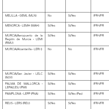
MELILLA - GEML (MLN)
No
Sí/Yes
IFR-VFR
MENORCA - LEMH (MAH)
Sí/Yes
Sí/Yes
IFR-VFR
MURCIA/Aeropuerto de la
Sí/Yes
Sí/Yes
IFR-VFR
Región de Murcia - LEMI
(RMU)
MURCIA/Alcantarilla - LERI ()
No
No
IFR-VFR
MURCIA/San Javier - LELC
Sí/Yes
Sí/Yes
IFR-VFR
(MJV)
PALMA DE MALLORCA -
Sí/Yes
Sí/Yes
IFR-VFR
LEPA/LESJ (PMI)
PAMPLONA - LEPP (PNA)
Sí/Yes
Sí/Yes (Pax)
IFR-VFR
REUS - LERS (REU)
Sí/Yes
Sí/Yes
IFR-VFR