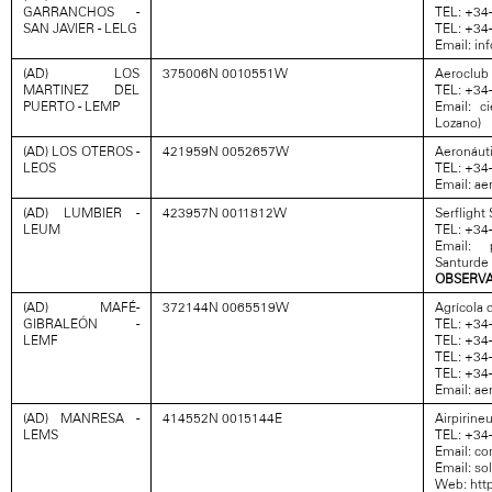
GARRANCHOS -
TEL: +34
SAN JAVIER - LELG
TEL: +34
Email: i
(AD) LOS
375006N 0010551W
Aeroclub 
MARTINEZ DEL
TEL: +34
PUERTO - LEMP
Email: c
Lozano)
(AD) LOS OTEROS -
421959N 0052657W
Aeronáuti
LEOS
TEL: +34
Email: a
(AD) LUMBIER -
423957N 0011812W
Serflight 
LEUM
TEL: +34
Email: 
Santurde
OBSERVA
(AD) MAFÉ-
372144N 0065519W
Agrícola d
GIBRALEÓN -
TEL: +34
LEMF
TEL: +34
TEL: +34
TEL: +34
Email: a
(AD) MANRESA -
414552N 0015144E
Airpirine
LEMS
TEL: +34
Email: c
Email: s
Web: htt