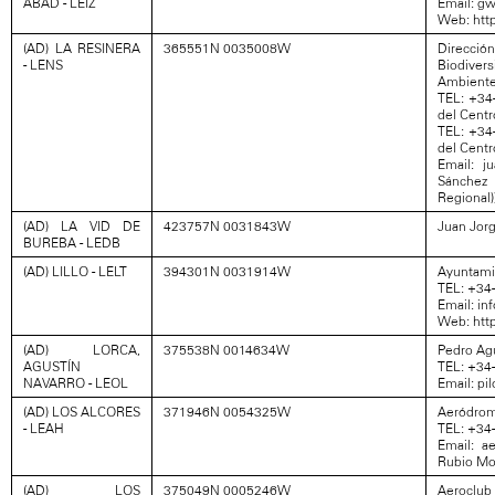
ABAD - LEIZ
Email: g
Web: http
(AD) LA RESINERA
365551N 0035008W
Direcci
- LENS
Biodivers
Ambiente 
TEL: +34
del Centr
TEL: +34
del Centr
Email: ju
Sánchez
Regional)
(AD) LA VID DE
423757N 0031843W
Juan Jor
BUREBA - LEDB
(AD) LILLO - LELT
394301N 0031914W
Ayuntamie
TEL: +34
Email: i
Web: htt
(AD) LORCA,
375538N 0014634W
Pedro Agu
AGUSTÍN
TEL: +34
NAVARRO - LEOL
Email: p
(AD) LOS ALCORES
371946N 0054325W
Aeródromo
- LEAH
TEL: +34-
Email: a
Rubio Mor
(AD) LOS
375049N 0005246W
Aeroclub