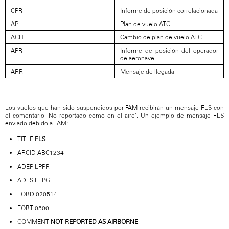
CPR
Informe de posición correlacionada
APL
Plan de vuelo ATC
ACH
Cambio de plan de vuelo ATC
APR
Informe de posición del operador
de aeronave
ARR
Mensaje de llegada
Los vuelos que han sido suspendidos por FAM recibirán un mensaje FLS con
el comentario 'No reportado como en el aire'. Un ejemplo de mensaje FLS
enviado debido a FAM:
TITLE
FLS
ARCID ABC1234
ADEP LPPR
ADES LFPG
EOBD 020514
EOBT 0500
COMMENT
NOT REPORTED AS AIRBORNE