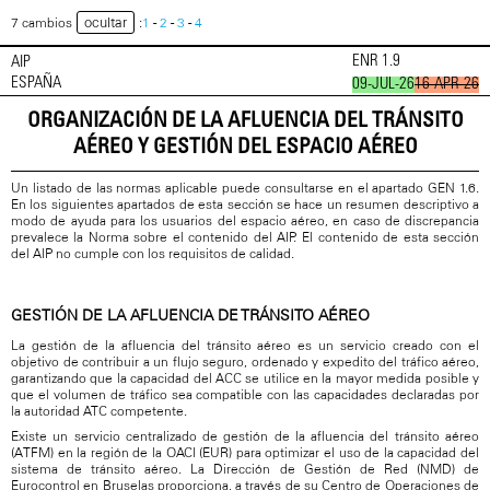
ocultar
7 cambios
:
1
-
2
-
3
-
4
ENR 1.9
AIP
ESPAÑA
09-JUL-26
16-APR-26
ORGANIZACIÓN DE LA AFLUENCIA DEL TRÁNSITO
AÉREO Y GESTIÓN DEL ESPACIO AÉREO
Un listado de las normas aplicable puede consultarse en el apartado GEN 1.6.
En los siguientes apartados de esta sección se hace un resumen descriptivo a
modo de ayuda para los usuarios del espacio aéreo, en caso de discrepancia
prevalece la Norma sobre el contenido del AIP. El contenido de esta sección
del AIP no cumple con los requisitos de calidad.
GESTIÓN DE LA AFLUENCIA DE TRÁNSITO AÉREO
La gestión de la afluencia del tránsito aéreo es un servicio creado con el
objetivo de contribuir a un flujo seguro, ordenado y expedito del tráfico aéreo,
garantizando que la capacidad del ACC se utilice en la mayor medida posible y
que el volumen de tráfico sea compatible con las capacidades declaradas por
la autoridad ATC competente.
Existe un servicio centralizado de gestión de la afluencia del tránsito aéreo
(ATFM) en la región de la OACI (EUR) para optimizar el uso de la capacidad del
sistema de tránsito aéreo. La Dirección de Gestión de Red (NMD) de
Eurocontrol en Bruselas proporciona, a través de su Centro de Operaciones de