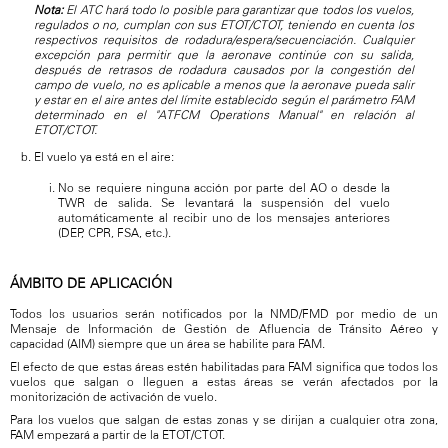
Nota:
El ATC hará todo lo posible para garantizar que todos los vuelos,
regulados o no, cumplan con sus ETOT/CTOT, teniendo en cuenta los
respectivos requisitos de rodadura/espera/secuenciación. Cualquier
excepción para permitir que la aeronave continúe con su salida,
después de retrasos de rodadura causados por la congestión del
campo de vuelo, no es aplicable a menos que la aeronave pueda salir
y estar en el aire antes del límite establecido según el parámetro FAM
determinado en el "ATFCM Operations Manual" en relación al
ETOT/CTOT.
El vuelo ya está en el aire:
No se requiere ninguna acción por parte del AO o desde la
TWR de salida. Se levantará la suspensión del vuelo
automáticamente al recibir uno de los mensajes anteriores
(DEP, CPR, FSA, etc.).
ÁMBITO DE APLICACIÓN
Todos los usuarios serán notificados por la NMD/FMD por medio de un
Mensaje de Información de Gestión de Afluencia de Tránsito Aéreo y
capacidad (AIM) siempre que un área se habilite para FAM.
El efecto de que estas áreas estén habilitadas para FAM significa que todos los
vuelos que salgan o lleguen a estas áreas se verán afectados por la
monitorización de activación de vuelo.
Para los vuelos que salgan de estas zonas y se dirijan a cualquier otra zona,
FAM empezará a partir de la ETOT/CTOT.