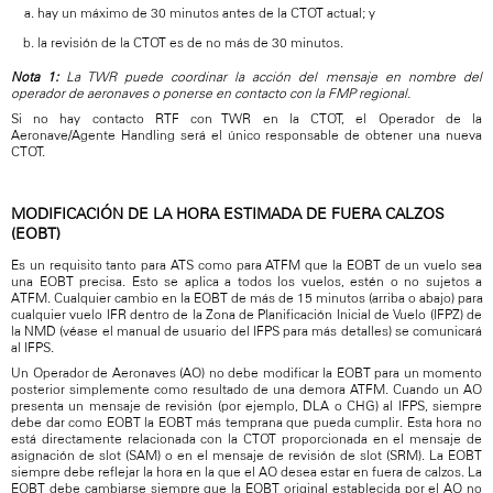
hay un máximo de 30 minutos antes de la CTOT actual; y
la revisión de la CTOT es de no más de 30 minutos.
Nota 1:
La TWR puede coordinar la acción del mensaje en nombre del
operador de aeronaves o ponerse en contacto con la FMP regional.
Si no hay contacto RTF con TWR en la CTOT, el Operador de la
Aeronave/Agente Handling será el único responsable de obtener una nueva
CTOT.
MODIFICACIÓN DE LA HORA ESTIMADA DE FUERA CALZOS
(EOBT)
Es un requisito tanto para ATS como para ATFM que la EOBT de un vuelo sea
una EOBT precisa. Esto se aplica a todos los vuelos, estén o no sujetos a
ATFM. Cualquier cambio en la EOBT de más de 15 minutos (arriba o abajo) para
cualquier vuelo IFR dentro de la Zona de Planificación Inicial de Vuelo (IFPZ) de
la NMD (véase el manual de usuario del IFPS para más detalles) se comunicará
al IFPS.
Un Operador de Aeronaves (AO) no debe modificar la EOBT para un momento
posterior simplemente como resultado de una demora ATFM. Cuando un AO
presenta un mensaje de revisión (por ejemplo, DLA o CHG) al IFPS, siempre
debe dar como EOBT la EOBT más temprana que pueda cumplir. Esta hora no
está directamente relacionada con la CTOT proporcionada en el mensaje de
asignación de slot (SAM) o en el mensaje de revisión de slot (SRM). La EOBT
siempre debe reflejar la hora en la que el AO desea estar en fuera de calzos. La
EOBT debe cambiarse siempre que la EOBT original establecida por el AO no