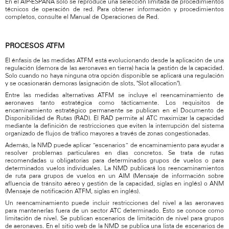
En el AIP-ESPAÑA solo se reproduce una selección limitada de procedimientos
técnicos de operación de red. Para obtener información y procedimientos
completos, consulte el Manual de Operaciones de Red.
PROCESOS ATFM
El énfasis de las medidas ATFM está evolucionando desde la aplicación de una
regulación (demora de las aeronaves en tierra) hacia la gestión de la capacidad.
Solo cuando no haya ninguna otra opción disponible se aplicará una regulación
y se ocasionarán demoras (asignación de slots, "Slot allocation").
Entre las medidas alternativas ATFM se incluye el reencaminamiento de
aeronaves tanto estratégica como tácticamente. Los requisitos de
encaminamiento estratégico permanente se publican en el Documento de
Disponibilidad de Rutas (RAD). El RAD permite al ATC maximizar la capacidad
mediante la definición de restricciones que eviten la interrupción del sistema
organizado de flujos de tráfico mayores a través de zonas congestionadas.
Además, la NMD puede aplicar “escenarios” de encaminamiento para ayudar a
resolver problemas particulares en días concretos. Se trata de rutas
recomendadas u obligatorias para determinados grupos de vuelos o para
determinados vuelos individuales. La NMD publicará los reencaminamientos
de ruta para grupos de vuelos en un AIM (Mensaje de información sobre
afluencia de tránsito aéreo y gestión de la capacidad, siglas en inglés) o ANM
(Mensaje de notificación ATFM, siglas en inglés).
Un reencaminamiento puede incluir restricciones del nivel a las aeronaves
para mantenerlas fuera de un sector ATC determinado. Esto se conoce como
limitación de nivel. Se publican escenarios de limitación de nivel para grupos
de aeronaves. En el sitio web de la NMD se publica una lista de escenarios de