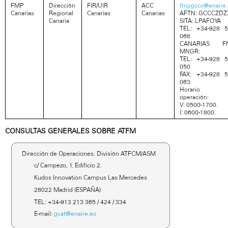
FMP
Dirección
FIR/UIR
ACC
fmpgccc@enaire.
Canarias
Regional
Canarias
Canarias
AFTN: GCCCZDZ
Canaria
SITA: LPAFOYA
TEL: +34-928 
068
CANARIAS F
MNGR:
TEL: +34-928 
050
FAX: +34-928 
063
Horario 
operación:
V: 0500-1700.
I: 0600-1800.
CONSULTAS GENERALES SOBRE ATFM
Dirección de Operaciones. División ATFCM/ASM
c/ Campezo, 1. Edificio 2.
Kudos Innovation Campus Las Mercedes
28022 Madrid (ESPAÑA)
TEL: +34-913 213 365 / 424 / 334
E-mail:
gcat@enaire.es