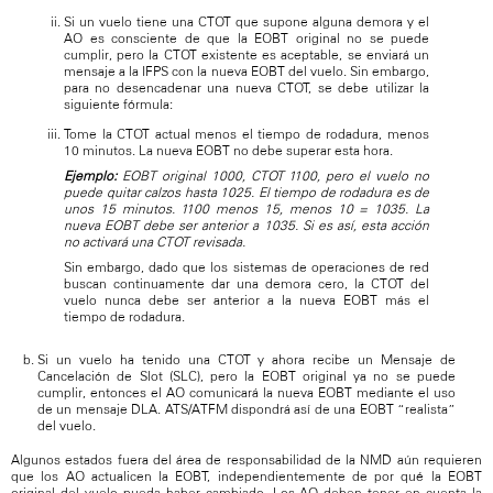
Si un vuelo tiene una CTOT que supone alguna demora y el
AO es consciente de que la EOBT original no se puede
cumplir, pero la CTOT existente es aceptable, se enviará un
mensaje a la IFPS con la nueva EOBT del vuelo. Sin embargo,
para no desencadenar una nueva CTOT, se debe utilizar la
siguiente fórmula:
Tome la CTOT actual menos el tiempo de rodadura, menos
10 minutos. La nueva EOBT no debe superar esta hora.
Ejemplo:
EOBT original 1000, CTOT 1100, pero el vuelo no
puede quitar calzos hasta 1025. El tiempo de rodadura es de
unos 15 minutos. 1100 menos 15, menos 10 = 1035. La
nueva EOBT debe ser anterior a 1035. Si es así, esta acción
no activará una CTOT revisada.
Sin embargo, dado que los sistemas de operaciones de red
buscan continuamente dar una demora cero, la CTOT del
vuelo nunca debe ser anterior a la nueva EOBT más el
tiempo de rodadura.
Si un vuelo ha tenido una CTOT y ahora recibe un Mensaje de
Cancelación de Slot (SLC), pero la EOBT original ya no se puede
cumplir, entonces el AO comunicará la nueva EOBT mediante el uso
de un mensaje DLA. ATS/ATFM dispondrá así de una EOBT “realista”
del vuelo.
Algunos estados fuera del área de responsabilidad de la NMD aún requieren
que los AO actualicen la EOBT, independientemente de por qué la EOBT
original del vuelo pueda haber cambiado. Los AO deben tener en cuenta la