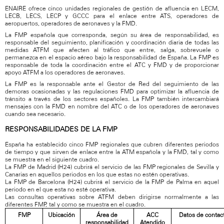
ENAIRE ofrece cinco unidades regionales de gestión de afluencia en LECM,
LECB, LECS, LECP y GCCC para el enlace entre ATS, operadores de
aeropuertos, operadores de aeronaves y la FMD.
La FMP española que corresponda, según su área de responsabilidad, es
responsable del seguimiento, planificación y coordinación diaria de todas las
medidas ATFM que afecten al tráfico que entre, salga, sobrevuele o
permanezca en el espacio aéreo bajo la responsabilidad de España. La FMP es
responsable de toda la coordinación entre el ATC y FMD y de proporcionar
apoyo ATFM a los operadores de aeronaves.
La FMP es la responsable ante el Gestor de Red del seguimiento de las
demoras ocasionadas y las regulaciones FMD para optimizar la afluencia de
tránsito a través de los sectores españoles. La FMP también intercambiará
mensajes con la FMD en nombre del ATC o de los operadores de aeronaves
cuando sea necesario.
RESPONSABILIDADES DE LA FMP
España ha establecido cinco FMP regionales que cubren diferentes periodos
de tiempo y que sirven de enlace entre la ATM española y la FMD, tal y como
se muestra en el siguiente cuadro.
La FMP de Madrid (H24) cubrirá el servicio de las FMP regionales de Sevilla y
Canarias en aquellos periodos en los que estas no estén operativas.
La FMP de Barcelona (H24) cubrirá el servicio de la FMP de Palma en aquel
periodo en el que esta no esté operativa.
Las consultas operativas sobre ATFM deben dirigirse normalmente a las
diferentes FMP, tal y como se muestra en el cuadro.
FMP
Ubicación
Área de
ACC
Datos de contac
responsabilidad
Atendido