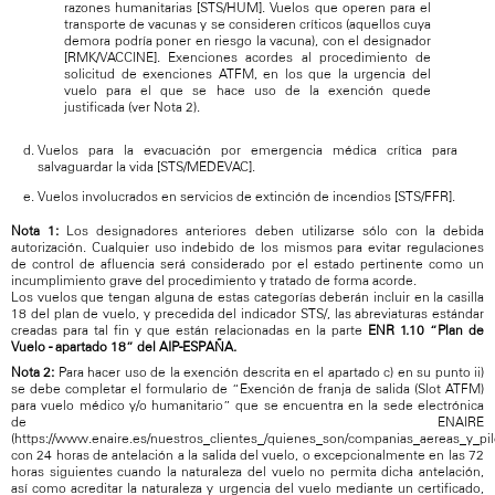
razones humanitarias [STS/HUM]. Vuelos que operen para el
transporte de vacunas y se consideren críticos (aquellos cuya
demora podría poner en riesgo la vacuna), con el designador
[RMK/VACCINE]. Exenciones acordes al procedimiento de
solicitud de exenciones ATFM, en los que la urgencia del
vuelo para el que se hace uso de la exención quede
justificada (ver Nota 2).
Vuelos para la evacuación por emergencia médica crítica para
salvaguardar la vida [STS/MEDEVAC].
Vuelos involucrados en servicios de extinción de incendios [STS/FFR].
Nota 1:
Los designadores anteriores deben utilizarse sólo con la debida
autorización. Cualquier uso indebido de los mismos para evitar regulaciones
de control de afluencia será considerado por el estado pertinente como un
incumplimiento grave del procedimiento y tratado de forma acorde.
Los vuelos que tengan alguna de estas categorías deberán incluir en la casilla
18 del plan de vuelo, y precedida del indicador STS/, las abreviaturas estándar
creadas para tal fin y que están relacionadas en la parte
ENR 1.10 “Plan de
Vuelo - apartado 18” del AIP-ESPAÑA.
Nota 2:
Para hacer uso de la exención descrita en el apartado c) en su punto ii)
se debe completar el formulario de “Exención de franja de salida (Slot ATFM)
para vuelo médico y/o humanitario” que se encuentra en la sede electrónica
de ENAIRE
(https://www.enaire.es/nuestros_clientes_/quienes_son/companias_aereas_y_pi
con 24 horas de antelación a la salida del vuelo, o excepcionalmente en las 72
horas siguientes cuando la naturaleza del vuelo no permita dicha antelación,
así como acreditar la naturaleza y urgencia del vuelo mediante un certificado,