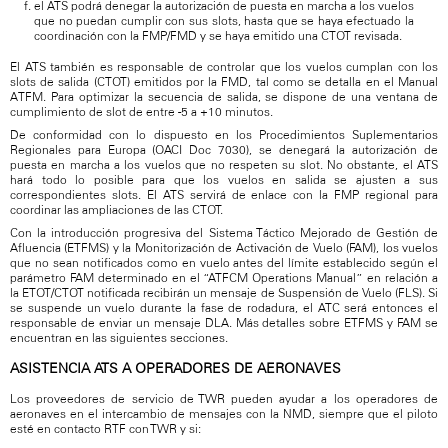
el ATS podrá denegar la autorización de puesta en marcha a los vuelos
que no puedan cumplir con sus slots, hasta que se haya efectuado la
coordinación con la FMP/FMD y se haya emitido una CTOT revisada.
El ATS también es responsable de controlar que los vuelos cumplan con los
slots de salida (CTOT) emitidos por la FMD, tal como se detalla en el Manual
ATFM. Para optimizar la secuencia de salida, se dispone de una ventana de
cumplimiento de slot de entre -5 a +10 minutos.
De conformidad con lo dispuesto en los Procedimientos Suplementarios
Regionales para Europa (OACI Doc 7030), se denegará la autorización de
puesta en marcha a los vuelos que no respeten su slot. No obstante, el ATS
hará todo lo posible para que los vuelos en salida se ajusten a sus
correspondientes slots. El ATS servirá de enlace con la FMP regional para
coordinar las ampliaciones de las CTOT.
Con la introducción progresiva del Sistema Táctico Mejorado de Gestión de
Afluencia (ETFMS) y la Monitorización de Activación de Vuelo (FAM), los vuelos
que no sean notificados como en vuelo antes del límite establecido según el
parámetro FAM determinado en el “ATFCM Operations Manual” en relación a
la ETOT/CTOT notificada recibirán un mensaje de Suspensión de Vuelo (FLS). Si
se suspende un vuelo durante la fase de rodadura, el ATC será entonces el
responsable de enviar un mensaje DLA. Más detalles sobre ETFMS y FAM se
encuentran en las siguientes secciones.
ASISTENCIA ATS A OPERADORES DE AERONAVES
Los proveedores de servicio de TWR pueden ayudar a los operadores de
aeronaves en el intercambio de mensajes con la NMD, siempre que el piloto
esté en contacto RTF con TWR y si: