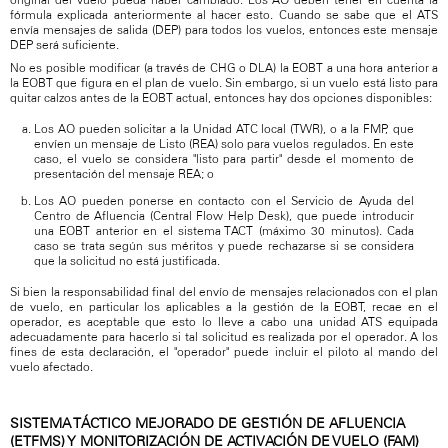
fórmula explicada anteriormente al hacer esto. Cuando se sabe que el ATS
envía mensajes de salida (DEP) para todos los vuelos, entonces este mensaje
DEP será suficiente.
No es posible modificar (a través de CHG o DLA) la EOBT a una hora anterior a
la EOBT que figura en el plan de vuelo. Sin embargo, si un vuelo está listo para
quitar calzos antes de la EOBT actual, entonces hay dos opciones disponibles:
Los AO pueden solicitar a la Unidad ATC local (TWR), o a la FMP, que
envíen un mensaje de Listo (REA) solo para vuelos regulados. En este
caso, el vuelo se considera "listo para partir" desde el momento de
presentación del mensaje REA; o
Los AO pueden ponerse en contacto con el Servicio de Ayuda del
Centro de Afluencia (Central Flow Help Desk), que puede introducir
una EOBT anterior en el sistema TACT (máximo 30 minutos). Cada
caso se trata según sus méritos y puede rechazarse si se considera
que la solicitud no está justificada.
Si bien la responsabilidad final del envío de mensajes relacionados con el plan
de vuelo, en particular los aplicables a la gestión de la EOBT, recae en el
operador, es aceptable que esto lo lleve a cabo una unidad ATS equipada
adecuadamente para hacerlo si tal solicitud es realizada por el operador. A los
fines de esta declaración, el "operador" puede incluir el piloto al mando del
vuelo afectado.
SISTEMA TÁCTICO MEJORADO DE GESTIÓN DE AFLUENCIA
(ETFMS) Y MONITORIZACIÓN DE ACTIVACIÓN DE VUELO (FAM)