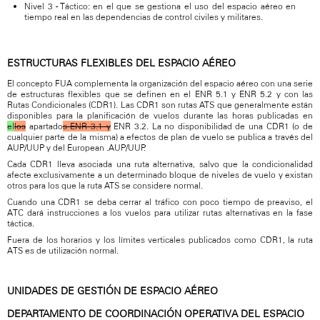
Nivel 3 - Táctico: en el que se gestiona el uso del espacio aéreo en
tiempo real en las dependencias de control civiles y militares.
ESTRUCTURAS FLEXIBLES DEL ESPACIO AÉREO
El concepto FUA complementa la organización del espacio aéreo con una serie
de estructuras flexibles que se definen en el ENR 5.1 y ENR 5.2 y con las
Rutas Condicionales (CDR1). Las CDR1 son rutas ATS que generalmente están
disponibles para la planificación de vuelos durante las horas publicadas en
el
los
apartado
s ENR 3.1 y
ENR 3.2. La no disponibilidad de una CDR1 (o de
cualquier parte de la misma) a efectos de plan de vuelo se publica a través del
AUP/UUP y del European .AUP/UUP.
Cada CDR1 lleva asociada una ruta alternativa, salvo que la condicionalidad
afecte exclusivamente a un determinado bloque de niveles de vuelo y existan
otros para los que la ruta ATS se considere normal.
Cuando una CDR1 se deba cerrar al tráfico con poco tiempo de preaviso, el
ATC dará instrucciones a los vuelos para utilizar rutas alternativas en la fase
táctica.
Fuera de los horarios y los límites verticales publicados como CDR1, la ruta
ATS es de utilización normal.
UNIDADES DE GESTIÓN DE ESPACIO AÉREO
DEPARTAMENTO DE COORDINACIÓN OPERATIVA DEL ESPACIO