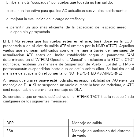
liberar slots “ocupados” por vuelos que todavía no han salido;
crear un incentivo para que los AO actualicen sus vuelos rápidamente;
mejorar la evaluación de la carga de tráfico; y
permitir un uso más eficiente de la capacidad del espacio aéreo
disponible y proyectada.
El ETFMS espera que los vuelos estén en el aire, basándose en la EOBT
presentada o en el slot de salida ATFM emitido por la NMD (CTOT). Aquellos
vuelos que no sean notificados como en el aire a través de mensajes de
actualización ATC antes del límite establecido según el parámetro FAM
determinado en el "ATFCM Operations Manual" en relación a la ETOT o CTOT
notificada, recibirán un mensaje de Suspensión de Vuelo (FLS) del ETFMS y
permanecerán suspendidos hasta que se actúe sobre ellos. Se incluirá en el
mensaje de suspensión el comentario ‘NOT REPORTED AS AIRBORNE’.
A menos que una aeronave esté rodando, es responsabilidad del AO enviar un
mensaje de DLA. Si se suspende un vuelo durante la fase de rodadura, el ATC
será responsable de enviar un mensaje de DLA.
Se considera que un vuelo está activo en el ETFMS (TACT) tras la recepción de
cualquiera de los siguientes mensajes:
DEP
Mensaje de salida
FSA
Mensaje de activación del sistema
de vuelo