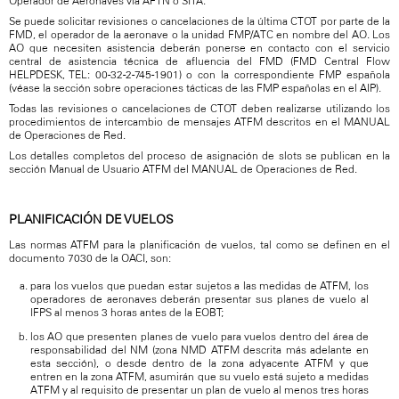
Operador de Aeronaves vía AFTN o SITA.
Se puede solicitar revisiones o cancelaciones de la última CTOT por parte de la
FMD, el operador de la aeronave o la unidad FMP/ATC en nombre del AO. Los
AO que necesiten asistencia deberán ponerse en contacto con el servicio
central de asistencia técnica de afluencia del FMD (FMD Central Flow
HELPDESK, TEL: 00-32-2-745-1901) o con la correspondiente FMP española
(véase la sección sobre operaciones tácticas de las FMP españolas en el AIP).
Todas las revisiones o cancelaciones de CTOT deben realizarse utilizando los
procedimientos de intercambio de mensajes ATFM descritos en el MANUAL
de Operaciones de Red.
Los detalles completos del proceso de asignación de slots se publican en la
sección Manual de Usuario ATFM del MANUAL de Operaciones de Red.
PLANIFICACIÓN DE VUELOS
Las normas ATFM para la planificación de vuelos, tal como se definen en el
documento 7030 de la OACI, son:
para los vuelos que puedan estar sujetos a las medidas de ATFM, los
operadores de aeronaves deberán presentar sus planes de vuelo al
IFPS al menos 3 horas antes de la EOBT;
los AO que presenten planes de vuelo para vuelos dentro del área de
responsabilidad del NM (zona NMD ATFM descrita más adelante en
esta sección), o desde dentro de la zona adyacente ATFM y que
entren en la zona ATFM, asumirán que su vuelo está sujeto a medidas
ATFM y al requisito de presentar un plan de vuelo al menos tres horas