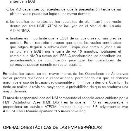
antes de la EOBT;
los AO deben ser conscientes de que la presentación tardía de un
plan de vuelo puede dar lugar a una mayor demora;
los detalles completos de los requisitos de planificación de vuelo
dentro del área NMD ATFM se incluyen en el Manual de Usuario
ATFM NMD;
también es importante que la EOBT de un vuelo sea lo más precisa
posible. Es un requisito europeo que todos los vuelos controlados
que salgan, lleguen o sobrevuelen Europa, que estén sujetos a un
cambio en la EOBT por encima de +/- 15 minutos, notifiquen el
cambio a la NMD a través del IFPS. A continuación, se describen los
procedimientos de modificación para que los operadores de
aeronaves puedan cumplir con este requisito.
En todos los casos, es del mayor interés de los Operadores de Aeronaves
iniciar prontas revisiones o cancelaciones, permitiendo así que el sistema
maximice el uso de la capacidad disponible y minimice la demora. Cuanto más
tarde se realice la revisión, mayor será la probabilidad de que se produzca una
mayor demora.
El Area de responsabilidad del NM comprende el espacio aéreo cubierto por la
FMP Distribution Area (FMP DIST) en la que el IFPS es responsable, y
proporciona un servicio ATFCM limitado a algunos FIR adyancentes (ver
ATFCM Users Manual, apartado "3.5 Areas covered").
OPERACIONES TÁCTICAS DE LAS FMP ESPAÑOLAS