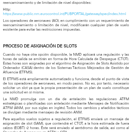
reencaminamiento y de limitación de nivel disponibles:
Http:
https://www.public.nm.eurocontrol.int/PUBPORTAL/gateway/spec/index.html
Los operadores de aeronaves (AO), en cumplimiento con un requerimiento de
reencaminamiento o limitación de nivel, modificarán cualquier plan de vuelo
existente para evitar las restricciones impuestas.
PROCESO DE ASIGNACIÓN DE SLOTS
Cuando no haya otra opción disponible, la NMD aplicará una regulación y las
horas de salida se emitirán en forma de Hora Calculada de Despegue (CTOT).
Estas horas son asignadas por el algoritmo de Asignación de Slots Asistido por
Ordenador (CASA) dentro de los Sistemas Tácticos Mejorados de Gestión de
Afluencia (ETFMS).
El ETFMS está ampliamente automatizado y funciona, desde el punto de vista
de los operadores de aeronaves, en modo pasivo. No es, por tanto, necesario
solicitar un slot ya que la propia presentación de un plan de vuelo constituye
una solicitud en sí misma.
La NMD promulga con un día de antelación las regulaciones ATFM
estratégicas o planificadas con antelación mediante Mensajes de Notificación
ATFM (ANM, por sus siglas en inglés). Todos los cambios y añadidos tácticos
se divulgan mediante mensajes de revisión ANM.
Para aquellos vuelos sujetos a regulación, el ETFMS enviará un mensaje de
asignación de slot (SAM), que contendrá el CTOT, a la hora estimada de fuera
calzos (EOBT) -2 horas. Éste será enviado al aeródromo de salida, así como al