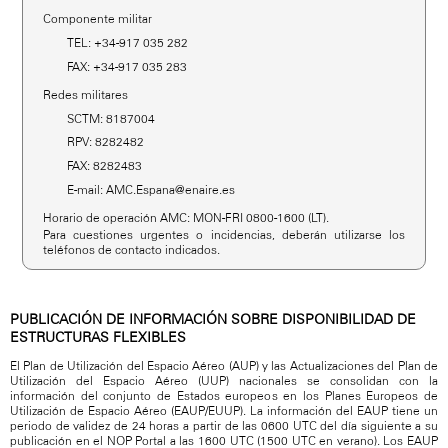
Componente militar
TEL: +34-917 035 282
FAX: +34-917 035 283
Redes militares
SCTM: 8187004
RPV: 8282482
FAX: 8282483
E-mail: AMC.Espana@enaire.es
Horario de operación AMC: MON-FRI 0800-1600 (LT).
Para cuestiones urgentes o incidencias, deberán utilizarse los
teléfonos de contacto indicados.
PUBLICACIÓN DE INFORMACIÓN SOBRE DISPONIBILIDAD DE
ESTRUCTURAS FLEXIBLES
El Plan de Utilización del Espacio Aéreo (AUP) y las Actualizaciones del Plan de
Utilización del Espacio Aéreo (UUP) nacionales se consolidan con la
información del conjunto de Estados europeos en los Planes Europeos de
Utilización de Espacio Aéreo (EAUP/EUUP). La información del EAUP tiene un
periodo de validez de 24 horas a partir de las 0600 UTC del día siguiente a su
publicación en el NOP Portal a las 1600 UTC (1500 UTC en verano). Los EAUP