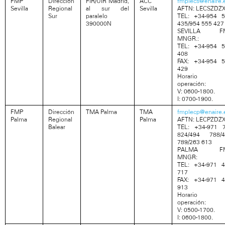
FMP
Dirección
FIR/UIR Madrid,
ACC
fmplecs@enaire.
Sevilla
Regional
al sur del
Sevilla
AFTN: LECSZDZ
Sur
paralelo
TEL: +34-954 
390000N
435/954 555 427
SEVILLA F
MNGR.:
TEL: +34-954 
408
FAX: +34-954 
429
Horario 
operación:
V: 0600-1800.
I: 0700-1900.
FMP
Dirección
TMA Palma
TMA
fmplecp@enaire.
Palma
Regional
Palma
AFTN: LECPZDZ
Balear
TEL: +34-971 
824/494 788/4
789/263 613
PALMA F
MNGR:
TEL: +34-971 
717
FAX: +34-971 
913
Horario 
operación:
V: 0500-1700.
I: 0600-1800.