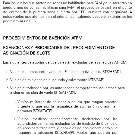
Para los vuelos que parten de zonas no habilitadas para FAM y que aterrizan en
aeródromos de zonas habilitadas para FAM, el proceso se basará en el punto
de entrada de la primera zona cubierta por CPR, cubierta con seguridad. A
estos vuelos que aterricen en el interior, aun saliendo desde el exterior, se les
podrá enviar un FLS.
PROCEDIMIENTOS DE EXENCIÓN ATFM
EXENCIONES Y PRIORIDADES DEL PROCEDIMIENTO DE
ASIGNACIÓN DE SLOTS
Las siguientes categorías de vuelos están excluidas de las medidas ATFCM:
Vuelos que transporten Jefes de Estado o equivalentes [STS/HEAD].
Vuelos en misiones de búsqueda y salvamento [STS/SAR].
Vuelos autorizados por las autoridades competentes del estado para
incluir en su plan de vuelo [STS/ATFMX].
Vuelos militares, de aduanas o policía que tengan carácter
urgente o que por la naturaleza de su misión no admitan
demoras [STS/STATE].
Vuelos médicos específicamente declarados por las
autoridades sanitarias, incluidos los de traslado de órganos o
equipos para trasplante y los vuelos de posicionamiento si lo
requiere la situación [STS/HOSP]. Vuelos que operen por