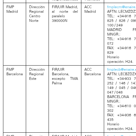
FMP
Dirección
FIR/UIR Madrid,
ACC
fmplecm@enaire
Madrid
Regional
al norte del
Madrid
AFTN: LECMZDZ
Centro
paralelo
TEL: +34-916 
Norte
390000N
825 / 826 / 09
100 / 249
MADRID F
MNGR.:
TEL: +34-916 
072
FAX: +34-916 
829
Horario 
operación: H24.
FMP
Dirección
FIR/UIR
ACC
fmplecb@enaire.
Barcelona
Regional
Barcelona,
Barcelona
AFTN: LECBZDZ
Este
excepto TMA
TEL: +34-933 
Palma
252 / 146 / 14
149 / 045 / 04
047 / 048
BARCELONA F
MNGR.:
TEL: +34-610 
302
FAX: +34-936 
435
Horario 
operación: H24.