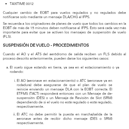
TAXITIME 0012
Cualquier cambio de EOBT para vuelos regulados y no regulados debe
notificarse solo mediante un mensaje DLA/CHG al IFPS.
Se recuerda a los originadores de planes de vuelo que todos los cambios en la
EOBT de más de 15 minutos deben notificarse al IFPS. Esto será cada vez más
importante para evitar que se activen los mensajes de suspensión de vuelo
(FLS).
SUSPENSIÓN DE VUELO - PROCEDIMIENTOS
Cuando el AO y el ATS del aeródromo de salida reciben un FLS debido al
proceso descrito anteriormente, pueden darse los siguientes casos:
El vuelo sigue estando en tierra, ya sea en el estacionamiento o ya
rodando:
El AO (aeronave en estacionamiento) o ATC (aeronave ya en
rodadura) debe asegurarse de que el plan de vuelo se
reinicie enviando un mensaje DLA con la EOBT correcta. El
ETFMS (TACT) responderá entonces con un Mensaje de de-
suspensión (DES) o un Mensaje de Revisión de Slot (SRM)
dependiendo de si el vuelo no está regulado o está regulado,
respectivamente.
El ATC no debe permitir la puesta en marcha/salida de la
aeronave antes de recibir dicho mensaje (DES o SRM)
respectivamente.