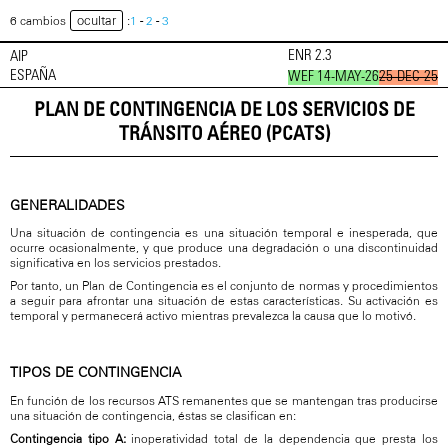
ocultar
6 cambios
:
1
-
2
-
3
ENR 2.3
AIP
ESPAÑA
WEF 14-MAY-26
25-DEC-25
PLAN DE CONTINGENCIA DE LOS SERVICIOS DE
TRÁNSITO AÉREO (PCATS)
GENERALIDADES
Una situación de contingencia es una situación temporal e inesperada, que
ocurre ocasionalmente, y que produce una degradación o una discontinuidad
significativa en los servicios prestados.
Por tanto, un Plan de Contingencia es el conjunto de normas y procedimientos
a seguir para afrontar una situación de estas características. Su activación es
temporal y permanecerá activo mientras prevalezca la causa que lo motivó.
TIPOS DE CONTINGENCIA
En función de los recursos ATS remanentes que se mantengan tras producirse
una situación de contingencia, éstas se clasifican en:
Contingencia tipo A:
inoperatividad total de la dependencia que presta los