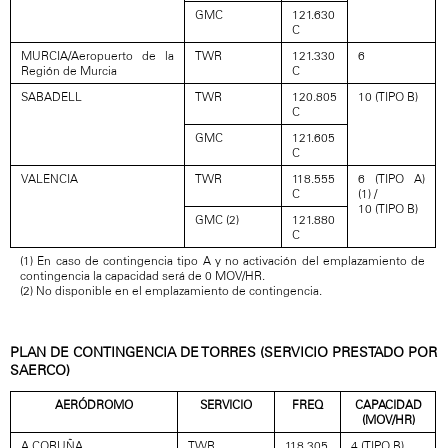
GMC
121.630
C
MURCIA/Aeropuerto de la
TWR
121.330
6
Región de Murcia
C
SABADELL
TWR
120.805
10 (TIPO B)
C
GMC
121.605
C
VALENCIA
TWR
118.555
6 (TIPO A)
C
(1) /
10 (TIPO B)
GMC (2)
121.880
C
(1) En caso de contingencia tipo A y no activación del emplazamiento de
contingencia la capacidad será de 0 MOV/HR.
(2) No disponible en el emplazamiento de contingencia.
PLAN DE CONTINGENCIA DE TORRES (SERVICIO PRESTADO POR
SAERCO)
AERÓDROMO
SERVICIO
FREQ
CAPACIDAD
(MOV/HR)
A CORUÑA
TWR
118.305
4 (TIPO B)