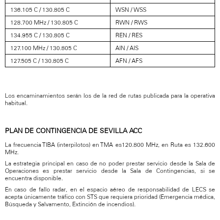
136.105 C / 130.805 C
WSN / WSS
128.700 MHz / 130.805 C
RWN / RWS
134.955 C / 130.805 C
REN / RES
127.100 MHz / 130.805 C
AIN / AIS
127.505 C / 130.805 C
AFN / AFS
Los encaminamientos serán los de la red de rutas publicada para la operativa
habitual.
PLAN DE CONTINGENCIA DE SEVILLA ACC
La frecuencia TIBA (interpilotos) en TMA es120.800 MHz, en Ruta es 132.600
MHz.
La estrategia principal en caso de no poder prestar servicio desde la Sala de
Operaciones es prestar servicio desde la Sala de Contingencias, si se
encuentra disponible.
En caso de fallo radar, en el espacio aéreo de responsabilidad de LECS se
acepta únicamente tráfico con STS que requiera prioridad (Emergencia médica,
Búsqueda y Salvamento, Extinción de incendios).