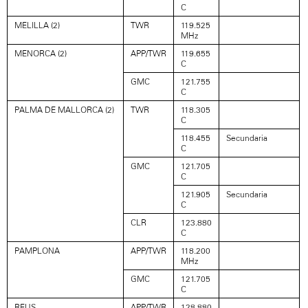
C
MELILLA (2)
TWR
119.525
MHz
MENORCA (2)
APP/TWR
119.655
C
GMC
121.755
C
PALMA DE MALLORCA (2)
TWR
118.305
C
118.455
Secundaria
C
GMC
121.705
C
121.905
Secundaria
C
CLR
123.880
C
PAMPLONA
APP/TWR
118.200
MHz
GMC
121.705
C
REUS
APP/TWR
128.880