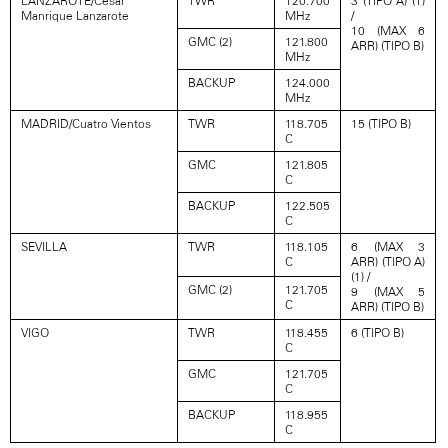
LANZAROTE/César
TWR
120.700
3 (TIPO A) (1)
Manrique Lanzarote
MHz
/
10 (MAX 6
GMC (2)
121.800
ARR) (TIPO B)
MHz
BACKUP
124.000
MHz
MADRID/Cuatro Vientos
TWR
118.705
15 (TIPO B)
C
GMC
121.805
C
BACKUP
122.505
C
SEVILLA
TWR
118.105
6 (MAX 3
C
ARR) (TIPO A)
(1) /
GMC (2)
121.705
9 (MAX 5
C
ARR) (TIPO B)
VIGO
TWR
118.455
6 (TIPO B)
C
GMC
121.705
C
BACKUP
118.955
C