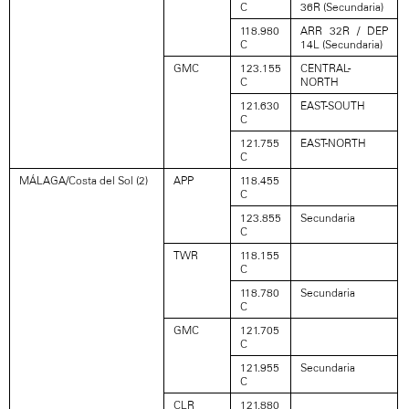
C
36R (Secundaria)
118.980
ARR 32R / DEP
C
14L (Secundaria)
GMC
123.155
CENTRAL-
C
NORTH
121.630
EAST-SOUTH
C
121.755
EAST-NORTH
C
MÁLAGA/Costa del Sol (2)
APP
118.455
C
123.855
Secundaria
C
TWR
118.155
C
118.780
Secundaria
C
GMC
121.705
C
121.955
Secundaria
C
CLR
121.880