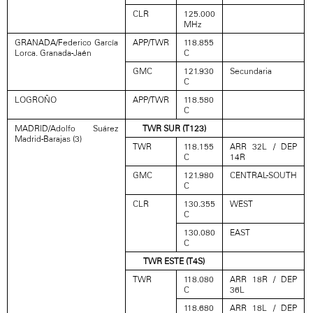
CLR
125.000
MHz
GRANADA/Federico García
APP/TWR
118.855
Lorca. Granada-Jaén
C
GMC
121.930
Secundaria
C
LOGROÑO
APP/TWR
118.580
C
MADRID/Adolfo Suárez
TWR SUR (T123)
Madrid-Barajas (3)
TWR
118.155
ARR 32L / DEP
C
14R
GMC
121.980
CENTRAL-SOUTH
C
CLR
130.355
WEST
C
130.080
EAST
C
TWR ESTE (T4S)
TWR
118.080
ARR 18R / DEP
C
36L
118.680
ARR 18L / DEP