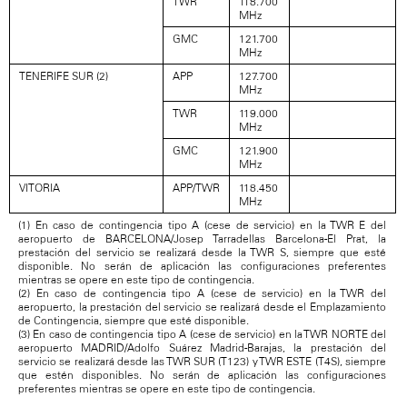
TWR
118.700
MHz
GMC
121.700
MHz
TENERIFE SUR (2)
APP
127.700
MHz
TWR
119.000
MHz
GMC
121.900
MHz
VITORIA
APP/TWR
118.450
MHz
(1) En caso de contingencia tipo A (cese de servicio) en la TWR E del
aeropuerto de BARCELONA/Josep Tarradellas Barcelona-El Prat, la
prestación del servicio se realizará desde la TWR S, siempre que esté
disponible. No serán de aplicación las configuraciones preferentes
mientras se opere en este tipo de contingencia.
(2) En caso de contingencia tipo A (cese de servicio) en la TWR del
aeropuerto, la prestación del servicio se realizará desde el Emplazamiento
de Contingencia, siempre que esté disponible.
(3) En caso de contingencia tipo A (cese de servicio) en la TWR NORTE del
aeropuerto MADRID/Adolfo Suárez Madrid-Barajas, la prestación del
servicio se realizará desde las TWR SUR (T123) y TWR ESTE (T4S), siempre
que estén disponibles. No serán de aplicación las configuraciones
preferentes mientras se opere en este tipo de contingencia.