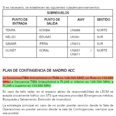
Si es necesario, se establecen las siguientes rutas/encaminamientos:
SOBREVUELOS
PUNTO DE
PUNTO DE
AWY
SENTIDO
ENTRADA
SALIDA
TENPA
KONBA
UN866
NORTE
NELSO
EDUMO
UN741
SUR
SAMAR
IPERA
UN873
SUR
GUNET
KORAL
UN857 /
NORTE
UN871
PLAN DE CONTINGENCIA DE MADRID ACC
La frecuencia TIBA (interpilotos) en TMA es 128.700 MHZ, en Ruta es 133.850
MHz.
La frecuencia TIBA (interpilotos) a FL245 o inferior es 128.700 MHz, a
FL245 o superior es 133.850 MHz.
En caso de fallo radar, en el espacio aéreo de responsabilidad de LECM se
acepta únicamente tráfico con STS que requiera prioridad (Emergencia médica,
Búsqueda y Salvamento, Extinción de incendios).
La estrategia principal en caso de no poder prestar servicio desde la Sala de
Operaciones es prestar servicio desde la sala de Contingencias, siempre que
sea posible.