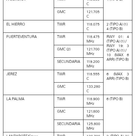
C
GMC
121.705
C
EL HIERRO
TWR
118.075
2 (TIPO A) (1)
C
4 (TIPO B)
FUERTEVENTURA
TWR
118.475
RWY 01: 4
MHz
(TIPO A) (1) /
RWY 19: 3
GMC (2)
121.700
(TIPO A) (1) /
MHz
10 (MAX 6
ARR) (TIPO B)
SECUNDARIA
119.200
MHz
JEREZ
TWR
118.555
6 (MAX 3
C
ARR) (TIPO B)
GMC
133.280
C
LA PALMA
TWR
118.900
6 (TIPO B)
MHz
GMC
121.800
MHz
SECUNDARIA
125.800
MHz