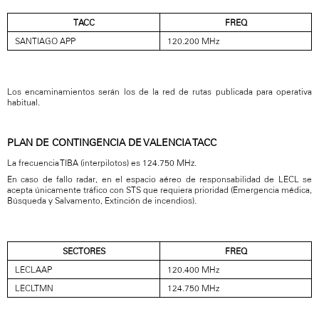
TACC
FREQ
SANTIAGO APP
120.200 MHz
Los encaminamientos serán los de la red de rutas publicada para operativa
habitual.
PLAN DE CONTINGENCIA DE VALENCIA TACC
La frecuencia TIBA (interpilotos) es 124.750 MHz.
En caso de fallo radar, en el espacio aéreo de responsabilidad de LECL se
acepta únicamente tráfico con STS que requiera prioridad (Emergencia médica,
Búsqueda y Salvamento, Extinción de incendios).
SECTORES
FREQ
LECLAAP
120.400 MHz
LECLTMN
124.750 MHz