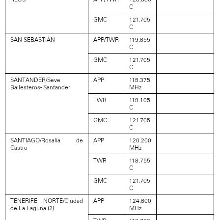
C
GMC
121.705
C
SAN SEBASTIÁN
APP/TWR
119.855
C
GMC
121.705
C
SANTANDER/Seve
APP
118.375
Ballesteros- Santander
MHz
TWR
118.105
C
GMC
121.705
C
SANTIAGO/Rosalía de
APP
120.200
Castro
MHz
TWR
118.755
C
GMC
121.705
C
TENERIFE NORTE/Ciudad
APP
124.800
de La Laguna (2)
MHz