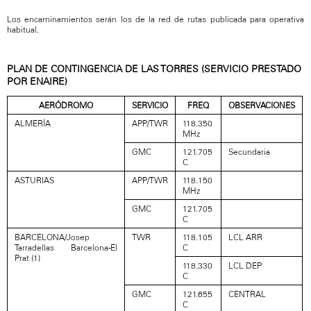
Los encaminamientos serán los de la red de rutas publicada para operativa
habitual.
PLAN DE CONTINGENCIA DE LAS TORRES (SERVICIO PRESTADO
POR ENAIRE)
AERÓDROMO
SERVICIO
FREQ
OBSERVACIONES
ALMERÍA
APP/TWR
118.350
MHz
GMC
121.705
Secundaria
C
ASTURIAS
APP/TWR
118.150
MHz
GMC
121.705
C
BARCELONA/Josep
TWR
118.105
LCL ARR
Tarradellas Barcelona-El
C
Prat (1)
118.330
LCL DEP
C
GMC
121.655
CENTRAL
C