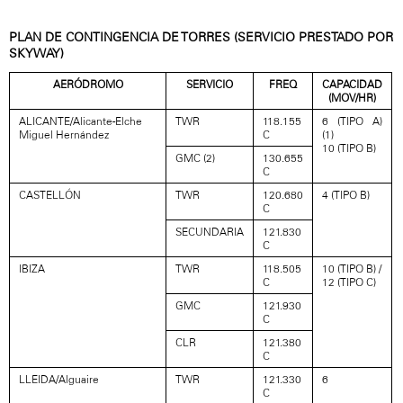
PLAN DE CONTINGENCIA DE TORRES (SERVICIO PRESTADO POR
SKYWAY)
AERÓDROMO
SERVICIO
FREQ
CAPACIDAD
(MOV/HR)
ALICANTE/Alicante-Elche
TWR
118.155
6 (TIPO A)
Miguel Hernández
C
(1)
10 (TIPO B)
GMC (2)
130.655
C
CASTELLÓN
TWR
120.680
4 (TIPO B)
C
SECUNDARIA
121.830
C
IBIZA
TWR
118.505
10 (TIPO B) /
C
12 (TIPO C)
GMC
121.930
C
CLR
121.380
C
LLEIDA/Alguaire
TWR
121.330
6
C