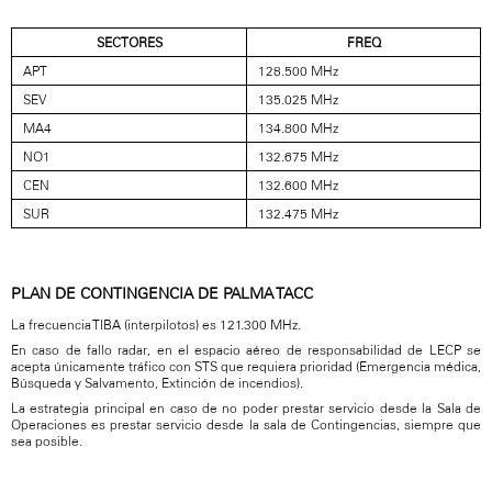
SECTORES
FREQ
APT
128.500 MHz
SEV
135.025 MHz
MA4
134.800 MHz
NO1
132.675 MHz
CEN
132.600 MHz
SUR
132.475 MHz
PLAN DE CONTINGENCIA DE PALMA TACC
La frecuencia TIBA (interpilotos) es 121.300 MHz.
En caso de fallo radar, en el espacio aéreo de responsabilidad de LECP se
acepta únicamente tráfico con STS que requiera prioridad (Emergencia médica,
Búsqueda y Salvamento, Extinción de incendios).
La estrategia principal en caso de no poder prestar servicio desde la Sala de
Operaciones es prestar servicio desde la sala de Contingencias, siempre que
sea posible.