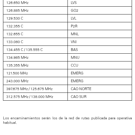
126.650 MHz
LVS
126.885 MHz
GO2
129.530 C
LVL
132.355 C
P2R
132.655 C
MNL
133.080 C
VNI
134.455 C / 135.555 C
BAS
134.985 MHz
MNU
135.355 MHz
CCU
121.500 MHz
EMERG
243.000 MHz
EMERG
397.675 MHz / 125.675 MHz
CAO NORTE
312.575 MHz / 138.000 MHz
CAO SUR
Los encaminamientos serán los de la red de rutas publicada para operativa
habitual.