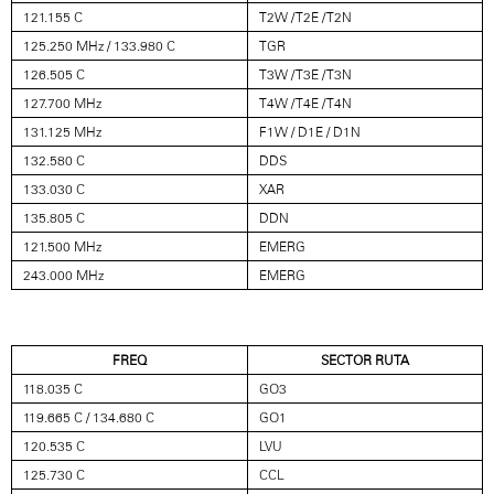
121.155 C
T2W / T2E / T2N
125.250 MHz / 133.980 C
TGR
126.505 C
T3W / T3E / T3N
127.700 MHz
T4W / T4E / T4N
131.125 MHz
F1W / D1E / D1N
132.580 C
DDS
133.030 C
XAR
135.805 C
DDN
121.500 MHz
EMERG
243.000 MHz
EMERG
FREQ
SECTOR RUTA
118.035 C
GO3
119.665 C / 134.680 C
GO1
120.535 C
LVU
125.730 C
CCL