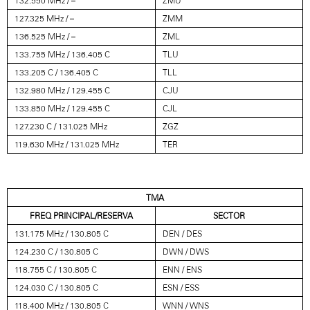
132.550 MHz / –
ZMU
127.325 MHz / –
ZMM
136.525 MHz / –
ZML
133.755 MHz / 136.405 C
TLU
133.205 C / 136.405 C
TLL
132.980 MHz / 129.455 C
CJU
133.850 MHz / 129.455 C
CJL
127.230 C / 131.025 MHz
ZGZ
119.630 MHz / 131.025 MHz
TER
TMA
FREQ PRINCIPAL/RESERVA
SECTOR
131.175 MHz / 130.805 C
DEN / DES
124.230 C / 130.805 C
DWN / DWS
118.755 C / 130.805 C
ENN / ENS
124.030 C / 130.805 C
ESN / ESS
118.400 MHz / 130.805 C
WNN / WNS