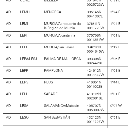
AD
GEML
MELILLA
351647N
0º39'E
0025723W
AD
LEMH
MENORCA
395145N
2º24'E
0041307E
AD
LEMI
MURCIA/Aeropuerto de
374811N
1º04’E
la Región de Murcia
0010729W
AD
LERI
MURCIA/Alcantarilla
375708N
1º01’E
0011351W
AD
LELC
MURCIA/San Javier
374630N
1º12'E
0004845W
AD
LEPA/LESJ
PALMA DE MALLORCA
393306N
2º06’E
0024420E
AD
LEPP
PAMPLONA
424612N
1º01’E
0013847W
AD
LERS
REUS
410851N
1º44'E
0011002E
AD
LELL
SABADELL
413115N
2º01’E
0020618E
AD
LESA
SALAMANCA/Matacán
405707N
0º07’W
0053007W
AD
LESO
SAN SEBASTIÁN
432123N
0º51'E
0014726W