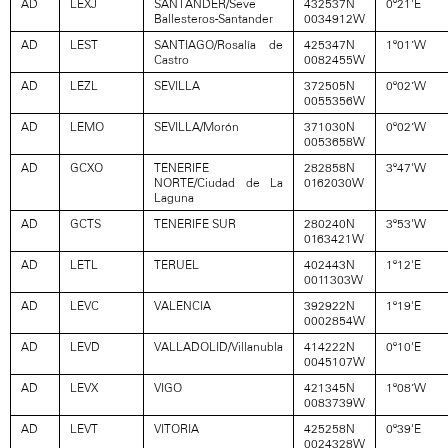
AD
LEXJ
SANTANDER/Seve
432537N
0º21'E
Ballesteros-Santander
0034912W
AD
LEST
SANTIAGO/Rosalía de
425347N
1º01’W
Castro
0082455W
AD
LEZL
SEVILLA
372505N
0º02’W
0055356W
AD
LEMO
SEVILLA/Morón
371030N
0º02’W
0053658W
AD
GCXO
TENERIFE
282858N
3º47'W
NORTE/Ciudad de La
0162030W
Laguna
AD
GCTS
TENERIFE SUR
280240N
3º53'W
0163421W
AD
LETL
TERUEL
402443N
1º12'E
0011303W
AD
LEVC
VALENCIA
392922N
1º19'E
0002854W
AD
LEVD
VALLADOLID/Villanubla
414222N
0º10'E
0045107W
AD
LEVX
VIGO
421345N
1º08’W
0083739W
AD
LEVT
VITORIA
425258N
0º39'E
0024328W