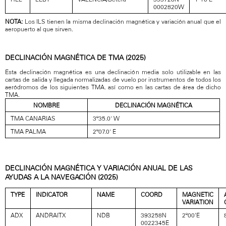
0002820W
NOTA:
Los ILS tienen la misma declinación magnética y variación anual que el
aeropuerto al que sirven.
DECLINACIÓN MAGNÉTICA DE TMA (2025)
Esta declinación magnética es una declinación media solo utilizable en las
cartas de salida y llegada normalizadas de vuelo por instrumentos de todos los
aeródromos de los siguientes TMA. así como en las cartas de área de dicho
TMA.
NOMBRE
DECLINACIÓN MAGNÉTICA
TMA CANARIAS
3º35.0’ W
TMA PALMA
2º07.0’ E
DECLINACIÓN MAGNÉTICA Y VARIACIÓN ANUAL DE LAS
AYUDAS A LA NAVEGACIÓN (2025)
TYPE
INDICATOR
NAME
COORD
MAGNETIC
VARIATION
ADX
ANDRAITX
NDB
393258N
2º00'E
0022345E