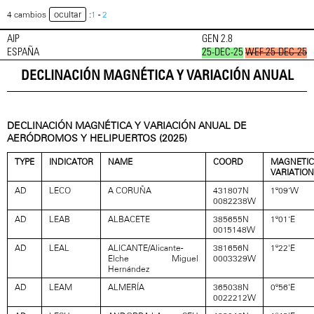
ocultar
4 cambios
:
1
-
2
AIP
GEN 2.8
ESPAÑA
25-DEC-25
WEF 25-DEC-25
DECLINACIÓN MAGNÉTICA Y VARIACIÓN ANUAL
DECLINACIÓN MAGNÉTICA Y VARIACIÓN ANUAL DE
AERÓDROMOS Y HELIPUERTOS (2025)
TYPE
INDICATOR
NAME
COORD
MAGNETIC
VARIATION
AD
LECO
A CORUÑA
431807N
1º09’W
0082238W
AD
LEAB
ALBACETE
385655N
1º01’E
0015148W
AD
LEAL
ALICANTE/Alicante-
381656N
1º22'E
Elche Miguel
0003329W
Hernández
AD
LEAM
ALMERÍA
365038N
0º56'E
0022212W