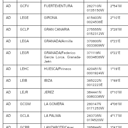
AD
GCFV
FUERTEVENTURA
282710N
2º54'W
0135150W
AD
LEGE
GIRONA
415403N
2º10'E
0024538E
AD
GCLP
GRAN CANARIA
275555N
3º28'W
0152312W
AD
LEGA
GRANADA/Armilla
370800N
0º23'E
0033809W
AD
LEGR
GRANADA/Federico
371119N
0º22'E
García Lorca. Granada-
0034638W
Jaén
AD
LEHC
HUESCA/Pirineos
420451N
1º19'E
0001924W
AD
LEIB
IBIZA
385222N
1º49'E
0012223E
AD
LEJR
JEREZ
364441N
0º10'W
0060336W
AD
GCGM
LA GOMERA
280147N
4º08’W
0171253W
AD
GCLA
LA PALMA
283735N
4º17'W
0174520W
AD
GCRR
LANZAROTE/César
285644N
2º47'W