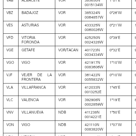
VAB
ALBACETE
VOR
385650N
1º01’E
0015134W
VBZ
BADAJOZ
VOR
385324N
0º26'W
0064857W
VES
ASTURIAS
VOR
433325N
0º21'W
0060026W
VFD
VITORIA
VOR
425250N
0º39'E
FORONDA
0024328W
VGE
GETAFE
VOR/TACAN
401723N
0º32'E
0034334W
VGO
VIGO
VOR
421917N
1º10'W
0083606W
VJF
VEJER DE LA
VOR
361422N
0º10'W
FRONTERA
0055832W
VLA
VILLAFRANCA
VOR
412033N
1º45'E
0013252E
VLC
VALENCIA
VOR
392908N
1º19'E
0002859W
VNV
VILLANUEVA
NDB
411238N
1º50'E
0014221E
VON
VIGO
NDB
421110N
1º07'W
0083820W