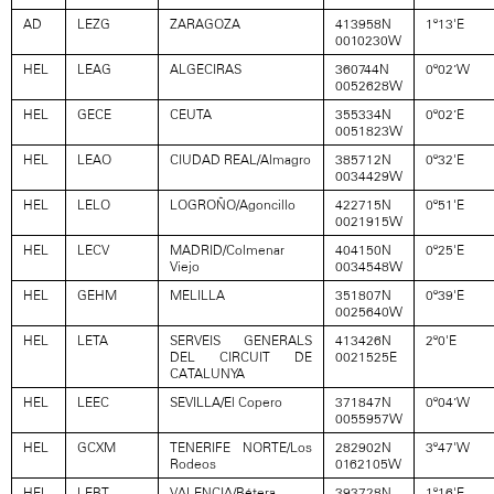
AD
LEZG
ZARAGOZA
413958N
1º13'E
0010230W
HEL
LEAG
ALGECIRAS
360744N
0º02’W
0052628W
HEL
GECE
CEUTA
355334N
0º02’E
0051823W
HEL
LEAO
CIUDAD REAL/Almagro
385712N
0º32'E
0034429W
HEL
LELO
LOGROÑO/Agoncillo
422715N
0º51'E
0021915W
HEL
LECV
MADRID/Colmenar
404150N
0º25'E
Viejo
0034548W
HEL
GEHM
MELILLA
351807N
0º39'E
0025640W
HEL
LETA
SERVEIS GENERALS
413426N
2º0'E
DEL CIRCUIT DE
0021525E
CATALUNYA
HEL
LEEC
SEVILLA/El Copero
371847N
0º04’W
0055957W
HEL
GCXM
TENERIFE NORTE/Los
282902N
3º47'W
Rodeos
0162105W
HEL
LEBT
VALENCIA/Bétera
393728N
1º16'E