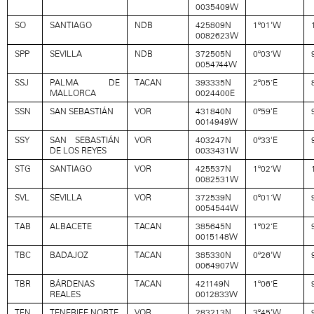
0035409W
SO
SANTIAGO
NDB
425809N
1º01'W
0082623W
SPP
SEVILLA
NDB
372505N
0º03’W
0054744W
SSJ
PALMA DE
TACAN
393335N
2º05’E
MALLORCA
0024400E
SSN
SAN SEBASTIÁN
VOR
431840N
0º59'E
0014949W
SSY
SAN SEBASTIÁN
VOR
403247N
0º33'E
DE LOS REYES
0033431W
STG
SANTIAGO
VOR
425537N
1º02’W
0082531W
SVL
SEVILLA
VOR
372539N
0º01’W
0054544W
TAB
ALBACETE
TACAN
385645N
1º02’E
0015148W
TBC
BADAJOZ
TACAN
385330N
0º26'W
0064907W
TBR
BÁRDENAS
TACAN
421149N
1º06’E
REALES
0012833W
TFN
TENERIFE NORTE
VOR
283213N
3º45'W