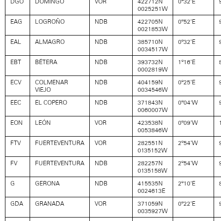
DGO
DOMINGO
VOR
422712N
0º32'E
0025251W
EAG
LOGROÑO
NDB
422705N
0º52'E
0021853W
EAL
ALMAGRO
NDB
385710N
0º32'E
0034517W
EBT
BÉTERA
NDB
393732N
1º16'E
0002819W
ECV
COLMENAR
NDB
404159N
0º25'E
VIEJO
0034546W
EEC
EL COPERO
NDB
371843N
0º04’W
0060007W
EON
LEÓN
VOR
423538N
0º09'W
0053846W
FTV
FUERTEVENTURA
VOR
282551N
2º54'W
0135152W
FV
FUERTEVENTURA
NDB
282257N
2º54'W
0135158W
G
GERONA
NDB
415535N
2º10'E
0024613E
GDA
GRANADA
VOR
371059N
0º22'E
0035927W