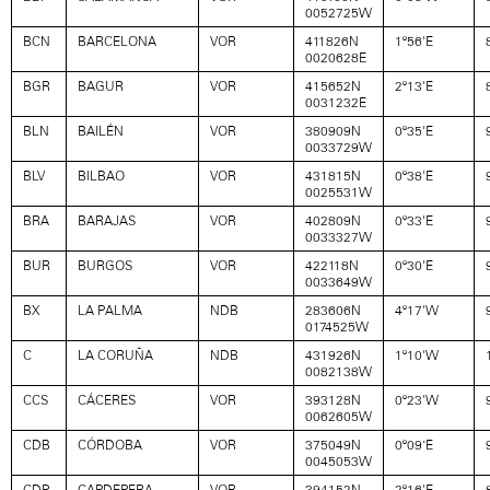
0052725W
BCN
BARCELONA
VOR
411826N
1º56'E
0020628E
BGR
BAGUR
VOR
415652N
2º13'E
0031232E
BLN
BAILÉN
VOR
380909N
0º35'E
0033729W
BLV
BILBAO
VOR
431815N
0º38'E
0025531W
BRA
BARAJAS
VOR
402809N
0º33'E
0033327W
BUR
BURGOS
VOR
422118N
0º30'E
0033649W
BX
LA PALMA
NDB
283606N
4º17'W
0174525W
C
LA CORUÑA
NDB
431926N
1º10'W
0082138W
CCS
CÁCERES
VOR
393128N
0º23'W
0062605W
CDB
CÓRDOBA
VOR
375049N
0º09’E
0045053W
CDP
CAPDEPERA
VOR
394152N
2º16'E