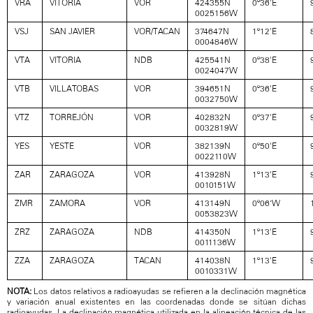
VRA
VITORIA
VOR
424355N
0º36'E
0025156W
VSJ
SAN JAVIER
VOR/TACAN
374647N
1º12'E
0004846W
VTA
VITORIA
NDB
425541N
0º38'E
0024047W
VTB
VILLATOBAS
VOR
394651N
0º36'E
0032750W
VTZ
TORREJÓN
VOR
402832N
0º37'E
0032819W
YES
YESTE
VOR
382139N
0º50'E
0022110W
ZAR
ZARAGOZA
VOR
413928N
1º13'E
0010151W
ZMR
ZAMORA
VOR
413149N
0º06’W
0053823W
ZRZ
ZARAGOZA
NDB
414350N
1º13'E
0011136W
ZZA
ZARAGOZA
TACAN
414038N
1º13'E
0010331W
NOTA:
Los datos relativos a radioayudas se refieren a la declinación magnética
y variación anual existentes en las coordenadas donde se sitúan dichas
radioayudas. La declinación magnética utilizada en la alineación técnica de las