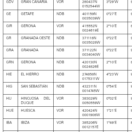
GDV
GRAN CANARIA
VOR
280437N
3º29'W
0152544W
GE
GETAFE
NDB
401159N
0º27'E
0035039W
GIR
GERONA
VOR
415552N
2º10'E
0024619E
GR
GRANADA OESTE
NDB
371118N
0º22'E
0035028W
GRA
GRANADA
NDB
371122N
0º22'E
0034040W
GRN
GERONA
NDB
420130N
2º10'E
0024826E
HIE
EL HIERRO
NDB
274858N
4º23'W
0175311W
HIG
SAN SEBASTIÁN
NDB
432311N
0º54'E
0014745W
HIJ
HINOJOSA DEL
VOR
383029N
0º02’E
DUQUE
0050559W
HUE
HUESCA
VOR
420424N
1º21'E
0001908W
IBA
IBIZA
VOR
385206N
1º49'E
0012157E