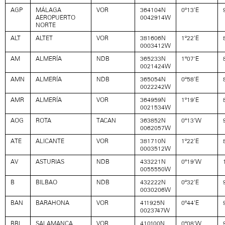
AGP
MÁLAGA
VOR
364104N
0º13'E
AEROPUERTO
0042914W
NORTE
ALT
ALTET
VOR
381606N
1º22'E
0003412W
AM
ALMERÍA
NDB
365233N
1º07’E
0021424W
AMN
ALMERÍA
NDB
365054N
0º58'E
0022242W
AMR
ALMERÍA
VOR
364959N
1º19'E
0021534W
AOG
ROTA
TACAN
363852N
0º13'W
0062057W
ATE
ALICANTE
VOR
381710N
1º22'E
0003512W
AV
ASTURIAS
NDB
433221N
0º19'W
0055550W
B
BILBAO
NDB
432222N
0º32'E
0030206W
BAN
BARAHONA
VOR
411925N
0º44'E
0023747W
BBI
SALAMANCA
VOR
410100N
0º08’W