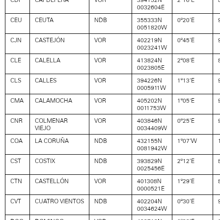
0032604E
CEU
CEUTA
NDB
355333N
0º20'E
0051820W
CJN
CASTEJÓN
VOR
402219N
0º45'E
0023241W
CLE
CALELLA
VOR
413824N
2º08’E
0023805E
CLS
CALLES
VOR
394226N
1º13'E
0005911W
CMA
CALAMOCHA
VOR
405202N
1º05’E
0011753W
CNR
COLMENAR
VOR
403846N
0º25'E
VIEJO
0034409W
COA
LA CORUÑA
NDB
432155N
1º07'W
0081942W
CST
COSTIX
NDB
393829N
2º12'E
0025456E
CTN
CASTELLÓN
VOR
401308N
1º29'E
0000521E
CVT
CUATRO VIENTOS
NDB
402204N
0º30'E
0034624W