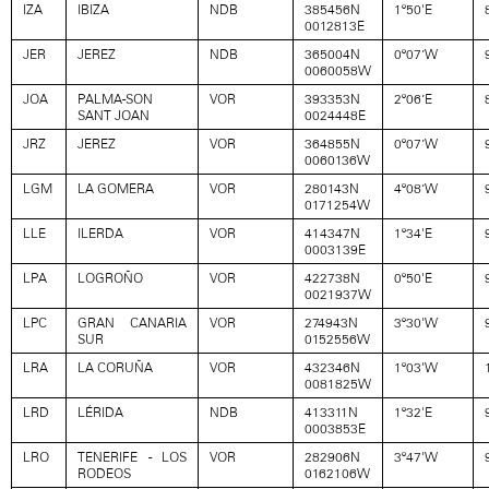
IZA
IBIZA
NDB
385456N
1º50'E
0012813E
JER
JEREZ
NDB
365004N
0º07’W
0060058W
JOA
PALMA-SON
VOR
393353N
2º06’E
SANT JOAN
0024448E
JRZ
JEREZ
VOR
364855N
0º07’W
0060136W
LGM
LA GOMERA
VOR
280143N
4º08’W
0171254W
LLE
ILERDA
VOR
414347N
1º34'E
0003139E
LPA
LOGROÑO
VOR
422738N
0º50'E
0021937W
LPC
GRAN CANARIA
VOR
274943N
3º30'W
SUR
0152556W
LRA
LA CORUÑA
VOR
432346N
1º03'W
0081825W
LRD
LÉRIDA
NDB
413311N
1º32'E
0003853E
LRO
TENERIFE - LOS
VOR
282906N
3º47'W
RODEOS
0162106W