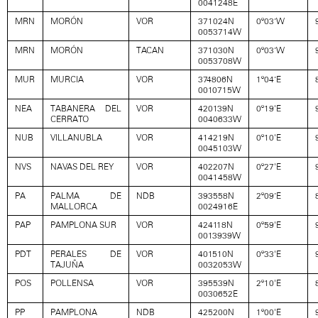
0041248E
MRN
MORÓN
VOR
371024N
0º03’W
0053714W
MRN
MORÓN
TACAN
371030N
0º03’W
0053708W
MUR
MURCIA
VOR
374806N
1º04’E
0010715W
NEA
TABANERA DEL
VOR
420139N
0º19'E
CERRATO
0040633W
NUB
VILLANUBLA
VOR
414219N
0º10'E
0045103W
NVS
NAVAS DEL REY
VOR
402207N
0º27'E
0041458W
PA
PALMA DE
NDB
393558N
2º09’E
MALLORCA
0024916E
PAP
PAMPLONA SUR
VOR
424118N
0º59'E
0013939W
PDT
PERALES DE
VOR
401510N
0º33'E
TAJUÑA
0032053W
POS
POLLENSA
VOR
395539N
2º10'E
0030652E
PP
PAMPLONA
NDB
425200N
1º00'E