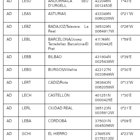
AD
LESU
ANDORRA-LA SEU
422046N
1º43'E
D'URGELL
0012453E
AD
LEAS
ASTURIAS
433349N
0º21'W
0060205W
AD
LEBZ
BADAJOZ/Talavera La
385329N
0º26'W
Real
0064917W
AD
LEBL
BARCELONA/Josep
411749N
1º59'E
Tarradellas Barcelona-El
0020442E
Prat
AD
LEBB
BILBAO
431804N
0º39'E
0025438W
AD
LEBG
BURGOS/Villafría
422127N
0º30'E
0033649W
AD
LERT
CÁDIZ/Rota
363843N
0º13'W
0062058W
AD
LECH
CASTELLÓN
401251N
1º30'E
0000425E
AD
LERL
CIUDAD REAL
385123N
0º21'E
0035812W
AD
LEBA
CÓRDOBA
375031N
0º09’E
0045056W
AD
GCHI
EL HIERRO
274853N
4º23'W
0175313W