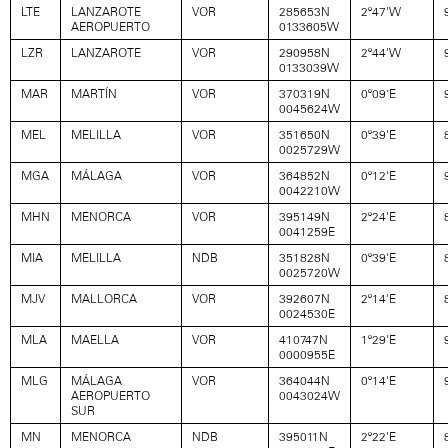
LTE
LANZAROTE
VOR
285653N
2º47'W
AEROPUERTO
0133605W
LZR
LANZAROTE
VOR
290958N
2º44'W
0133039W
MAR
MARTÍN
VOR
370319N
0º09’E
0045624W
MEL
MELILLA
VOR
351650N
0º39'E
0025729W
MGA
MÁLAGA
VOR
364852N
0º12'E
0042210W
MHN
MENORCA
VOR
395149N
2º24'E
0041259E
MIA
MELILLA
NDB
351828N
0º39'E
0025720W
MJV
MALLORCA
VOR
392607N
2º14'E
0024530E
MLA
MAELLA
VOR
410747N
1º29'E
0000955E
MLG
MÁLAGA
VOR
364044N
0º14'E
AEROPUERTO
0043024W
SUR
MN
MENORCA
NDB
395011N
2º22'E