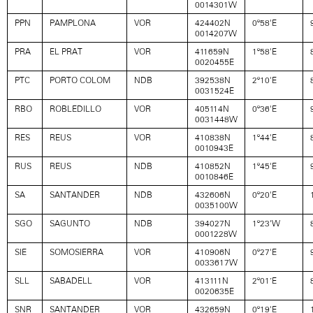
0014301W
PPN
PAMPLONA
VOR
424402N
0º58'E
0014207W
PRA
EL PRAT
VOR
411659N
1º58'E
0020455E
PTC
PORTO COLOM
NDB
392538N
2º10'E
0031524E
RBO
ROBLEDILLO
VOR
405114N
0º36'E
0031448W
RES
REUS
VOR
410838N
1º44'E
0010943E
RUS
REUS
NDB
410852N
1º45'E
0010846E
SA
SANTANDER
NDB
432606N
0º20'E
0035100W
SGO
SAGUNTO
NDB
394027N
1º23'W
0001228W
SIE
SOMOSIERRA
VOR
410906N
0º27'E
0033617W
SLL
SABADELL
VOR
413111N
2º01’E
0020635E
SNR
SANTANDER
VOR
432659N
0º19'E