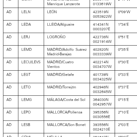
Manrique Lanzarote
0133619W
AD
LELN
LEÓN
423519N
0º09’W
0053922W
AD
LEDA
LLEIDA/Alguaire
414341N
1º34'E
0003207E
AD
LERJ
LOGROÑO
422738N
0º51'E
0021914W
AD
LEMD
MADRID/Adolfo Suárez
402820N
0º35'E
Madrid-Barajas
0033339W
AD
LECU/LEVS
MADRID/Cuatro
402214N
0º30'E
Vientos
0034707W
AD
LEGT
MADRID/Getafe
401739N
0º33'E
0034325W
AD
LETO
MADRID/Torrejón
402948N
0º37'E
0032645W
AD
LEMG
MÁLAGA/Costa del Sol
364030N
0º15'E
0042957W
AD
LEPO
MALLORCA/Pollensa
395356N
2º10'E
0030556E
AD
LESB
MALLORCA/Son Bonet
393556N
2º03’E
0024210E