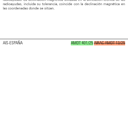
radioayudas, incluida su tolerancia, coincide con la declinación magnética en
las coordenadas donde se sitúan.
AIS-ESPAÑA
AMDT 401/25
AIRAC AMDT 13/25