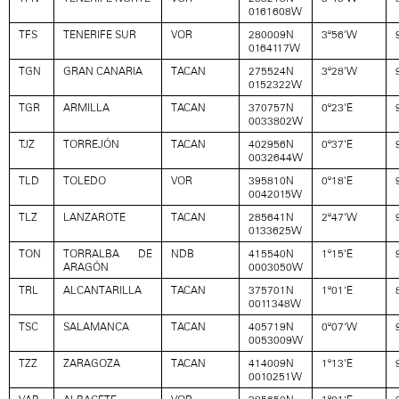
0161608W
TFS
TENERIFE SUR
VOR
280009N
3º56'W
0164117W
TGN
GRAN CANARIA
TACAN
275524N
3º28'W
0152322W
TGR
ARMILLA
TACAN
370757N
0º23'E
0033802W
TJZ
TORREJÓN
TACAN
402956N
0º37'E
0032644W
TLD
TOLEDO
VOR
395810N
0º18'E
0042015W
TLZ
LANZAROTE
TACAN
285641N
2º47'W
0133625W
TON
TORRALBA DE
NDB
415540N
1º15'E
ARAGÓN
0003050W
TRL
ALCANTARILLA
TACAN
375701N
1º01’E
0011348W
TSC
SALAMANCA
TACAN
405719N
0º07’W
0053009W
TZZ
ZARAGOZA
TACAN
414009N
1º13'E
0010251W