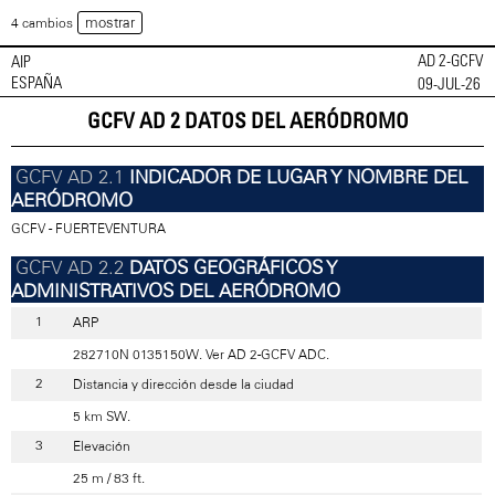
mostrar
4 cambios
AD 2-GCFV
AIP
ESPAÑA
09-JUL-26
GCFV AD 2 DATOS DEL AERÓDROMO
INDICADOR DE LUGAR Y NOMBRE DEL
AERÓDROMO
GCFV - FUERTEVENTURA
DATOS GEOGRÁFICOS Y
ADMINISTRATIVOS DEL AERÓDROMO
ARP
282710N 0135150W. Ver AD 2-GCFV ADC.
Distancia y dirección desde la ciudad
5 km SW.
Elevación
25 m / 83 ft.