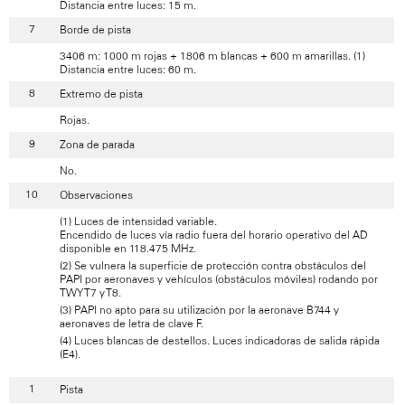
Distancia entre luces: 15 m.
Borde de pista
3406 m: 1000 m rojas + 1806 m blancas + 600 m amarillas. (1)
Distancia entre luces: 60 m.
Extremo de pista
Rojas.
Zona de parada
No.
Observaciones
(1) Luces de intensidad variable.
Encendido de luces vía radio fuera del horario operativo del AD
disponible en 118.475 MHz.
(2) Se vulnera la superficie de protección contra obstáculos del
PAPI por aeronaves y vehículos (obstáculos móviles) rodando por
TWY T7 y T8.
(3) PAPI no apto para su utilización por la aeronave B744 y
aeronaves de letra de clave F.
(4) Luces blancas de destellos. Luces indicadoras de salida rápida
(E4).
Pista