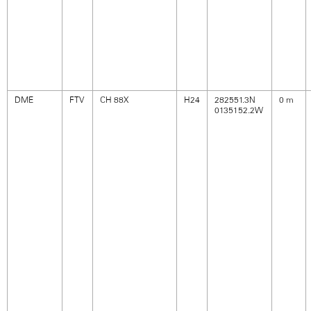
DME
FTV
CH 88X
H24
282551.3N
0 m
0135152.2W