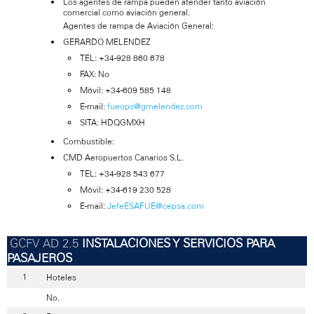
Los agentes de rampa pueden atender tanto aviación
comercial como aviación general.
Agentes de rampa de Aviación General:
GERARDO MELENDEZ
TEL: +34-928 860 678
FAX: No
Móvil: +34-609 585 148
E-mail:
fueops@gmelendez.com
SITA: HDQGMXH
Combustible:
CMD Aeropuertos Canarios S.L.
TEL: +34-928 543 677
Móvil: +34-619 230 528
E-mail:
JefeESAFUE@cepsa.com
INSTALACIONES Y SERVICIOS PARA
PASAJEROS
Hoteles
No.