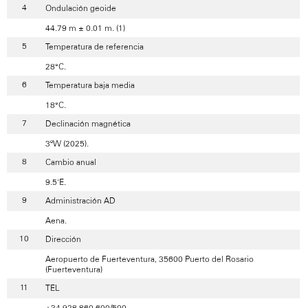
Ondulación geoide
44.79 m ± 0.01 m. (1)
Temperatura de referencia
28°C.
Temperatura baja media
18°C.
Declinación magnética
3ºW (2025).
Cambio anual
9.5’E.
Administración AD
Aena.
Dirección
Aeropuerto de Fuerteventura, 35600 Puerto del Rosario
(Fuerteventura)
TEL
+34-928 860 600/500