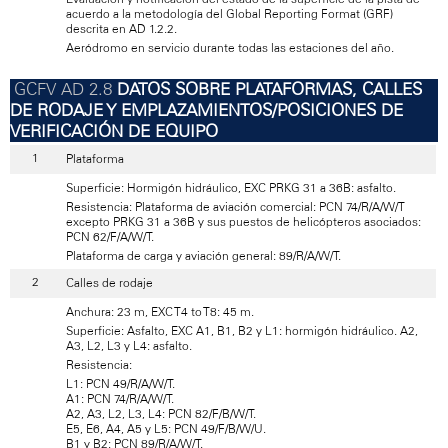
acuerdo a la metodología del Global Reporting Format (GRF)
descrita en AD 1.2.2.
Aeródromo en servicio durante todas las estaciones del año.
DATOS SOBRE PLATAFORMAS, CALLES
DE RODAJE Y EMPLAZAMIENTOS/POSICIONES DE
VERIFICACIÓN DE EQUIPO
Plataforma
Superficie: Hormigón hidráulico, EXC PRKG 31 a 36B: asfalto.
Resistencia: Plataforma de aviación comercial: PCN 74/R/A/W/T
excepto PRKG 31 a 36B y sus puestos de helicópteros asociados:
PCN 62/F/A/W/T.
Plataforma de carga y aviación general: 89/R/A/W/T.
Calles de rodaje
Anchura: 23 m, EXC T4 to T8: 45 m.
Superficie: Asfalto, EXC A1, B1, B2 y L1: hormigón hidráulico. A2,
A3, L2, L3 y L4: asfalto.
Resistencia:
L1: PCN 49/R/A/W/T.
A1: PCN 74/R/A/W/T.
A2, A3, L2, L3, L4: PCN 82/F/B/W/T.
E5, E6, A4, A5 y L5: PCN 49/F/B/W/U.
B1 y B2: PCN 89/R/A/W/T.