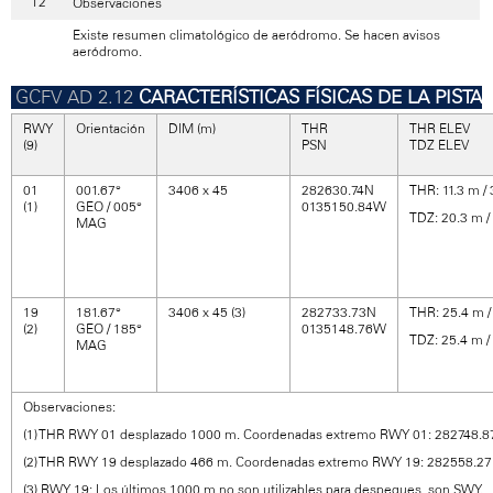
Observaciones
Existe resumen climatológico de aeródromo. Se hacen avisos
aeródromo.
CARACTERÍSTICAS FÍSICAS DE LA PISTA
RWY
Orientación
DIM (m)
THR
THR ELEV
(9)
PSN
TDZ ELEV
01
001.67°
3406 x 45
282630.74N
THR: 11.3 m / 
(1)
GEO / 005°
0135150.84W
TDZ: 20.3 m / 
MAG
19
181.67°
3406 x 45 (3)
282733.73N
THR: 25.4 m / 
(2)
GEO / 185°
0135148.76W
TDZ: 25.4 m / 
MAG
Observaciones:
(1) THR RWY 01 desplazado 1000 m. Coordenadas extremo RWY 01: 282748.
(2) THR RWY 19 desplazado 466 m. Coordenadas extremo RWY 19: 282558.2
(3) RWY 19: Los últimos 1000 m no son utilizables para despegues, son SWY.