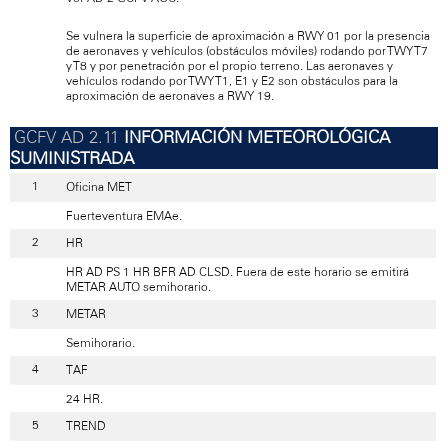
Se vulnera la superficie de aproximación a RWY 01 por la presencia
de aeronaves y vehículos (obstáculos móviles) rodando por TWY T7
y T8 y por penetración por el propio terreno. Las aeronaves y
vehículos rodando por TWY T1, E1 y E2 son obstáculos para la
aproximación de aeronaves a RWY 19.
INFORMACIÓN METEOROLÓGICA
SUMINISTRADA
Oficina MET
Fuerteventura EMAe.
HR
HR AD PS 1 HR BFR AD CLSD. Fuera de este horario se emitirá
METAR AUTO semihorario.
METAR
Semihorario.
TAF
24 HR.
TREND