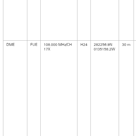
DME
FUE
108.000 MHz/CH
H24
282256.9N
30 m
17X
0135158.2W