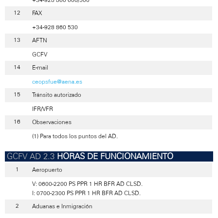
FAX
+34-928 860 530
AFTN
GCFV
E-mail
ceopsfue@aena.es
Tránsito autorizado
IFR/VFR
Observaciones
(1) Para todos los puntos del AD.
HORAS DE FUNCIONAMIENTO
Aeropuerto
V: 0600-2200 PS PPR 1 HR BFR AD CLSD.
I: 0700-2300 PS PPR 1 HR BFR AD CLSD.
Aduanas e Inmigración