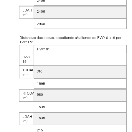
2406
LDAH
2406
(m)
2940
Distancias declaradas, accediendo a/saliendo de RWY 01/19 por
TWY E5:
RWY 01
RWY
19
TODAH
740
(m)
1595
RTODAH
680
(m)
1535
LDAH
1535
(m)
215