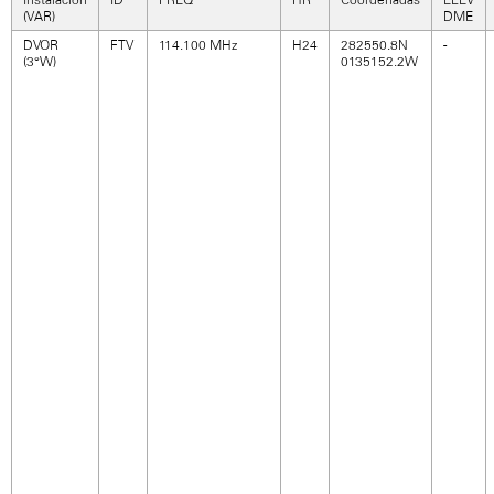
(VAR)
DME
DVOR
FTV
114.100 MHz
H24
282550.8N
-
(3°W)
0135152.2W