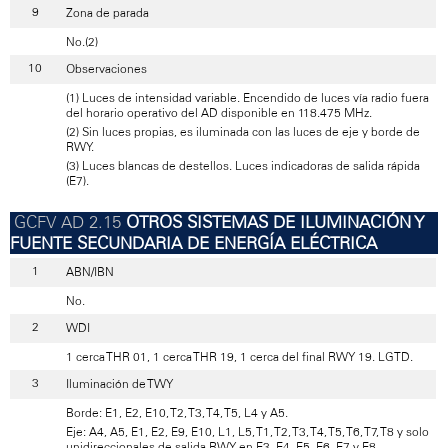
Zona de parada
No.(2)
Observaciones
(1) Luces de intensidad variable. Encendido de luces vía radio fuera
del horario operativo del AD disponible en 118.475 MHz.
(2) Sin luces propias, es iluminada con las luces de eje y borde de
RWY.
(3) Luces blancas de destellos. Luces indicadoras de salida rápida
(E7).
OTROS SISTEMAS DE ILUMINACIÓN Y
FUENTE SECUNDARIA DE ENERGÍA ELÉCTRICA
ABN/IBN
No.
WDI
1 cerca THR 01, 1 cerca THR 19, 1 cerca del final RWY 19. LGTD.
Iluminación de TWY
Borde: E1, E2, E10, T2, T3, T4, T5, L4 y A5.
Eje: A4, A5, E1, E2, E9, E10, L1, L5, T1, T2, T3, T4, T5, T6, T7, T8 y solo
unidireccionales de salida RWY en E3, E4, E5, E6, E7 y E8.