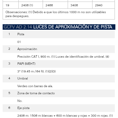
19
2406 (1)
2466
3406
2940
Observaciones: (1) Debido a que los últimos 1000 m no son utilizables
para despegues.
LUCES DE APROXIMACIÓN Y DE PISTA
Pista
01
Aproximación
Precisión CAT I, 900 m. (1) Luces de identificación de umbral. (4)
PAPI (MEHT)
3° (19.45 m / 64 ft). (1)(2)(3)
Umbral
Verdes con barras de ala.
Zona de toma de contacto
No.
Eje pista
2406 m: 1506 m blancas + 600 m blancas y rojas + 300 m rojas. (1)