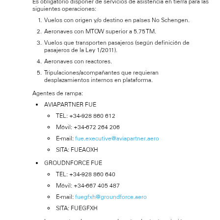
Es obligatorio disponer de servicios de asistencia en tierra para las
siguientes operaciones:
Vuelos con origen y/o destino en países No Schengen.
Aeronaves con MTOW superior a 5.75 TM.
Vuelos que transporten pasajeros (según definición de
pasajeros de la Ley 1/2011).
Aeronaves con reactores.
Tripulaciones/acompañantes que requieran
desplazamientos internos en plataforma.
Agentes de rampa:
AVIAPARTNER FUE
TEL: +34-928 860 612
Móvil: +34-672 264 206
E-mail:
fue.executive@aviapartner.aero
SITA: FUEAOXH
GROUDNFORCE FUE
TEL: +34-928 860 640
Móvil: +34-667 405 487
E-mail:
fuegfxh@groundforce.aero
SITA: FUEGFXH