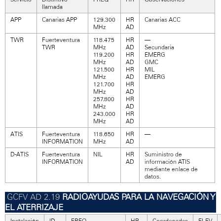
llamada
APP
Canarias APP
129.300
HR
Canarias ACC
MHz
AD
TWR
Fuerteventura
118.475
HR
—
TWR
MHz
AD
Secundaria
119.200
HR
EMERG
MHz
AD
GMC
121.500
HR
MIL
MHz
AD
EMERG
121.700
HR
MHz
AD
257.800
HR
MHz
AD
243.000
HR
MHz
AD
ATIS
Fuerteventura
118.650
HR
—
INFORMATION
MHz
AD
D-ATIS
Fuerteventura
NIL
HR
Suministro de
INFORMATION
AD
información ATIS
mediante enlace de
datos.
RADIOAYUDAS PARA LA NAVEGACIÓN Y
EL ATERRIZAJE
Instalación
ID
FREQ
HR
Coordenadas
ELEV