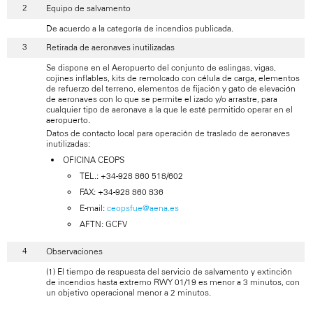
Equipo de salvamento
De acuerdo a la categoría de incendios publicada.
Retirada de aeronaves inutilizadas
Se dispone en el Aeropuerto del conjunto de eslingas, vigas,
cojines inflables, kits de remolcado con célula de carga, elementos
de refuerzo del terreno, elementos de fijación y gato de elevación
de aeronaves con lo que se permite el izado y/o arrastre, para
cualquier tipo de aeronave a la que le esté permitido operar en el
aeropuerto.
Datos de contacto local para operación de traslado de aeronaves
inutilizadas:
OFICINA CEOPS
TEL.: +34-928 860 518/602
FAX: +34-928 860 836
E-mail:
ceopsfue@aena.es
AFTN: GCFV
Observaciones
(1) El tiempo de respuesta del servicio de salvamento y extinción
de incendios hasta extremo RWY 01/19 es menor a 3 minutos, con
un objetivo operacional menor a 2 minutos.