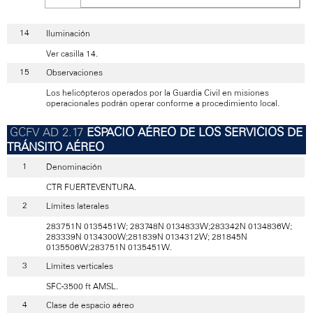
Iluminación
Ver casilla 14.
Observaciones
Los helicópteros operados por la Guardia Civil en misiones
operacionales podrán operar conforme a procedimiento local.
ESPACIO AÉREO DE LOS SERVICIOS DE
TRÁNSITO AÉREO
Denominación
CTR FUERTEVENTURA.
Límites laterales
283751N 0135451W; 283748N 0134833W;283342N 0134836W;
283339N 0134300W;281839N 0134312W; 281845N
0135506W;283751N 0135451W.
Límites verticales
SFC-3500 ft AMSL.
Clase de espacio aéreo