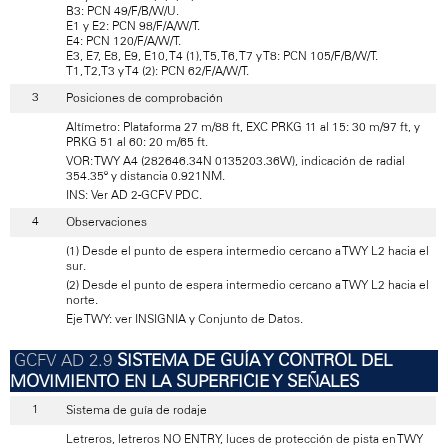
B3: PCN 49/F/B/W/U.
E1 y E2: PCN 98/F/A/W/T.
E4: PCN 120/F/A/W/T.
E3, E7, E8, E9, E10, T4 (1), T5, T6, T7 y T8: PCN 105/F/B/W/T.
T1, T2,T3 y T4 (2): PCN 62/F/A/W/T.
Posiciones de comprobación
Altímetro: Plataforma 27 m/88 ft, EXC PRKG 11 al 15: 30 m/97 ft, y
PRKG 51 al 60: 20 m/65 ft.
VOR: TWY A4 (282646.34N 0135203.36W), indicación de radial
354.35º y distancia 0.921NM.
INS: Ver AD 2-GCFV PDC.
Observaciones
(1) Desde el punto de espera intermedio cercano a TWY L2 hacia el
sur.
(2) Desde el punto de espera intermedio cercano a TWY L2 hacia el
norte.
Eje TWY: ver INSIGNIA y Conjunto de Datos.
SISTEMA DE GUÍA Y CONTROL DEL
MOVIMIENTO EN LA SUPERFICIE Y SEÑALES
Sistema de guía de rodaje
Letreros, letreros NO ENTRY, luces de protección de pista en TWY