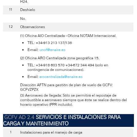
H24.
Deshielo
No.
Observaciones
(1) Oficina AIO Centralizada - Oficina NOTAM Internacional.
TEL: +34-913 213 137/138
E-mail:
unof@enaire.es
(2) Oficina ARO Centralizada zona geográfica 15.
TEL: +34-918 603 570 +34-672 344 494 (solo en
contingencia de comunicaciones).
E-mail:
arocentralizada@enaire.es
Dirección AFTN para gestión de plan de vuelo de GCFV:
GCFVZPZX
(3) Aeronaves de llegada: Sólo se permitirá el repostaje de
combustible a aeronaves siempre que éste se realice dentro del
horario operativo (PPR incluido).
SERVICIOS E INSTALACIONES PARA
CARGA Y MANTENIMIENTO
Instalaciones para el manejo de carga