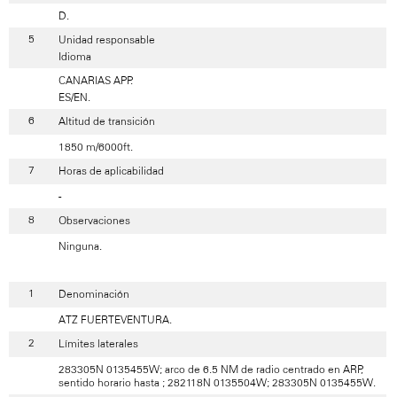
D.
Unidad responsable
Idioma
CANARIAS APP.
ES/EN.
Altitud de transición
1850 m/6000ft.
Horas de aplicabilidad
-
Observaciones
Ninguna.
Denominación
ATZ FUERTEVENTURA.
Límites laterales
283305N 0135455W; arco de 6.5 NM de radio centrado en ARP,
sentido horario hasta ; 282118N 0135504W; 283305N 0135455W.