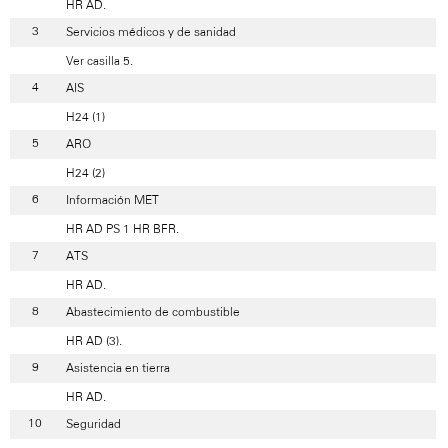
HR AD.
Servicios médicos y de sanidad
Ver casilla 5.
AIS
H24 (1)
ARO
H24 (2)
Información MET
HR AD PS 1 HR BFR.
ATS
HR AD.
Abastecimiento de combustible
HR AD (3).
Asistencia en tierra
HR AD.
Seguridad