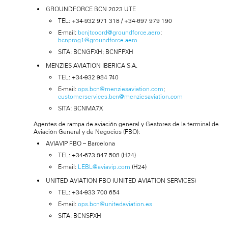
GROUNDFORCE BCN 2023 UTE
TEL: +34-932 971 318 / +34-697 979 190
E-mail:
bcnjtcoord@groundforce.aero
;
bcnprog1@groundforce.aero
SITA: BCNGFXH; BCNFPXH
MENZIES AVIATION IBERICA S.A.
TEL: +34-932 984 740
E-mail:
ops.bcn@menziesaviation.com
;
customerservices.bcn@menziesaviation.com
SITA: BCNMA7X
Agentes de rampa de aviación general y Gestores de la terminal de
Aviación General y de Negocios (FBO):
AVIAVIP FBO – Barcelona
TEL: +34-673 847 508 (H24)
E-mail:
LEBL@aviavip.com
(H24)
UNITED AVIATION FBO (UNITED AVIATION SERVICES)
TEL: +34-933 700 654
E-mail:
ops.bcn@unitedaviation.es
SITA: BCNSPXH