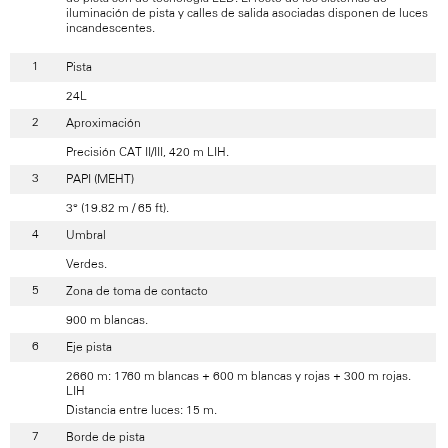
iluminación de pista y calles de salida asociadas disponen de luces
incandescentes.
Pista
24L
Aproximación
Precisión CAT II/III, 420 m LIH.
PAPI (MEHT)
3° (19.82 m / 65 ft).
Umbral
Verdes.
Zona de toma de contacto
900 m blancas.
Eje pista
2660 m: 1760 m blancas + 600 m blancas y rojas + 300 m rojas.
LIH
Distancia entre luces: 15 m.
Borde de pista