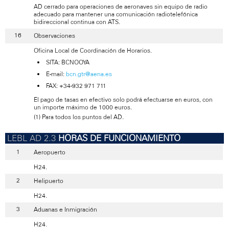
AD cerrado para operaciones de aeronaves sin equipo de radio
adecuado para mantener una comunicación radiotelefónica
bidireccional continua con ATS.
Observaciones
Oficina Local de Coordinación de Horarios.
SITA: BCNOOYA
E-mail:
bcn.gtr@aena.es
FAX: +34-932 971 711
El pago de tasas en efectivo solo podrá efectuarse en euros, con
un importe máximo de 1000 euros.
(1) Para todos los puntos del AD.
HORAS DE FUNCIONAMIENTO
Aeropuerto
H24.
Helipuerto
H24.
Aduanas e Inmigración
H24.