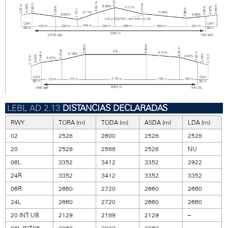
DISTANCIAS DECLARADAS
RWY
TORA (m)
TODA (m)
ASDA (m)
LDA (m)
02
2528
2600
2528
2528
20
2528
2588
2528
NU
06L
3352
3412
3352
2922
24R
3352
3412
3352
3352
06R
2660
2720
2660
2660
24L
2660
2720
2660
2660
20 INT UB
2129
2189
2129
–