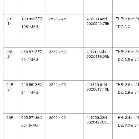
20
198.99°GEO
2528 x 45
411833.46N
THR: 3.6 m / 1
(1)
0020540.75E
198°MAG
TDZ: NO
06L
065.57°GEO
3352 x 60
411741.44N
THR: 2.5 m / 8
(2)
0020419.00E
064°MAG
TDZ: 3.5 m / 1
24R
245.59°GEO
3352 x 60
411820.61N
THR: 2.9 m / 1
(3)
0020613.40E
244°MAG
TDZ: 2.9 m / 1
06R
065.57ºGEO
2660 x 60
411656.32N
THR: 2.4 m / 8
0020427.63E
064ºMAG
TDZ: 3.3 m / 1