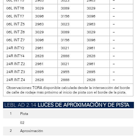
06L INT Y5
2963
3023
2963
–
06L INT Y6
3029
3089
3029
–
06L INT Y7
3096
3156
3096
–
06L INT Z5
2963
3023
2963
–
06L INT Z6
3029
3089
3029
–
06L INT Z7
3096
3156
3096
–
24R INT Y2
2961
3021
2961
–
24R INT Y4
2828
2888
2828
–
24R INT Z2
2961
3021
2961
–
24R INT Z3
2895
2955
2895
–
24R INT Z4
2828
2888
2828
–
Observaciones: TORA disponible calculada desde la intersección del borde
de calle de rodaje más próximo al inicio de pista con el borde de la pista.
LUCES DE APROXIMACIÓN Y DE PISTA
Pista
02
Aproximación