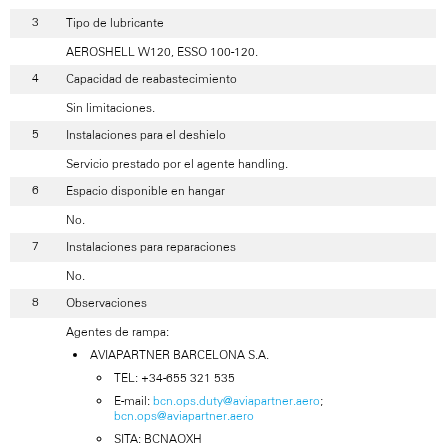
Tipo de lubricante
AEROSHELL W120, ESSO 100-120.
Capacidad de reabastecimiento
Sin limitaciones.
Instalaciones para el deshielo
Servicio prestado por el agente handling.
Espacio disponible en hangar
No.
Instalaciones para reparaciones
No.
Observaciones
Agentes de rampa:
AVIAPARTNER BARCELONA S.A.
TEL: +34-655 321 535
E-mail:
bcn.ops.duty@aviapartner.aero
;
bcn.ops@aviapartner.aero
SITA: BCNAOXH