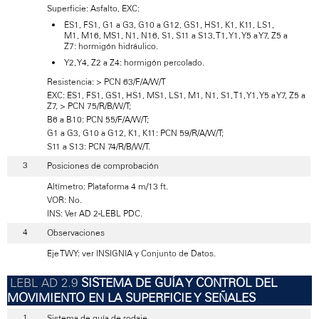
Superficie: Asfalto, EXC:
ES1, FS1, G1 a G3, G10 a G12, GS1, HS1, K1, K11, LS1,
M1, M16, MS1, N1, N16, S1, S11 a S13, T1, Y1, Y5 a Y7, Z5 a
Z7: hormigón hidráulico.
Y2, Y4, Z2 a Z4: hormigón percolado.
Resistencia: > PCN 63/F/A/W/T
EXC: ES1, FS1, GS1, HS1, MS1, LS1, M1, N1, S1, T1, Y1, Y5 a Y7, Z5 a
Z7, > PCN 75/R/B/W/T;
B6 a B10: PCN 55/F/A/W/T;
G1 a G3, G10 a G12, K1, K11: PCN 59/R/A/W/T;
S11 a S13: PCN 74/R/B/W/T.
Posiciones de comprobación
Altímetro: Plataforma 4 m/13 ft.
VOR: No.
INS: Ver AD 2-LEBL PDC.
Observaciones
Eje TWY: ver INSIGNIA y Conjunto de Datos.
SISTEMA DE GUÍA Y CONTROL DEL
MOVIMIENTO EN LA SUPERFICIE Y SEÑALES
Sistema de guía de rodaje