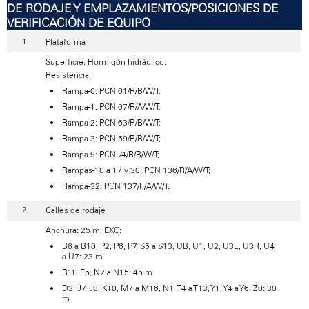
DE RODAJE Y EMPLAZAMIENTOS/POSICIONES DE
VERIFICACIÓN DE EQUIPO
Plataforma
Superficie: Hormigón hidráulico.
Resistencia:
Rampa-0: PCN 61/R/B/W/T;
Rampa-1: PCN 67/R/A/W/T;
Rampa-2: PCN 63/R/B/W/T;
Rampa-3: PCN 59/R/B/W/T;
Rampa-9: PCN 74/R/B/W/T;
Rampas-10 a 17 y 30: PCN 136/R/A/W/T;
Rampa-32: PCN 137/F/A/W/T.
Calles de rodaje
Anchura: 25 m, EXC:
B6 a B10, P2, P6, P7, S5 a S13, UB, U1, U2, U3L, U3R, U4
a U7: 23 m.
B11, E5, N2 a N15: 45 m.
D3, J7, J8, K10, M7 a M16, N1, T4 a T13, Y1, Y4 a Y6, Z8: 30
m.