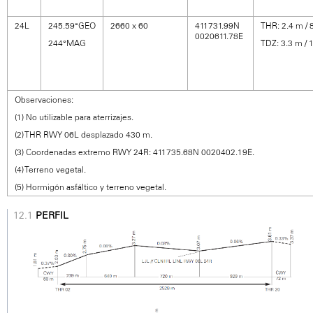
24L
245.59°GEO
2660 x 60
411731.99N
THR: 2.4 m / 8
0020611.78E
244°MAG
TDZ: 3.3 m / 1
Observaciones:
(1) No utilizable para aterrizajes.
(2) THR RWY 06L desplazado 430 m.
(3) Coordenadas extremo RWY 24R: 411735.68N 0020402.19E.
(4) Terreno vegetal.
(5) Hormigón asfáltico y terreno vegetal.
PERFIL