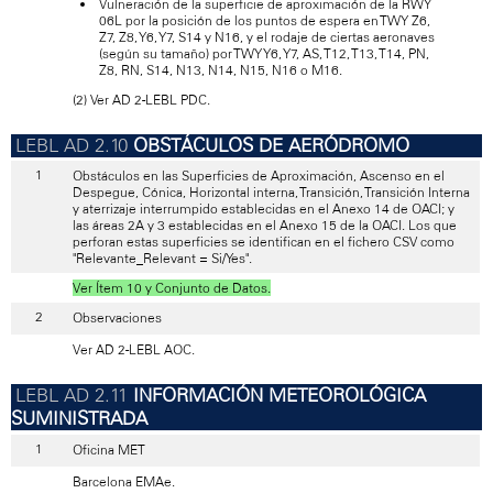
Vulneración de la superficie de aproximación de la RWY
06L por la posición de los puntos de espera en TWY Z6,
Z7, Z8, Y6, Y7, S14 y N16, y el rodaje de ciertas aeronaves
(según su tamaño) por TWY Y6, Y7, AS, T12, T13, T14, PN,
Z8, RN, S14, N13, N14, N15, N16 o M16.
(2) Ver AD 2-LEBL PDC.
OBSTÁCULOS DE AERÓDROMO
Obstáculos en las Superficies de Aproximación, Ascenso en el
Despegue, Cónica, Horizontal interna, Transición, Transición Interna
y aterrizaje interrumpido establecidas en el Anexo 14 de OACI; y
las áreas 2A y 3 establecidas en el Anexo 15 de la OACI. Los que
perforan estas superficies se identifican en el fichero CSV como
"Relevante_Relevant = Si/Yes".
Ver Ítem 10 y Conjunto de Datos.
Observaciones
Ver AD 2-LEBL AOC.
INFORMACIÓN METEOROLÓGICA
SUMINISTRADA
Oficina MET
Barcelona EMAe.