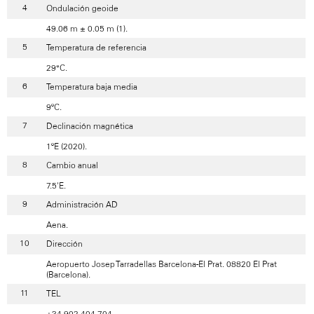
Ondulación geoide
49.06 m ± 0.05 m (1).
Temperatura de referencia
29°C.
Temperatura baja media
9ºC.
Declinación magnética
1ºE (2020).
Cambio anual
7.5'E.
Administración AD
Aena.
Dirección
Aeropuerto Josep Tarradellas Barcelona-El Prat. 08820 El Prat
(Barcelona).
TEL
+34-902 404 704