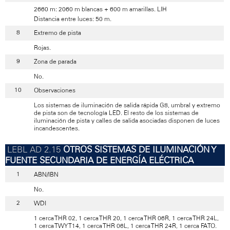
2660 m: 2060 m blancas + 600 m amarillas. LIH
Distancia entre luces: 50 m.
Extremo de pista
Rojas.
Zona de parada
No.
Observaciones
Los sistemas de iluminación de salida rápida G8, umbral y extremo
de pista son de tecnología LED. El resto de los sistemas de
iluminación de pista y calles de salida asociadas disponen de luces
incandescentes.
OTROS SISTEMAS DE ILUMINACIÓN Y
FUENTE SECUNDARIA DE ENERGÍA ELÉCTRICA
ABN/IBN
No.
WDI
1 cerca THR 02, 1 cerca THR 20, 1 cerca THR 06R, 1 cerca THR 24L,
1 cerca TWY T14, 1 cerca THR 06L, 1 cerca THR 24R, 1 cerca FATO.