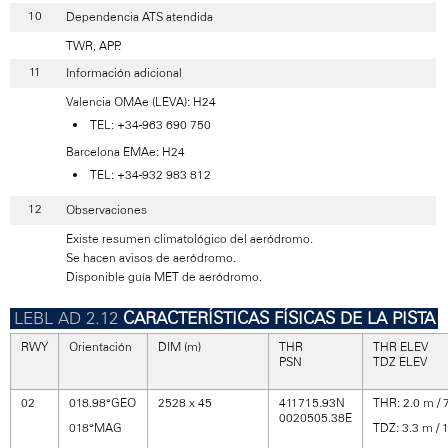
Dependencia ATS atendida
TWR, APP.
Información adicional
Valencia OMAe (LEVA): H24
TEL: +34-963 690 750
Barcelona EMAe: H24
TEL: +34-932 983 812
Observaciones
Existe resumen climatológico del aeródromo.
Se hacen avisos de aeródromo.
Disponible guía MET de aeródromo.
CARACTERÍSTICAS FÍSICAS DE LA PISTA
RWY
Orientación
DIM (m)
THR
THR ELEV
PSN
TDZ ELEV
02
018.98°GEO
2528 x 45
411715.93N
THR: 2.0 m / 7
0020505.38E
018°MAG
TDZ: 3.3 m / 1