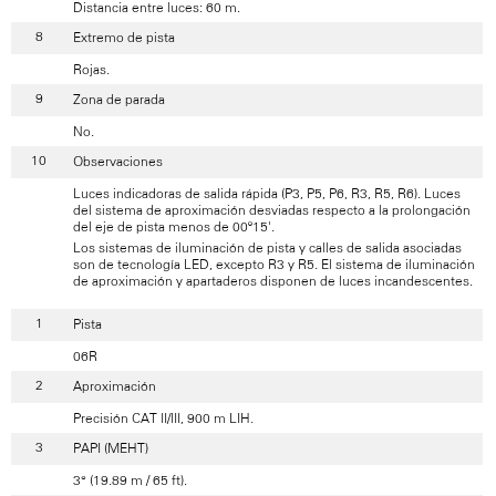
Distancia entre luces: 60 m.
Extremo de pista
Rojas.
Zona de parada
No.
Observaciones
Luces indicadoras de salida rápida (P3, P5, P6, R3, R5, R6). Luces
del sistema de aproximación desviadas respecto a la prolongación
del eje de pista menos de 00º15'.
Los sistemas de iluminación de pista y calles de salida asociadas
son de tecnología LED, excepto R3 y R5. El sistema de iluminación
de aproximación y apartaderos disponen de luces incandescentes.
Pista
06R
Aproximación
Precisión CAT II/III, 900 m LIH.
PAPI (MEHT)
3° (19.89 m / 65 ft).