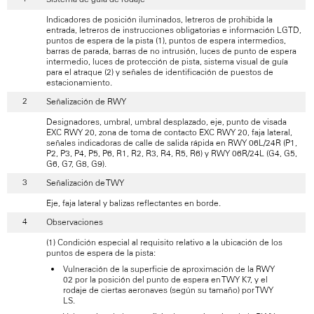
Indicadores de posición iluminados, letreros de prohibida la
entrada, letreros de instrucciones obligatorias e información LGTD,
puntos de espera de la pista (1), puntos de espera intermedios,
barras de parada, barras de no intrusión, luces de punto de espera
intermedio, luces de protección de pista, sistema visual de guía
para el atraque (2) y señales de identificación de puestos de
estacionamiento.
Señalización de RWY
Designadores, umbral, umbral desplazado, eje, punto de visada
EXC RWY 20, zona de toma de contacto EXC RWY 20, faja lateral,
señales indicadoras de calle de salida rápida en RWY 06L/24R (P1,
P2, P3, P4, P5, P6, R1, R2, R3, R4, R5, R6) y RWY 06R/24L (G4, G5,
G6, G7, G8, G9).
Señalización de TWY
Eje, faja lateral y balizas reflectantes en borde.
Observaciones
(1) Condición especial al requisito relativo a la ubicación de los
puntos de espera de la pista:
Vulneración de la superficie de aproximación de la RWY
02 por la posición del punto de espera en TWY K7, y el
rodaje de ciertas aeronaves (según su tamaño) por TWY
LS.