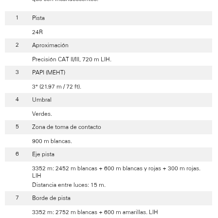
Pista
24R
Aproximación
Precisión CAT II/III, 720 m LIH.
PAPI (MEHT)
3° (21.97 m / 72 ft).
Umbral
Verdes.
Zona de toma de contacto
900 m blancas.
Eje pista
3352 m: 2452 m blancas + 600 m blancas y rojas + 300 m rojas.
LIH
Distancia entre luces: 15 m.
Borde de pista
3352 m: 2752 m blancas + 600 m amarillas. LIH