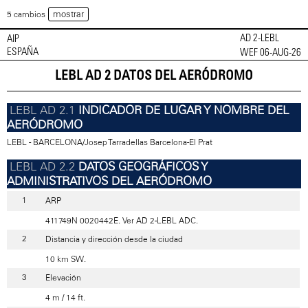
mostrar
5 cambios
AD 2-LEBL
AIP
ESPAÑA
WEF 06-AUG-26
LEBL AD 2 DATOS DEL AERÓDROMO
INDICADOR DE LUGAR Y NOMBRE DEL
AERÓDROMO
LEBL - BARCELONA/Josep Tarradellas Barcelona-El Prat
DATOS GEOGRÁFICOS Y
ADMINISTRATIVOS DEL AERÓDROMO
ARP
411749N 0020442E. Ver AD 2-LEBL ADC.
Distancia y dirección desde la ciudad
10 km SW.
Elevación
4 m / 14 ft.