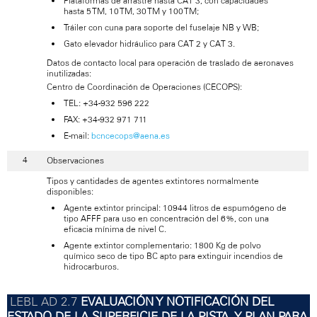
Plataformas de arrastre hasta CAT 3, con capacidades
hasta 5 TM, 10 TM, 30 TM y 100 TM;
Tráiler con cuna para soporte del fuselaje NB y WB;
Gato elevador hidráulico para CAT 2 y CAT 3.
Datos de contacto local para operación de traslado de aeronaves
inutilizadas:
Centro de Coordinación de Operaciones (CECOPS):
TEL: +34-932 596 222
FAX: +34-932 971 711
E-mail:
bcncecops@aena.es
Observaciones
Tipos y cantidades de agentes extintores normalmente
disponibles:
Agente extintor principal: 10944 litros de espumógeno de
tipo AFFF para uso en concentración del 6%, con una
eficacia mínima de nivel C.
Agente extintor complementario: 1800 Kg de polvo
químico seco de tipo BC apto para extinguir incendios de
hidrocarburos.
EVALUACIÓN Y NOTIFICACIÓN DEL
ESTADO DE LA SUPERFICIE DE LA PISTA, Y PLAN PARA