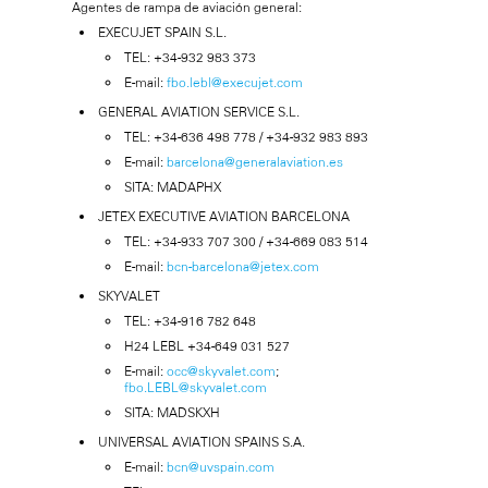
Agentes de rampa de aviación general:
EXECUJET SPAIN S.L.
TEL: +34-932 983 373
E-mail:
fbo.lebl@execujet.com
GENERAL AVIATION SERVICE S.L.
TEL: +34-636 498 778 / +34-932 983 893
E-mail:
barcelona@generalaviation.es
SITA: MADAPHX
JETEX EXECUTIVE AVIATION BARCELONA
TEL: +34-933 707 300 / +34-669 083 514
E-mail:
bcn-barcelona@jetex.com
SKYVALET
TEL: +34-916 782 648
H24 LEBL +34-649 031 527
E-mail:
occ@skyvalet.com
;
fbo.LEBL@skyvalet.com
SITA: MADSKXH
UNIVERSAL AVIATION SPAINS S.A.
E-mail:
bcn@uvspain.com