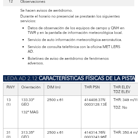
Observaciones
Se hacen avisos de aeródromo.
Durante el horario no presencial se prestarán los siguientes
servicios:
Datos de observación de los equipos de campo y QNH en
TWR y en la pantalla de información meteorológica local.
Servicio de auto información meteorológica aeronáutica.
Servicio de consulta telefónica con la oficina MET LERS
AD.
Boletines de aviso de aeródromo de fenómenos
adversos.
CARACTERÍSTICAS FÍSICAS DE LA PISTA
RWY
Orientación
DIM (m)
THR PSN
THR ELEV
TDZ ELEV
13
133.33º
2500 x 61
414408.37N
THR: 349 m/11
(1)
GEO
0003128.13E
TDZ: No
132º MAG
31
313.35º
2500 x 61
414314.76N
THR: 350.4 m/
(2)
GEO
0003243.96E