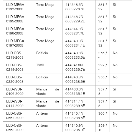
LLD-MEGA-
Torre Mega
414348.5N
381 /
Sí
0192-2008
0003226.6E
32
LLD-MEGA-
Torre Mega
414346.7N
381 /
Sí
0195-2008
0003229.2E
32
LLD-MEGA-
Torre Mega
414344.9N
381 /
Sí
0196-2008
0003231.7E
32
LLD-MEGA-
Torre Mega
414343.0N
381 /
Sí
0197-2008
0003234.4E
32
LLD-OBS-
Edificio
414343.8N
356 /
No
0218-2008
0003233.6E
-
LLD-OBS-
TWR
414341.8N
392 /
No
0219-2008
0003236.7E
-
LLD-OBS-
Edificio
414340.3N
356 /
No
0220-2008
0003238.6E
-
LLD-WDI-
Manga de
414406.8N
357 /
Sí
0406-2009
viento
0003135.1E
8
LLD-WDI-
Manga de
414314.4N
357 /
Sí
0414-2009
viento
0003239.8E
8
LLD-OBS-
Antena
414340.4N
360 /
No
0562-2009
0003238.6E
-
LLD-OBS-
Antena
414340.9N
359 /
No
0563-2009
0003236.9E
10