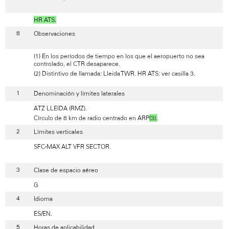
HR ATS.
Observaciones
(1) En los períodos de tiempo en los que el aeropuerto no sea
controlado, el CTR desaparece.
(2) Distintivo de llamada: Lleida TWR. HR ATS: ver casilla 3.
Denominación y límites laterales
ATZ LLEIDA (RMZ)
.
Círculo de 8 km de radio centrado en ARP
(3).
Límites verticales
SFC-MAX ALT VFR SECTOR.
Clase de espacio aéreo
G
Idioma
ES/EN.
Horas de aplicabilidad