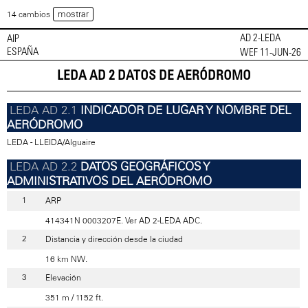
mostrar
14 cambios
AD 2-LEDA
AIP
ESPAÑA
WEF 11-JUN-26
LEDA AD 2 DATOS DE AERÓDROMO
INDICADOR DE LUGAR Y NOMBRE DEL
AERÓDROMO
LEDA - LLEIDA/Alguaire
DATOS GEOGRÁFICOS Y
ADMINISTRATIVOS DEL AERÓDROMO
ARP
414341N 0003207E. Ver AD 2-LEDA ADC.
Distancia y dirección desde la ciudad
16 km NW.
Elevación
351 m / 1152 ft.