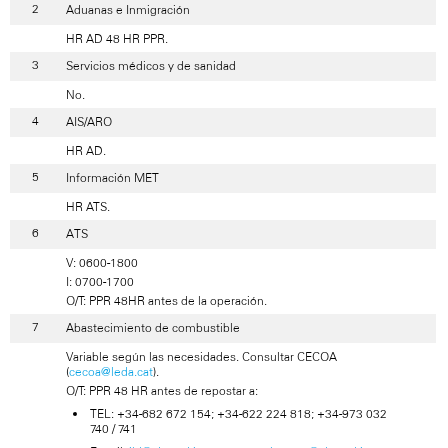
Aduanas e Inmigración
HR AD 48 HR PPR.
Servicios médicos y de sanidad
No.
AIS/ARO
HR AD.
Información MET
HR ATS.
ATS
V: 0600-1800
I: 0700-1700
O/T: PPR 48HR antes de la operación.
Abastecimiento de combustible
Variable según las necesidades. Consultar CECOA
(
cecoa@leda.cat
).
O/T: PPR 48 HR antes de repostar a:
TEL: +34-682 672 154; +34-622 224 818; +34-973 032
740 / 741