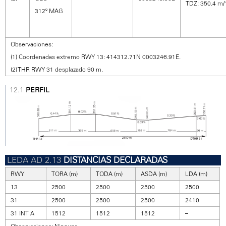
TDZ: 350.4 m/1
312º MAG
Observaciones:
(1) Coordenadas extremo RWY 13: 414312.71N 0003246.91E.
(2) THR RWY 31 desplazado 90 m.
PERFIL
DISTANCIAS DECLARADAS
RWY
TORA (m)
TODA (m)
ASDA (m)
LDA (m)
13
2500
2500
2500
2500
31
2500
2500
2500
2410
31 INT A
1512
1512
1512
–