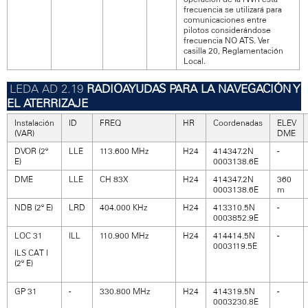
frecuencia se utilizará para
comunicaciones entre
pilotos considerándose
frecuencia NO ATS. Ver
casilla 20, Reglamentación
Local.
RADIOAYUDAS PARA LA NAVEGACIÓN Y
EL ATERRIZAJE
Instalación
ID
FREQ
HR
Coordenadas
ELEV
(VAR)
DME
DVOR (2º
LLE
113.600 MHz
H24
414347.2N
-
E)
0003138.6E
DME
LLE
CH 83X
H24
414347.2N
360
0003138.6E
m
NDB (2º E)
LRD
404.000 KHz
H24
413310.5N
-
0003852.9E
LOC 31
ILL
110.900 MHz
H24
414414.5N
-
0003119.5E
ILS CAT I
(2º E)
GP 31
-
330.800 MHz
H24
414319.5N
-
0003230.8E