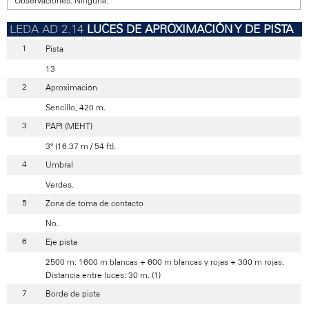
Observaciones: Ninguna.
LUCES DE APROXIMACIÓN Y DE PISTA
Pista
13
Aproximación
Sencillo, 420 m.
PAPI (MEHT)
3º (16.37 m / 54 ft).
Umbral
Verdes.
Zona de toma de contacto
No.
Eje pista
2500 m: 1600 m blancas + 600 m blancas y rojas + 300 m rojas.
Distancia entre luces: 30 m. (1)
Borde de pista