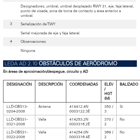
Designadores, umbral, umbral desplazado RWY 31, eje, faja lateral,
punto de visada, zona de toma de contacto y área anterior a
umbral.
Señalización de TWY
Señal mejorada de eje y faja lateral.
Observaciones
Ninguna.
OBSTÁCULOS DE AERÓDROMO
En áreas de aproximación/despegue, circuito y AD
DESIGNACIÓN
DESCRIPCIÓN
COORDENADAS
ELEV
BALIZADO
/
HGT
(M)
LLD-OBS13-
Antena
414412.4N
350 /
Sí
0204-2008
0003122.3E
3
LLD-OBS31-
Valla
414253.2N
370 /
No
0321-2008
0003316.2E
2
LLD-OBS31-
Valla
414254.0N
369 /
No
0322-2008
0003316.4E
2