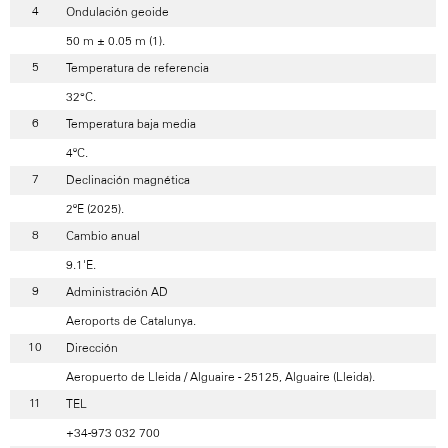
Ondulación geoide
50 m ± 0.05 m (1).
Temperatura de referencia
32°C.
Temperatura baja media
4ºC.
Declinación magnética
2ºE (2025).
Cambio anual
9.1'E.
Administración AD
Aeroports de Catalunya.
Dirección
Aeropuerto de Lleida / Alguaire - 25125, Alguaire (Lleida).
TEL
+34-973 032 700