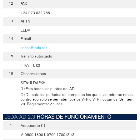
FAX
+34-973 032 768
AFTN
LEDA
E-mail
cecoa@leda.cat
Tránsito autorizado
IFR/VFR. (2)
Observaciones
SITA: ILDAPXH
(1) Para todos los puntos del AD.
(2) Durante los períodos de tiempo en los que el aeródromo no sea
controlado solo se permiten vuelos VFR o VFR nocturnos. Ver item
20. Reglamentación local.
HORAS DE FUNCIONAMIENTO
Aeropuerto (1)
V: 0600-1800 I: 0700-1700 (2) (3).