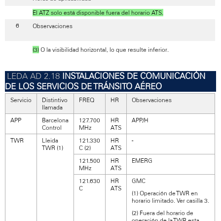
El ATZ solo está disponible fuera del horario ATS.
Observaciones
(3)
O la visibilidad horizontal, lo que resulte inferior.
INSTALACIONES DE COMUNICACIÓN
DE LOS SERVICIOS DE TRÁNSITO AÉREO
Servicio
Distintivo
FREQ
HR
Observaciones
llamada
APP
Barcelona
127.700
HR
APP/H
Control
MHz
ATS
TWR
Lleida
121.330
HR
-
TWR (1)
C (2)
ATS
121.500
HR
EMERG
MHz
ATS
121.630
HR
GMC
C
ATS
(1) Operación de TWR en
horario limitado. Ver casilla 3.
(2) Fuera del horario de
operación de la TWR esta