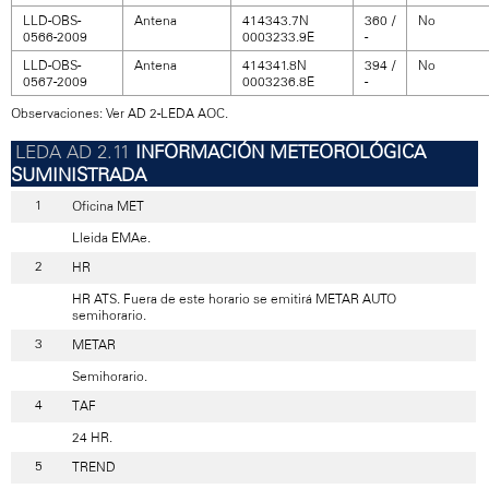
LLD-OBS-
Antena
414343.7N
360 /
No
0566-2009
0003233.9E
-
LLD-OBS-
Antena
414341.8N
394 /
No
0567-2009
0003236.8E
-
Observaciones: Ver AD 2-LEDA AOC.
INFORMACIÓN METEOROLÓGICA
SUMINISTRADA
Oficina MET
Lleida EMAe.
HR
HR ATS. Fuera de este horario se emitirá METAR AUTO
semihorario.
METAR
Semihorario.
TAF
24 HR.
TREND