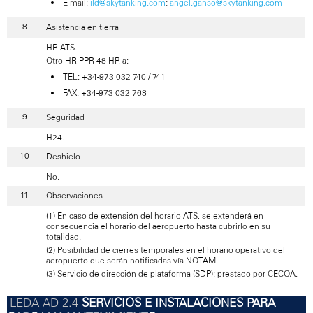
E-mail:
ild@skytanking.com
;
angel.ganso@skytanking.com
Asistencia en tierra
HR ATS.
Otro HR PPR 48 HR a:
TEL: +34-973 032 740 / 741
FAX: +34-973 032 768
Seguridad
H24.
Deshielo
No.
Observaciones
(1) En caso de extensión del horario ATS, se extenderá en
consecuencia el horario del aeropuerto hasta cubrirlo en su
totalidad.
(2) Posibilidad de cierres temporales en el horario operativo del
aeropuerto que serán notificadas vía NOTAM.
(3) Servicio de dirección de plataforma (SDP): prestado por CECOA.
SERVICIOS E INSTALACIONES PARA