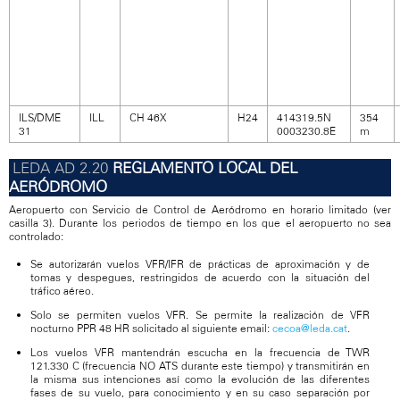
ILS/DME
ILL
CH 46X
H24
414319.5N
354
31
0003230.8E
m
REGLAMENTO LOCAL DEL
AERÓDROMO
Aeropuerto con Servicio de Control de Aeródromo en horario limitado (ver
casilla 3). Durante los periodos de tiempo en los que el aeropuerto no sea
controlado:
Se autorizarán vuelos VFR/IFR de prácticas de aproximación y de
tomas y despegues, restringidos de acuerdo con la situación del
tráfico aéreo.
Solo se permiten vuelos VFR. Se permite la realización de VFR
nocturno PPR 48 HR solicitado al siguiente email:
cecoa@leda.cat
.
Los vuelos VFR mantendrán escucha en la frecuencia de TWR
121.330 C (frecuencia NO ATS durante este tiempo) y transmitirán en
la misma sus intenciones así como la evolución de las diferentes
fases de su vuelo, para conocimiento y en su caso separación por