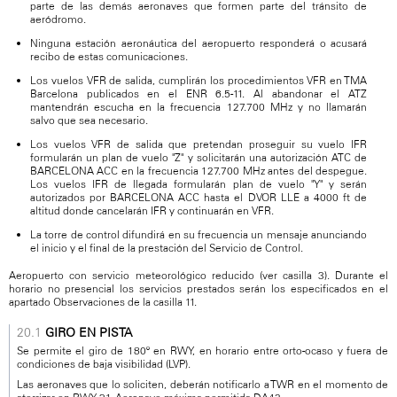
parte de las demás aeronaves que formen parte del tránsito de
aeródromo.
Ninguna estación aeronáutica del aeropuerto responderá o acusará
recibo de estas comunicaciones.
Los vuelos VFR de salida, cumplirán los procedimientos VFR en TMA
Barcelona publicados en el ENR 6.5-11. Al abandonar el ATZ
mantendrán escucha en la frecuencia 127.700 MHz y no llamarán
salvo que sea necesario.
Los vuelos VFR de salida que pretendan proseguir su vuelo IFR
formularán un plan de vuelo "Z" y solicitarán una autorización ATC de
BARCELONA ACC en la frecuencia 127.700 MHz antes del despegue.
Los vuelos IFR de llegada formularán plan de vuelo "Y" y serán
autorizados por BARCELONA ACC hasta el DVOR LLE a 4000 ft de
altitud donde cancelarán IFR y continuarán en VFR.
La torre de control difundirá en su frecuencia un mensaje anunciando
el inicio y el final de la prestación del Servicio de Control.
Aeropuerto con servicio meteorológico reducido (ver casilla 3). Durante el
horario no presencial los servicios prestados serán los especificados en el
apartado Observaciones de la casilla 11.
GIRO EN PISTA
Se permite el giro de 180º en RWY, en horario entre orto-ocaso y fuera de
condiciones de baja visibilidad (LVP).
Las aeronaves que lo soliciten, deberán notificarlo a TWR en el momento de