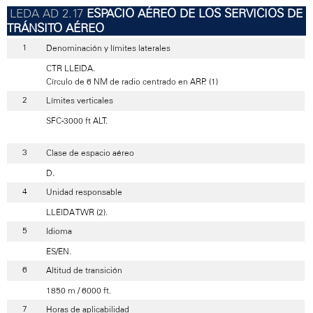
ESPACIO AÉREO DE LOS SERVICIOS DE
TRÁNSITO AÉREO
Denominación y límites laterales
CTR LLEIDA.
Círculo de 6 NM de radio centrado en ARP. (1)
Límites verticales
SFC-3000 ft ALT.
Clase de espacio aéreo
D.
Unidad responsable
LLEIDA TWR (2).
Idioma
ES/EN.
Altitud de transición
1850 m / 6000 ft.
Horas de aplicabilidad