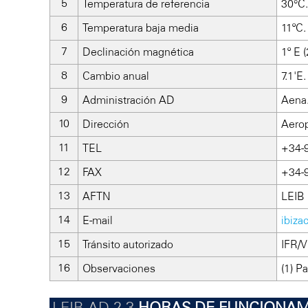
Temperatura de referencia
30°C.
Temperatura baja media
11ºC.
Declinación magnética
1º E 
Cambio anual
7.1'E.
Administración AD
Aena
Dirección
Aerop
TEL
+34-
FAX
+34-
AFTN
LEIB
E-mail
ibiza
Tránsito autorizado
IFR/V
Observaciones
(1) P
HORAS DE FUNCIONAM