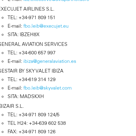
EXECUJET AIRLINES S.L.
TEL: +34-971 809 151
E-mail:
fbo.leib@execujet.eu
SITA: IBZEH8X
GENERAL AVIATION SERVICES
TEL: +34-600 657 997
E-mail:
ibiza@generalaviation.es
GESTAIR BY SKY VALET IBIZA
TEL: +34-619 314 129
E-mail:
fbo.leib@skyvalet.com
SITA: MADSKXH
IBIZAIR S.L.
TEL: +34-971 809 124/5
TEL H24: +34-639 602 538
FAX: +34-971 809 126