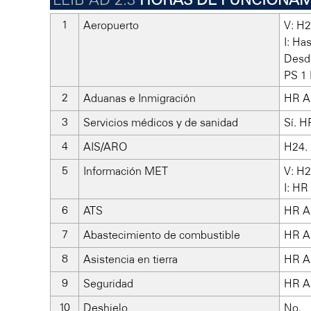
Aeropuerto
V: H2
I: Ha
Desd
PS 1
Aduanas e Inmigración
HR A
Servicios médicos y de sanidad
Sí. H
AIS/ARO
H24. 
Información MET
V: H2
I: H
ATS
HR A
Abastecimiento de combustible
HR A
Asistencia en tierra
HR A
Seguridad
HR A
Deshielo
No.