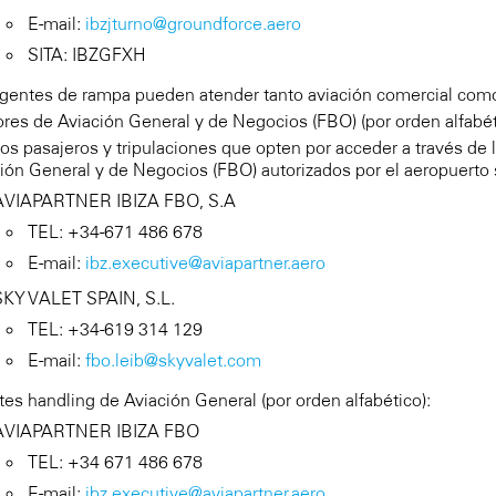
E-mail:
ibzjturno@groundforce.aero
SITA: IBZGFXH
gentes de rampa pueden atender tanto aviación comercial como
res de Aviación General y de Negocios (FBO) (por orden alfabét
los pasajeros y tripulaciones que opten por acceder a través de 
ión General y de Negocios (FBO) autorizados por el aeropuerto 
AVIAPARTNER IBIZA FBO, S.A
TEL: +34-671 486 678
E-mail:
ibz.executive@aviapartner.aero
SKY VALET SPAIN, S.L.
TEL: +34-619 314 129
E-mail:
fbo.leib@skyvalet.com
es handling de Aviación General (por orden alfabético):
AVIAPARTNER IBIZA FBO
TEL: +34 671 486 678
E-mail:
ibz.executive@aviapartner.aero