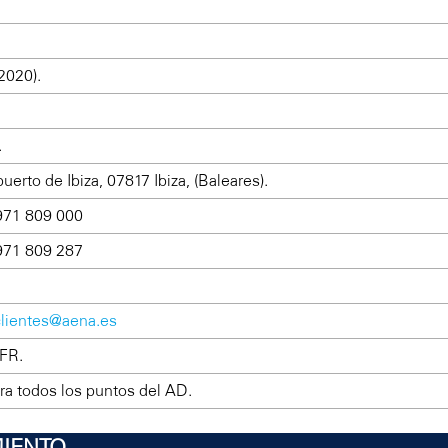
(2020).
.
uerto de Ibiza, 07817 Ibiza, (Baleares).
971 809 000
971 809 287
clientes@aena.es
FR.
ara todos los puntos del AD.
IENTO