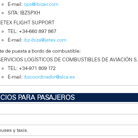
E-mail:
ops@ibizair.com
SITA: IBZSPXH
JETEX FLIGHT SUPPORT
TEL: +34-660 897 867
E-mail:
ibz-ibiza@jetex.com
e de puesta a bordo de combustible:
SERVICIOS LOGÍSTICOS DE COMBUSTIBLES DE AVIACIÓN S.
TEL: +34-971 809 172
E-mail:
ibzcoordinador@slca.es
ICIOS PARA PASAJEROS
uses y taxis.