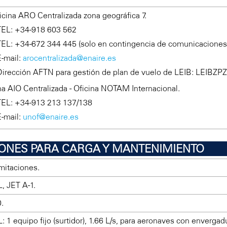
ficina ARO Centralizada zona geográfica 7.
TEL: +34-918 603 562
TEL: +34-672 344 445 (solo en contingencia de comunicaciones
E-mail:
arocentralizada@enaire.es
Dirección AFTN para gestión de plan de vuelo de LEIB: LEIBZPZ
na AIO Centralizada - Oficina NOTAM Internacional.
TEL: +34-913 213 137/138
E-mail:
unof@enaire.es
CIONES PARA CARGA Y MANTENIMIENTO
imitaciones.
, JET A-1.
.
: 1 equipo fijo (surtidor), 1.66 L/s, para aeronaves con envergadu