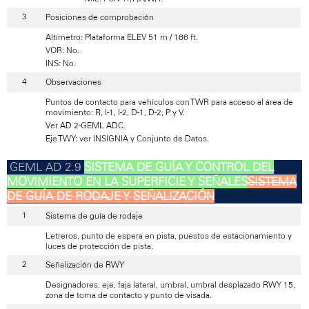
Posiciones de comprobación
Altímetro: Plataforma ELEV 51 m / 166 ft.
VOR: No.
INS: No.
Observaciones
Puntos de contacto para vehículos con TWR para acceso al área de
movimiento: R, I-1, I-2, D-1, D-2, P y V.
Ver AD 2-GEML ADC.
Eje TWY: ver INSIGNIA y Conjunto de Datos.
SISTEMA DE GUÍA Y CONTROL DEL
MOVIMIENTO EN LA SUPERFICIE Y SEÑALES
SISTEMA
DE GUÍA DE RODAJE Y SEÑALIZACIÓN
Sistema de guía de rodaje
Letreros, punto de espera en pista, puestos de estacionamiento y
luces de protección de pista.
Señalización de RWY
Designadores, eje, faja lateral, umbral, umbral desplazado RWY 15,
zona de toma de contacto y punto de visada.