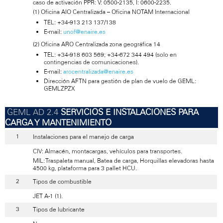
caso de activación PPR: V: 0500-2135, I: 0600-2235.
(1) Oficina AIO Centralizada – Oficina NOTAM Internacional
TEL: +34-913 213 137/138
E-mail:
unof@enaire.es
(2) Oficina ARO Centralizada zona geográfica 14
TEL: +34-918 603 569; +34-672 344 494 (solo en
contingencias de comunicaciones).
E-mail:
arocentralizada@enaire.es
Dirección AFTN para gestión de plan de vuelo de GEML:
GEMLZPZX
SERVICIOS E INSTALACIONES PARA
CARGA Y MANTENIMIENTO
Instalaciones para el manejo de carga
CIV: Almacén, montacargas, vehículos para transportes.
MIL: Traspaleta manual, Batea de carga, Horquillas elevadoras hasta
4500 kg, plataforma para 3 pallet HCU.
Tipos de combustible
JET A-1 (1).
Tipos de lubricante