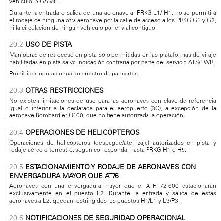
vehículo "SÍGAME".
Durante la entrada o salida de una aeronave al PRKG L1/ H1, no se permitirá
el rodaje de ninguna otra aeronave por la calle de acceso a los PRKG G1 y G2,
ni la circulación de ningún vehículo por el vial contiguo.
USO DE PISTA
Maniobras de retroceso en pista sólo permitidas en las plataformas de viraje
habilitadas en pista salvo indicación contraria por parte del servicio ATS/TWR.
Prohibidas operaciones de arrastre de pancartas.
OTRAS RESTRICCIONES
No existen limitaciones de uso para las aeronaves con clave de referencia
igual o inferior a la declarada para el aeropuerto (3C), a excepción de la
aeronave Bombardier Q400, que no tiene autorizada la operación.
OPERACIONES DE HELICÓPTEROS
Operaciones de helicópteros (despegue/aterrizaje) autorizados en pista y
rodaje aéreo o terrestre, según corresponda, hasta PRKG H1 o H5.
ESTACIONAMIENTO Y RODAJE DE AERONAVES CON
ENVERGADURA MAYOR QUE AT76
Aeronaves con una envergadura mayor que el ATR 72-600 estacionarán
exclusivamente en el puesto L2. Durante la entrada y salida de estas
aeronaves a L2, quedan restringidos los puestos H1/L1 y L3/P3.
NOTIFICACIONES DE SEGURIDAD OPERACIONAL