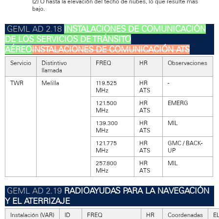
(2) O hasta la elevación del techo de nubes, lo que resulte más
bajo.
INSTALACIONES DE COMUNICACIÓN
DE LOS SERVICIOS DE TRÁNSITO
AÉREO
INSTALACIONES DE COMUNICACIÓN ATS
Servicio
Distintivo
FREQ
HR
Observaciones
llamada
TWR
Melilla
119.525
HR
-
MHz
ATS
121.500
HR
EMERG
MHz
ATS
139.300
HR
MIL
MHz
ATS
121.775
HR
GMC / BACK-
MHz
ATS
UP
257.800
HR
MIL
MHz
ATS
RADIOAYUDAS PARA LA NAVEGACIÓN
Y EL ATERRIZAJE
Instalación (VAR)
ID
FREQ
HR
Coordenadas
E