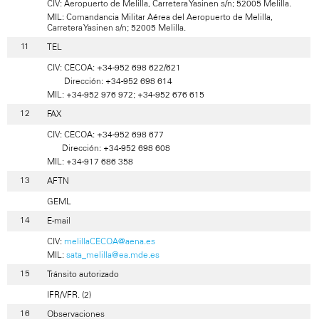
CIV: Aeropuerto de Melilla, Carretera Yasinen s/n; 52005 Melilla.
MIL: Comandancia Militar Aérea del Aeropuerto de Melilla,
Carretera Yasinen s/n; 52005 Melilla.
TEL
CIV: CECOA: +34-952 698 622/621
Dirección: +34-952 698 614
MIL: +34-952 976 972; +34-952 676 615
FAX
CIV: CECOA: +34-952 698 677
Dirección: +34-952 698 608
MIL: +34-917 686 358
AFTN
GEML
E-mail
CIV:
melillaCECOA@aena.es
MIL:
sata_melilla@ea.mde.es
Tránsito autorizado
IFR/VFR. (2)
Observaciones