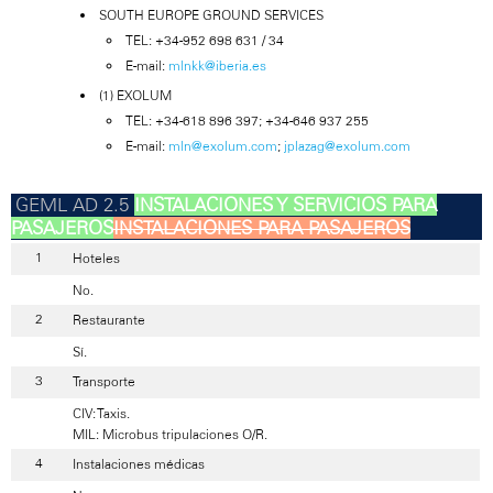
SOUTH EUROPE GROUND SERVICES
TEL: +34-952 698 631 / 34
E-mail:
mlnkk@iberia.es
(1) EXOLUM
TEL: +34-618 896 397; +34-646 937 255
E-mail:
mln@exolum.com
;
jplazag@exolum.com
INSTALACIONES Y SERVICIOS PARA
PASAJEROS
INSTALACIONES PARA PASAJEROS
Hoteles
No.
Restaurante
Sí.
Transporte
CIV: Taxis.
MIL: Microbus tripulaciones O/R.
Instalaciones médicas