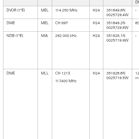
D
DVOR (1ºE)
MEL
114.250 MHz
H24
351649.6N
-
0025729.4W
DME
MEL
CH 89Y
H24
351649.2N
6
0025729.8W
NDB (1ºE)
MIA
292.000 kHz
H24
351828.1N
-
0025719.9W
DME
MLL
CH 121X
H24
351826.6N
1
0025719.5W
m
117.400 MHz