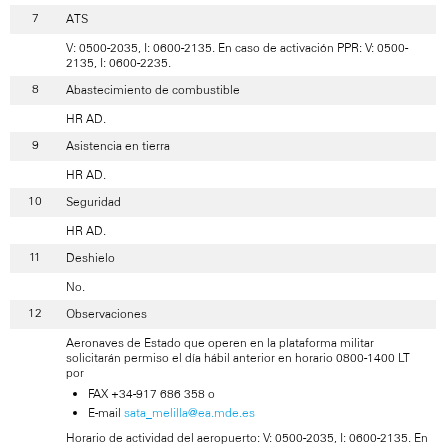
ATS
V: 0500-2035, I: 0600-2135. En caso de activación PPR: V: 0500-
2135, I: 0600-2235.
Abastecimiento de combustible
HR AD.
Asistencia en tierra
HR AD.
Seguridad
HR AD.
Deshielo
No.
Observaciones
Aeronaves de Estado que operen en la plataforma militar
solicitarán permiso el día hábil anterior en horario 0800-1400 LT
por
FAX +34-917 686 358 o
E-mail
sata_melilla@ea.mde.es
Horario de actividad del aeropuerto: V: 0500-2035, I: 0600-2135. En