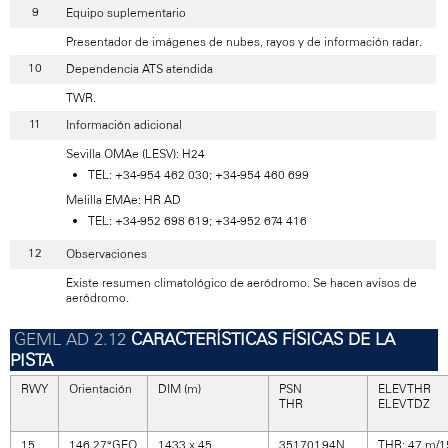
Equipo suplementario
Presentador de imágenes de nubes, rayos y de información radar.
Dependencia ATS atendida
TWR.
Información adicional
Sevilla OMAe (LESV): H24
TEL: +34-954 462 030; +34-954 460 699
Melilla EMAe: HR AD
TEL: +34-952 698 619; +34-952 674 416
Observaciones
Existe resumen climatológico de aeródromo. Se hacen avisos de
aeródromo.
CARACTERÍSTICAS FÍSICAS DE LA
PISTA
RWY
Orientación
DIM (m)
PSN
ELEV THR
THR
ELEV TDZ
15
146.27°GEO
1433 x 45
351701.94N
THR: 47 m/15