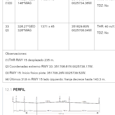
(1)(3)
146°MAG
0025734.36W
TDZ: No
33
326.27°GEO
1371 x 45
351629.60N
THR: 40 m/13
(2)
326°MAG
0025708.04W
TDZ: No
Observaciones:
(1) THR RWY 15 desplazado 235 m.
(2) Coordenadas extremo RWY 33: 351706.61N 0025738.17W.
(3) RWY 15: Inicio físico pista: 351708.28N 0025739.52W.
(4) Últimos 31.8 m RWY 15 lado izquierdo: franja decrece hasta 143.3 m.
PERFIL