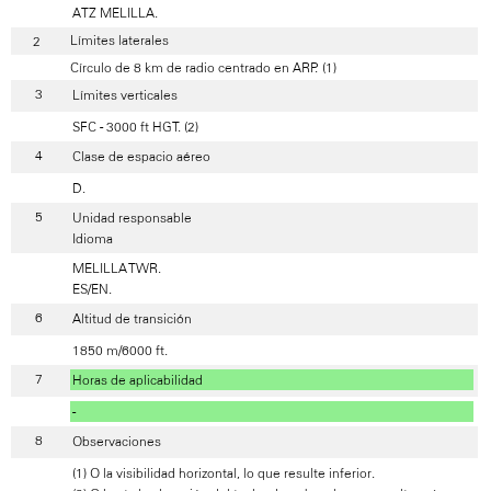
ATZ MELILLA.
Límites laterales
Círculo de 8 km de radio centrado en ARP. (1)
Límites verticales
SFC - 3000 ft HGT. (2)
Clase de espacio aéreo
D.
Unidad responsable
Idioma
MELILLA TWR.
ES/EN.
Altitud de transición
1850 m/6000 ft.
Horas de aplicabilidad
-
Observaciones
(1) O la visibilidad horizontal, lo que resulte inferior.