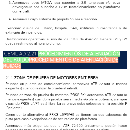
Aeronaves cuyo MTOW sea superior a 3.5 toneladas y/o cuya
envergadura sea superior a 12 m (estacionamiento en plataforma
comercial).
Aeronaves cuyo sistema de propulsión sea a reacción.
Exención: vuelos de Estado, hospital, SAR, militares, humanitarios y de
extinción de incendios.
Restricciones operativas: el uso de los PRKG de Aviación General G1 y G2
queda restringido al horario diurno.
PROCEDIMIENTOS DE ATENUACIÓN
DEL RUIDO
PROCEDIMIENTOS DE ATENUACIÓN DE
RUIDOS
ZONA DE PRUEBA DE MOTORES EN TIERRA
Pruebas en puesto de estacionamiento: aeronaves ATR 72-600 (o menos
exigentes) cuando realizan la prueba al ralentí.
Pruebas en zona de prueba de motores (PRKG P5): aeronaves ATR 72-600 (o
menos exigentes) cuando la prueba sea a media y/o plena potencia, siempre
y cuando PRKG L4/P4 esté libre. La aeronave debe colocarse en la posición P
(Poniente).
Como punto alternativo al PRKG L5/P5/H5 se tienen las dos cabeceras de
pista para caso excepcionales de saturación de plataforma.
Aeronaves más exigentes que el ATR 72-600 únicamente podrán hacer
pruebas de motores (que no sean al ralentí) en cabeceras de pista.