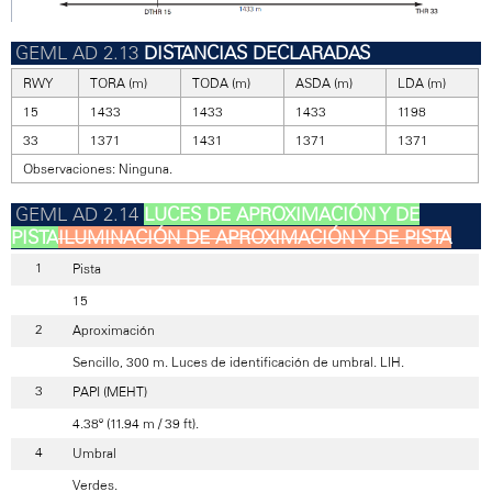
DISTANCIAS DECLARADAS
RWY
TORA (m)
TODA (m)
ASDA (m)
LDA (m)
15
1433
1433
1433
1198
33
1371
1431
1371
1371
Observaciones: Ninguna.
LUCES DE APROXIMACIÓN Y DE
PISTA
ILUMINACIÓN DE APROXIMACIÓN Y DE PISTA
Pista
15
Aproximación
Sencillo, 300 m. Luces de identificación de umbral. LIH.
PAPI (MEHT)
4.38º (11.94 m / 39 ft).
Umbral
Verdes.