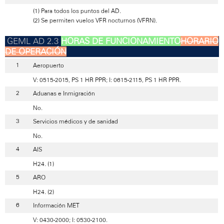
(1) Para todos los puntos del AD.
(2) Se permiten vuelos VFR nocturnos (VFRN).
HORAS DE FUNCIONAMIENTO
HORARIO
DE OPERACIÓN
Aeropuerto
V: 0515-2015, PS 1 HR PPR; I: 0615-2115, PS 1 HR PPR.
Aduanas e Inmigración
No.
Servicios médicos y de sanidad
No.
AIS
H24. (1)
ARO
H24. (2)
Información MET
V: 0430-2000; I: 0530-2100.