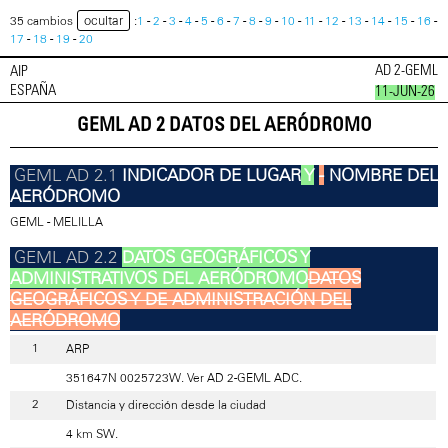
ocultar
35 cambios
:
1
-
2
-
3
-
4
-
5
-
6
-
7
-
8
-
9
-
10
-
11
-
12
-
13
-
14
-
15
-
16
-
17
-
18
-
19
-
20
AD 2-GEML
AIP
ESPAÑA
11-JUN-26
GEML AD 2 DATOS DEL AERÓDROMO
INDICADOR DE LUGAR
Y
-
NOMBRE DEL
AERÓDROMO
GEML - MELILLA
DATOS GEOGRÁFICOS Y
ADMINISTRATIVOS DEL AERÓDROMO
DATOS
GEOGRÁFICOS Y DE ADMINISTRACIÓN DEL
AERÓDROMO
ARP
351647N 0025723W. Ver AD 2-GEML ADC.
Distancia y dirección desde la ciudad
4 km SW.