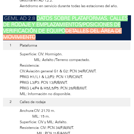
descrita en AD 1.2.2.
Aeródromo en servicio durante todas las estaciones del año.
DATOS SOBRE PLATAFORMAS, CALLES
DE RODAJE Y EMPLAZAMIENTOS/POSICIONES DE
VERIFICACIÓN DE EQUIPO
DETALLES DEL ÁREA DE
MOVIMIENTO
Plataforma
Superficie: CIV: Hormigón.
MIL: Asfalto / Terreno compactado.
Resistencia:
CIV:Aviación general G1 & G2: PCN 34/R/C/W/T.
PRKG H1/ L1 & L2/P2: PCN 17/R/C/W/T.
PRKG L3/P3: PCN 13/R/B/W/T.
PRKG L4/P4 & H5/L5/P5: PCN 28/R/B/W/T.
MIL: Información no disponible.
Calles de rodaje
Anchura:CIV: 21.70 m.
MIL: 15 m.
Superficie: CIV y MIL: Asfalto.
Resistencia: CIV: PCN 34/F/A/W/T.
MIL: PCN 11/F/A/W/T.