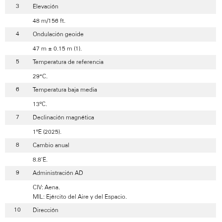
Elevación
48 m/156 ft.
Ondulación geoide
47 m ± 0.15 m (1).
Temperatura de referencia
29°C.
Temperatura baja media
13ºC.
Declinación magnética
1ºE (2025).
Cambio anual
8.8'E.
Administración AD
CIV: Aena.
MIL: Ejército del Aire y del Espacio.
Dirección