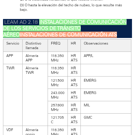
(3) O hasta la elevación del techo de nubes, lo que resulte más
bajo.
INSTALACIONES DE COMUNICACIÓN
DE LOS SERVICIOS DE TRÁNSITO
AÉREO
INSTALACIONES DE COMUNICACIÓN ATS
Servicio
Distintivo
FREQ
HR
Observaciones
llamada
APP
Almería
118.350
HR
APP/L
APP
MHz
ATS
TWR
Almería
118.350
HR
TWR
MHz
ATS
121.500
HR
EMERG
MHz
ATS
243.000
HR
EMERG
MHz
ATS
257.800
HR
MIL
MHz
ATS
121.705
HR
GMC
C
ATS
VDF
Almería
118.350
HR
gonio
MHz
ATS