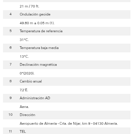
21 m / 70 ft.
Ondulación geoide
49.60 m ± 0.05 m (1).
Temperatura de referencia
31°C.
Temperatura baja media
13°C.
Declinación magnética
0°(2020).
Cambio anual
7.2’E.
Administración AD
Aena.
Dirección
Aeropuerto de Almería - Crta. de Níjar, km 9 - 04130 Almería.
TEL