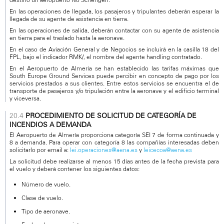
En las operaciones de llegada, los pasajeros y tripulantes deberán esperar la
llegada de su agente de asistencia en tierra.
En las operaciones de salida, deberán contactar con su agente de asistencia
en tierra para el traslado hasta la aeronave.
En el caso de Aviación General y de Negocios se incluirá en la casilla 18 del
FPL, bajo el indicador RMK/, el nombre del agente handling contratado.
En el Aeropuerto de Almería se han establecido las tarifas máximas que
South Europe Ground Services puede percibir en concepto de pago por los
servicios prestados a sus clientes. Entre estos servicios se encuentra el de
transporte de pasajeros y/o tripulación entre la aeronave y el edificio terminal
y viceversa.
PROCEDIMIENTO DE SOLICITUD DE CATEGORÍA DE
INCENDIOS A DEMANDA
El Aeropuerto de Almería proporciona categoría SEI 7 de forma continuada y
8 a demanda. Para operar con categoría 8 las compañías interesadas deben
solicitarlo por email a:
lei.operaciones@aena.es
y
leicecoa@aena.es
La solicitud debe realizarse al menos 15 días antes de la fecha prevista para
el vuelo y deberá contener los siguientes datos:
Número de vuelo.
Clase de vuelo.
Tipo de aeronave.