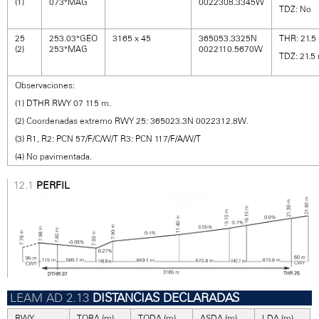
(1)
073°MAG
0022308.3345W
TDZ: No
25
253.03°GEO
3165 x 45
365053.3325N
THR: 21.5 
(2)
253°MAG
0022110.5670W
TDZ: 21.5 
Observaciones:
(1) DTHR RWY 07 115 m.
(2) Coordenadas extremo RWY 25: 365023.3N 0022312.8W.
(3) R1, R2: PCN 57/F/C/W/T R3: PCN 117/F/A/W/T
(4) No pavimentada.
PERFIL
DISTANCIAS DECLARADAS
RWY
TORA (m)
TODA (m)
ASDA (m)
LDA (m)