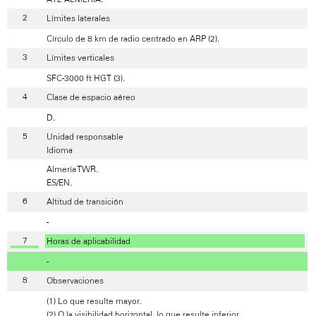
Límites laterales
Círculo de 8 km de radio centrado en ARP (2).
Límites verticales
SFC-3000 ft HGT (3).
Clase de espacio aéreo
D.
Unidad responsable
Idioma
Almería TWR.
ES/EN.
Altitud de transición
-
Horas de aplicabilidad
-
Observaciones
(1) Lo que resulte mayor.
(2) O la visibilidad horizontal, lo que resulte inferior.