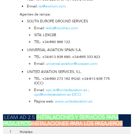
E-mail:
lei@exolum.com
Agentes de rampa:
SOUTH EUROPE GROUND SERVICES
E-mail:
leikq@southeu.com
SITA: LEIKQIB
TEL: +34-690 998 122
UNIVERSAL AVIATION SPAIN S.A.
TEL: +34-913 936 890; +34-685 333 923
E-mail:
universal.aviation@uvspain.com
UNITED AVIATION SERVICES, S.L.
TEL: +34-690 273 162 (H24); +34-913 936 775
(OCC)
E-mail:
ops.lei@unitedaviation.es
;
ops@unitedaviation.es (OCC)
Página web:
www.unitedaviation.es
INSTALACIONES Y SERVICIOS PARA
PASAJEROS
INSTALACIONES PARA LOS PASAJEROS
Hoteles