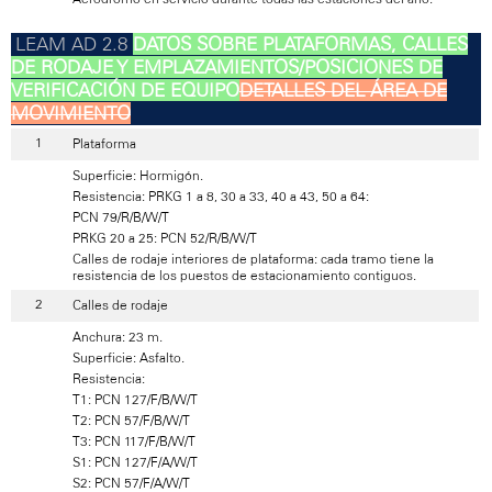
DATOS SOBRE PLATAFORMAS, CALLES
DE RODAJE Y EMPLAZAMIENTOS/POSICIONES DE
VERIFICACIÓN DE EQUIPO
DETALLES DEL ÁREA DE
MOVIMIENTO
Plataforma
Superficie: Hormigón.
Resistencia: PRKG 1 a 8, 30 a 33, 40 a 43, 50 a 64:
PCN 79/R/B/W/T
PRKG 20 a 25: PCN 52/R/B/W/T
Calles de rodaje interiores de plataforma: cada tramo tiene la
resistencia de los puestos de estacionamiento contiguos.
Calles de rodaje
Anchura: 23 m.
Superficie: Asfalto.
Resistencia:
T1: PCN 127/F/B/W/T
T2: PCN 57/F/B/W/T
T3: PCN 117/F/B/W/T
S1: PCN 127/F/A/W/T
S2: PCN 57/F/A/W/T