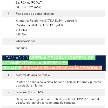
S3: PCN 57/F/C/W/T
S4: PCN 117/F/A/W/T
Posiciones de comprobación
Altímetro: Plataforma GATE A ELEV: 12 m/39 ft.
Plataforma GATE D ELEV: 15 m/49 ft.
VOR: No.
INS: No.
Observaciones
Ninguna.
SISTEMA DE GUÍA Y CONTROL DEL
MOVIMIENTO EN LA SUPERFICIE Y
SEÑALES
SISTEMAS Y SEÑALES DE GUÍA DE RODAJE
Sistema de guía de rodaje
Puntos de espera de la pista, barras de parada, letreros y puestos
de estacionamiento.
Señalización de RWY
Designadores, eje, umbral, umbral desplazado RWY 07, punto de
visada, faja lateral y zona de toma de contacto.