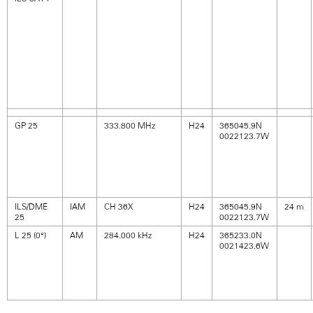
GP 25
333.800 MHz
H24
365045.9N
0022123.7W
ILS/DME
IAM
CH 36X
H24
365045.9N
24 m
25
0022123.7W
L 25 (0°)
AM
284.000 kHz
H24
365233.0N
0021423.6W