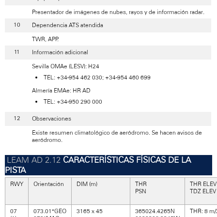
Presentador de imágenes de nubes, rayos y de información radar.
Dependencia ATS atendida
TWR, APP.
Información adicional
Sevilla OMAe (LESV): H24
TEL: +34-954 462 030; +34-954 460 699
Almería EMAe: HR AD
TEL: +34-950 290 000
Observaciones
Existe resumen climatológico de aeródromo. Se hacen avisos de
aeródromo.
CARACTERÍSTICAS FÍSICAS DE LA
PISTA
RWY
Orientación
DIM (m)
THR
THR ELEV
PSN
TDZ ELEV
07
073.01°GEO
3165 x 45
365024.4265N
THR: 8 m/