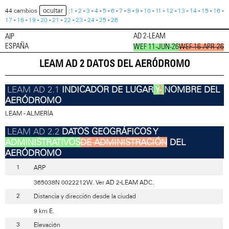
ocultar
44 cambios
:
1
-
2
-
3
-
4
-
5
-
6
-
7
-
8
-
9
-
10
-
11
-
12
-
13
-
14
-
15
-
16
-
17
-
18
-
19
-
20
-
21
-
22
-
23
-
24
-
25
-
26
AD 2-LEAM
AIP
ESPAÑA
WEF 11-JUN-26
WEF 16-APR-26
LEAM AD 2 DATOS DEL AERÓDROMO
INDICADOR DE LUGAR
Y
-
NOMBRE DEL
AERÓDROMO
LEAM - ALMERÍA
DATOS GEOGRÁFICOS Y
ADMINISTRATIVOS
DE ADMINISTRACIÓN
DEL
AERÓDROMO
ARP
365038N 0022212W. Ver AD 2-LEAM ADC.
Distancia y dirección desde la ciudad
9 km E.
Elevación