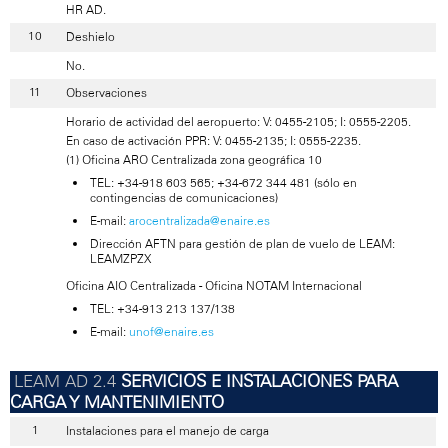
HR AD.
Deshielo
No.
Observaciones
Horario de actividad del aeropuerto: V: 0455-2105; I: 0555-2205.
En caso de activación PPR: V: 0455-2135; I: 0555-2235.
(1) Oficina ARO Centralizada zona geográfica 10
TEL: +34-918 603 565; +34-672 344 481 (sólo en
contingencias de comunicaciones)
E-mail:
arocentralizada@enaire.es
Dirección AFTN para gestión de plan de vuelo de LEAM:
LEAMZPZX
Oficina AIO Centralizada - Oficina NOTAM Internacional
TEL: +34-913 213 137/138
E-mail:
unof@enaire.es
SERVICIOS E INSTALACIONES PARA
CARGA Y MANTENIMIENTO
Instalaciones para el manejo de carga