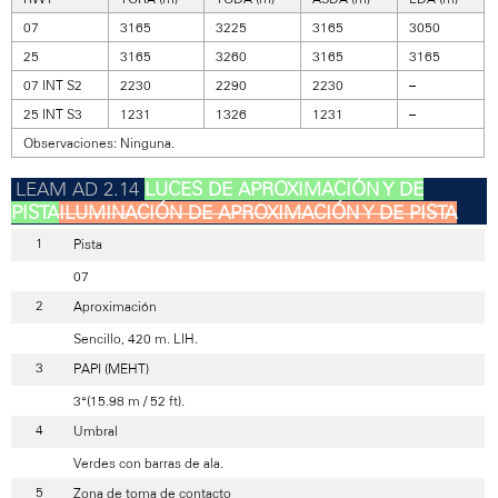
07
3165
3225
3165
3050
25
3165
3260
3165
3165
07 INT S2
2230
2290
2230
–
25 INT S3
1231
1326
1231
–
Observaciones: Ninguna.
LUCES DE APROXIMACIÓN Y DE
PISTA
ILUMINACIÓN DE APROXIMACIÓN Y DE PISTA
Pista
07
Aproximación
Sencillo, 420 m. LIH.
PAPI (MEHT)
3°(15.98 m / 52 ft).
Umbral
Verdes con barras de ala.
Zona de toma de contacto