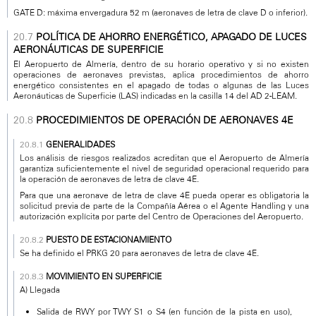
GATE D: máxima envergadura 52 m (aeronaves de letra de clave D o inferior).
POLÍTICA DE AHORRO ENERGÉTICO, APAGADO DE LUCES
AERONÁUTICAS DE SUPERFICIE
El Aeropuerto de Almería, dentro de su horario operativo y si no existen
operaciones de aeronaves previstas, aplica procedimientos de ahorro
energético consistentes en el apagado de todas o algunas de las Luces
Aeronáuticas de Superficie (LAS) indicadas en la casilla 14 del AD 2-LEAM.
PROCEDIMIENTOS DE OPERACIÓN DE AERONAVES 4E
GENERALIDADES
Los análisis de riesgos realizados acreditan que el Aeropuerto de Almería
garantiza suficientemente el nivel de seguridad operacional requerido para
la operación de aeronaves de letra de clave 4E.
Para que una aeronave de letra de clave 4E pueda operar es obligatoria la
solicitud previa de parte de la Compañía Aérea o el Agente Handling y una
autorización explícita por parte del Centro de Operaciones del Aeropuerto.
PUESTO DE ESTACIONAMIENTO
Se ha definido el PRKG 20 para aeronaves de letra de clave 4E.
MOVIMIENTO EN SUPERFICIE
A) Llegada
Salida de RWY por TWY S1 o S4 (en función de la pista en uso),