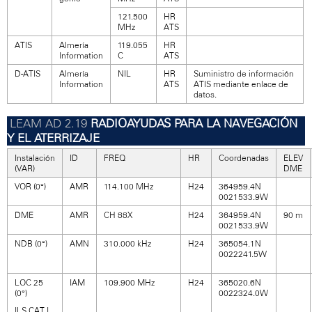
121.500
HR
MHz
ATS
ATIS
Almería
119.055
HR
Information
C
ATS
D-ATIS
Almería
NIL
HR
Suministro de información
Information
ATS
ATIS mediante enlace de
datos.
RADIOAYUDAS PARA LA NAVEGACIÓN
Y EL ATERRIZAJE
Instalación
ID
FREQ
HR
Coordenadas
ELEV
(VAR)
DME
VOR (0°)
AMR
114.100 MHz
H24
364959.4N
0021533.9W
DME
AMR
CH 88X
H24
364959.4N
90 m
0021533.9W
NDB (0°)
AMN
310.000 kHz
H24
365054.1N
0022241.5W
LOC 25
IAM
109.900 MHz
H24
365020.6N
(0°)
0022324.0W
ILS CAT I