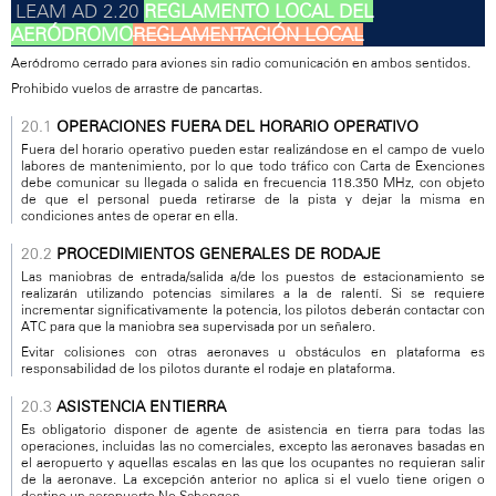
REGLAMENTO LOCAL DEL
AERÓDROMO
REGLAMENTACIÓN LOCAL
Aeródromo cerrado para aviones sin radio comunicación en ambos sentidos.
Prohibido vuelos de arrastre de pancartas.
OPERACIONES FUERA DEL HORARIO OPERATIVO
Fuera del horario operativo pueden estar realizándose en el campo de vuelo
labores de mantenimiento, por lo que todo tráfico con Carta de Exenciones
debe comunicar su llegada o salida en frecuencia 118.350 MHz, con objeto
de que el personal pueda retirarse de la pista y dejar la misma en
condiciones antes de operar en ella.
PROCEDIMIENTOS GENERALES DE RODAJE
Las maniobras de entrada/salida a/de los puestos de estacionamiento se
realizarán utilizando potencias similares a la de ralentí. Si se requiere
incrementar significativamente la potencia, los pilotos deberán contactar con
ATC para que la maniobra sea supervisada por un señalero.
Evitar colisiones con otras aeronaves u obstáculos en plataforma es
responsabilidad de los pilotos durante el rodaje en plataforma.
ASISTENCIA EN TIERRA
Es obligatorio disponer de agente de asistencia en tierra para todas las
operaciones, incluidas las no comerciales, excepto las aeronaves basadas en
el aeropuerto y aquellas escalas en las que los ocupantes no requieran salir
de la aeronave. La excepción anterior no aplica si el vuelo tiene origen o
destino un aeropuerto No Schengen.