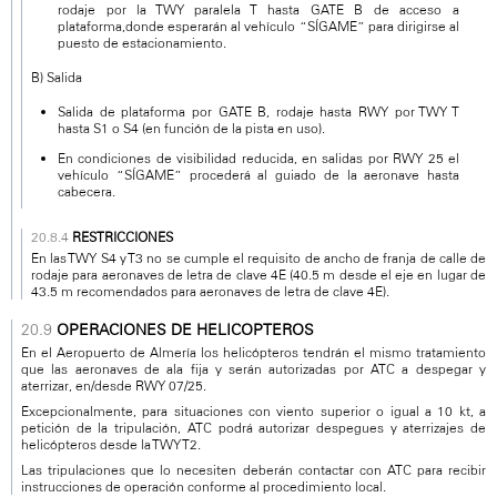
rodaje por la TWY paralela T hasta GATE B de acceso a
plataforma,donde esperarán al vehículo “SÍGAME” para dirigirse al
puesto de estacionamiento.
B) Salida
Salida de plataforma por GATE B, rodaje hasta RWY por TWY T
hasta S1 o S4 (en función de la pista en uso).
En condiciones de visibilidad reducida, en salidas por RWY 25 el
vehículo “SÍGAME” procederá al guiado de la aeronave hasta
cabecera.
RESTRICCIONES
En las TWY S4 y T3 no se cumple el requisito de ancho de franja de calle de
rodaje para aeronaves de letra de clave 4E (40.5 m desde el eje en lugar de
43.5 m recomendados para aeronaves de letra de clave 4E).
OPERACIONES DE HELICOPTEROS
En el Aeropuerto de Almería los helicópteros tendrán el mismo tratamiento
que las aeronaves de ala fija y serán autorizadas por ATC a despegar y
aterrizar, en/desde RWY 07/25.
Excepcionalmente, para situaciones con viento superior o igual a 10 kt, a
petición de la tripulación, ATC podrá autorizar despegues y aterrizajes de
helicópteros desde la TWY T2.
Las tripulaciones que lo necesiten deberán contactar con ATC para recibir
instrucciones de operación conforme al procedimiento local.