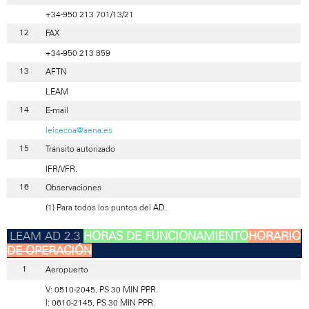
+34-950 213 701/13/21
FAX
+34-950 213 859
AFTN
LEAM
E-mail
leicecoa@aena.es
Tránsito autorizado
IFR/VFR.
Observaciones
(1) Para todos los puntos del AD.
HORAS DE FUNCIONAMIENTO
HORARIO
DE OPERACIÓN
Aeropuerto
V: 0510-2045, PS 30 MIN PPR.
I: 0610-2145, PS 30 MIN PPR.