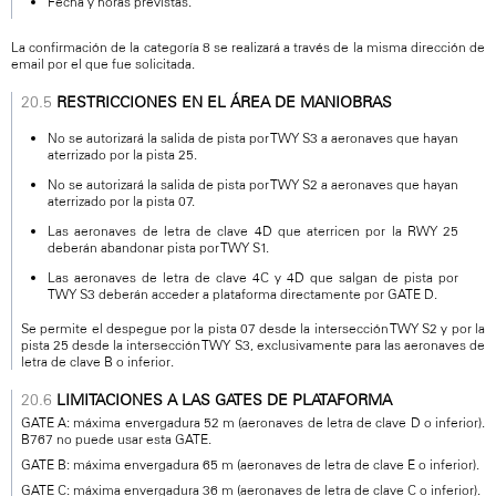
Fecha y horas previstas.
La confirmación de la categoría 8 se realizará a través de la misma dirección de
email por el que fue solicitada.
RESTRICCIONES EN EL ÁREA DE MANIOBRAS
No se autorizará la salida de pista por TWY S3 a aeronaves que hayan
aterrizado por la pista 25.
No se autorizará la salida de pista por TWY S2 a aeronaves que hayan
aterrizado por la pista 07.
Las aeronaves de letra de clave 4D que aterricen por la RWY 25
deberán abandonar pista por TWY S1.
Las aeronaves de letra de clave 4C y 4D que salgan de pista por
TWY S3 deberán acceder a plataforma directamente por GATE D.
Se permite el despegue por la pista 07 desde la intersección TWY S2 y por la
pista 25 desde la intersección TWY S3, exclusivamente para las aeronaves de
letra de clave B o inferior.
LIMITACIONES A LAS GATES DE PLATAFORMA
GATE A: máxima envergadura 52 m (aeronaves de letra de clave D o inferior).
B767 no puede usar esta GATE.
GATE B: máxima envergadura 65 m (aeronaves de letra de clave E o inferior).
GATE C: máxima envergadura 36 m (aeronaves de letra de clave C o inferior).