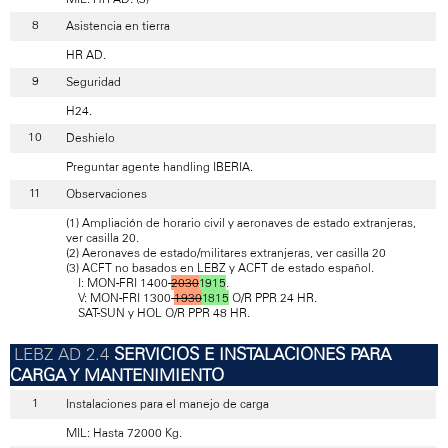
Asistencia en tierra
HR AD.
Seguridad
H24.
Deshielo
Preguntar agente handling IBERIA.
Observaciones
(1) Ampliación de horario civil y aeronaves de estado extranjeras,
ver casilla 20.
(2) Aeronaves de estado/militares extranjeras, ver casilla 20
(3) ACFT no basados en LEBZ y ACFT de estado español.
I: MON-FRI 1400-
2030
1915
.
V: MON-FRI 1300-
1930
1815
O/R PPR 24 HR.
SAT-SUN y HOL O/R PPR 48 HR.
SERVICIOS E INSTALACIONES PARA
CARGA Y MANTENIMIENTO
Instalaciones para el manejo de carga
MIL: Hasta 72000 Kg.