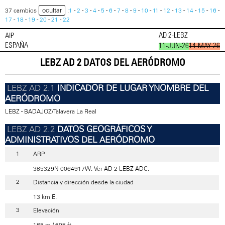
ocultar
37 cambios
:
1
-
2
-
3
-
4
-
5
-
6
-
7
-
8
-
9
-
10
-
11
-
12
-
13
-
14
-
15
-
16
-
17
-
18
-
19
-
20
-
21
-
22
AD 2-LEBZ
AIP
ESPAÑA
11-JUN-26
14-MAY-26
LEBZ AD 2 DATOS DEL AERÓDROMO
INDICADOR DE LUGAR YNOMBRE DEL
AERÓDROMO
LEBZ - BADAJOZ/Talavera La Real
DATOS GEOGRÁFICOS Y
ADMINISTRATIVOS DEL AERÓDROMO
ARP
385329N 0064917W. Ver AD 2-LEBZ ADC.
Distancia y dirección desde la ciudad
13 km E.
Elevación
185 m / 608 ft.