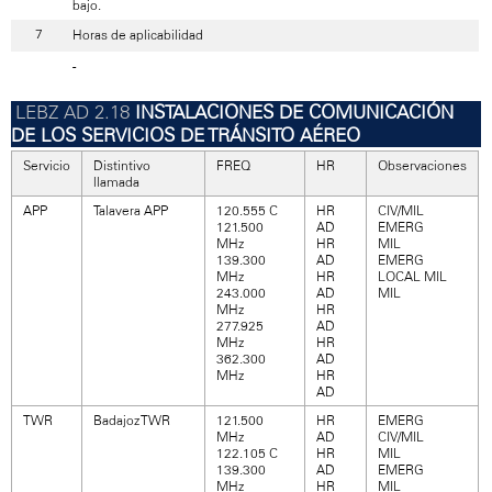
bajo.
Horas de aplicabilidad
-
INSTALACIONES DE COMUNICACIÓN
DE LOS SERVICIOS DE TRÁNSITO AÉREO
Servicio
Distintivo
FREQ
HR
Observaciones
llamada
APP
Talavera APP
120.555 C
HR
CIV/MIL
121.500
AD
EMERG
MHz
HR
MIL
139.300
AD
EMERG
MHz
HR
LOCAL MIL
243.000
AD
MIL
MHz
HR
277.925
AD
MHz
HR
362.300
AD
MHz
HR
AD
TWR
Badajoz TWR
121.500
HR
EMERG
MHz
AD
CIV/MIL
122.105 C
HR
MIL
139.300
AD
EMERG
MHz
HR
MIL