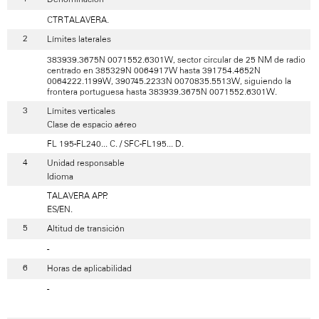
CTR TALAVERA.
Límites laterales
383939.3675N 0071552.6301W, sector circular de 25 NM de radio
centrado en 385329N 0064917W hasta 391754.4652N
0064222.1199W, 390745.2233N 0070835.5513W, siguiendo la
frontera portuguesa hasta 383939.3675N 0071552.6301W.
Límites verticales
Clase de espacio aéreo
FL 195-FL240... C. / SFC-FL195... D.
Unidad responsable
Idioma
TALAVERA APP.
ES/EN.
Altitud de transición
-
Horas de aplicabilidad
-