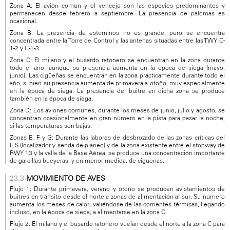
Zona A: El avión común y el vencejo son las especies predominantes y
permanecen desde febrero a septiembre. La presencia de palomas es
ocasional.
Zona B: La presencia de estorninos no es grande, pero se encuentra
concentrada entre la Torre de Control y las antenas situadas entre las TWY C-
1-2 y C-1-3.
Zona C: El milano y el busardo ratonero se encuentran en la zona durante
todo el año, aunque su presencia aumenta en la época de siega (mayo,
junio). Las cigüeñas se encuentran en la zona prácticamente durante todo el
año, si bien su presencia aumenta de primavera a otoño, muy especialmente
en la época de siega. La presencia del buitre en dicha zona se produce
también en la época de siega.
Zona D: Los aviones comunes, durante los meses de junio, julio y agosto, se
concentran ocasionalmente en gran número en la pista para pasar la noche,
si las temperaturas son bajas.
Zonas E, F y G: Durante las labores de desbrozado de las zonas críticas del
ILS (localizador y senda de planeo) y de la zona existente entre el stopway de
RWY 13 y la valla de la Base Aérea, se produce una concentración importante
de garcillas bueyeras, y en menor medida, de cigüeñas.
MOVIMIENTO DE AVES
Flujo 1: Durante primavera, verano y otoño se producen avistamientos de
buitres en tránsito desde el norte a zonas de alimentación al sur. Su número
aumenta los meses de calor, valiéndose de las corrientes térmicas, llegando
incluso, en la época de siega, a alimentarse en la zona C.
Flujo 2: El milano y el busardo ratonero vuelan desde el norte a la zona C para