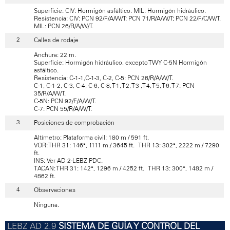
Superficie: CIV: Hormigón asfáltico. MIL: Hormigón hidráulico.
Resistencia: CIV: PCN 92/F/A/W/T; PCN 71/R/A/W/T; PCN 22/F/C/W/T.
MIL: PCN 26/R/A/W/T.
Calles de rodaje
Anchura: 22 m.
Superficie: Hormigón hidráulico, excepto TWY C-5N Hormigón
asfáltico.
Resistencia: C-1-1,C-1-3, C-2, C-5: PCN 26/R/A/W/T.
C-1, C-1-2, C-3, C-4, C-6, C-8, T-1, T-2, T-3 ,T-4, T-5, T-6, T-7: PCN
35/R/A/W/T.
C-5N: PCN 92/F/A/W/T.
C-7: PCN 55/R/A/W/T.
Posiciones de comprobación
Altímetro: Plataforma civil: 180 m / 591 ft.
VOR: THR 31: 146°, 1111 m / 3645 ft. THR 13: 302°, 2222 m / 7290
ft.
INS: Ver AD 2-LEBZ PDC.
TACAN: THR 31: 142°, 1296 m / 4252 ft. THR 13: 300°, 1482 m /
4862 ft.
Observaciones
Ninguna.
SISTEMA DE GUÍA Y CONTROL DEL