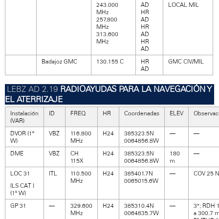
243.000
AD
LOCAL MIL
MHz
HR
257.800
AD
MHz
HR
313.600
AD
MHz
HR
AD
Badajoz GMC
130.155 C
HR
GMC CIV/MIL
AD
RADIOAYUDAS PARA LA NAVEGACIÓN Y
EL ATERRIZAJE
Instalación
ID
FREQ
HR
Coordenadas
ELEV
Observac
(VAR)
DVOR (1º
VBZ
116.800
H24
385323.5N
—
—
W)
MHz
0064856.8W
DME
VBZ
CH
H24
385323.5N
180
—
115X
0064856.8W
m
LOC 31
ITL
110.500
H24
385401.7N
—
COV 25 
MHz
0065015.6W
ILS CAT I
(1º W)
GP 31
—
329.600
H24
385310.4N
—
3°; RDH 
MHz
0064835.7W
a 300.7 