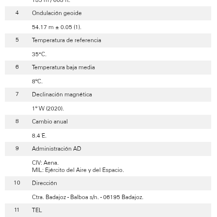
Ondulación geoide
54.17 m ± 0.05 (1).
Temperatura de referencia
35°C.
Temperatura baja media
8ºC.
Declinación magnética
1º W (2020).
Cambio anual
8.4´E.
Administración AD
CIV: Aena.
MIL: Ejército del Aire y del Espacio.
Dirección
Ctra. Badajoz - Balboa s/n. - 06195 Badajoz.
TEL