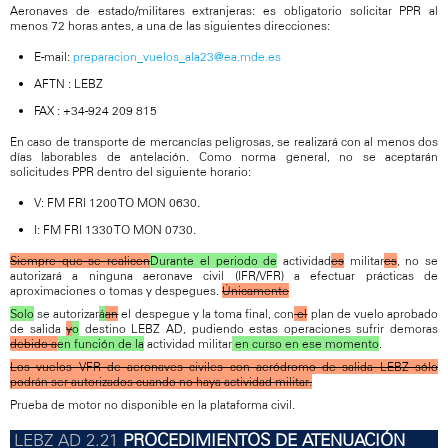
Aeronaves de estado/militares extranjeras: es obligatorio solicitar PPR al
menos 72 horas antes, a una de las siguientes direcciones:
E-mail:
preparacion_vuelos_ala23@ea.mde.es
AFTN : LEBZ
FAX : +34-924 209 815
En caso de transporte de mercancías peligrosas, se realizará con al menos dos
días laborables de antelación. Como norma general, no se aceptarán
solicitudes PPR dentro del siguiente horario:
V: FM FRI 1200 TO MON 0630.
I: FM FRI 1330 TO MON 0730.
Siempre que se realicen
Durante el periodo de
actividad
es
militar
es
, no se
autorizará a ninguna aeronave civil (IFR/VFR) a efectuar prácticas de
aproximaciones o tomas y despegues.
Únicamente
Solo
se autorizar
á
an
el despegue y la toma final, con
el
plan de vuelo aprobado
de salida
y
o
destino LEBZ AD, pudiendo estas operaciones sufrir demoras
debido a
en función de la
actividad militar
en curso en ese momento
.
Los vuelos VFR de aeronaves civiles con aeródromo de salida LEBZ sólo
podrán ser autorizados cuando no haya actividad militar.
Prueba de motor no disponible en la plataforma civil.
PROCEDIMIENTOS DE ATENUACIÓN