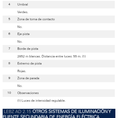
Umbral
Verdes.
Zona de toma de contacto
No.
Eje pista
No.
Borde de pista
2852 m blancas. Distancia entre luces: 55 m. (1)
Extremo de pista
Rojas.
Zona de parada
No.
Observaciones
(1) Luces de intensidad regulable.
OTROS SISTEMAS DE ILUMINACIÓN Y
FUENTE SECUNDARIA DE ENERGÍA ELÉCTRICA