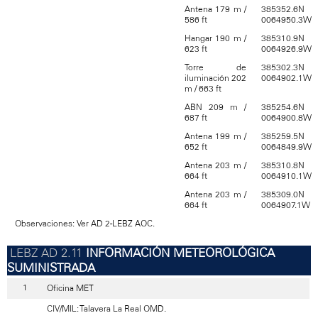
Antena 179 m /
385352.6N
586 ft
0064950.3W
Hangar 190 m /
385310.9N
623 ft
0064926.9W
Torre de
385302.3N
iluminación 202
0064902.1W
m / 663 ft
ABN 209 m /
385254.6N
687 ft
0064900.8W
Antena 199 m /
385259.5N
652 ft
0064849.9W
Antena 203 m /
385310.8N
664 ft
0064910.1W
Antena 203 m /
385309.0N
664 ft
0064907.1W
Observaciones: Ver AD 2-LEBZ AOC.
INFORMACIÓN METEOROLÓGICA
SUMINISTRADA
Oficina MET
CIV/MIL: Talavera La Real OMD.