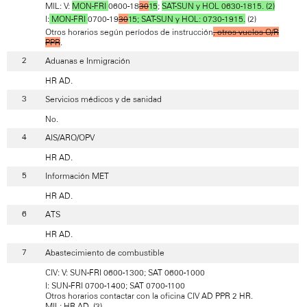
MIL: V:
MON-FRI
0600-18
30
15
;
SAT-SUN y HOL 0630-1815. (2)
I:
MON-FRI
0700-19
30
15; SAT-SUN y HOL: 0730-1915.
(2)
Otros horarios según períodos de instrucción
, otros vuelos O/R
PPR
.
Aduanas e Inmigración
HR AD.
Servicios médicos y de sanidad
No.
AIS/ARO/OPV
HR AD.
Información MET
HR AD.
ATS
HR AD.
Abastecimiento de combustible
CIV: V: SUN-FRI 0600-1300; SAT 0600-1000
I: SUN-FRI 0700-1400; SAT 0700-1100
Otros horarios contactar con la oficina CIV AD PPR 2 HR.
MIL: HR AD. (3)