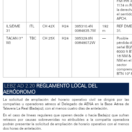
FMTHR 3
117.4 m R
la derech
el sentid
APCH.
ILS/DME
ITL
CH 42X
H24
385310.4N
192
REF DME
31
0064835.7W
m
31.
TACAN (1º
TBC
CH 25X
H24
385329.8N
—
Posible
W)
0064907.2W
pérdida 
señal BL
6000 ft 
16 NM &
NM en el
sector
compren
BTN 10º 
REGLAMENTO LOCAL DEL
AERÓDROMO
La solicitud de ampliación del horario operativo civil se dirigirá por las
compañías u operadores aéreos al Delegado de AENA en la Base Aérea de
Talavera La Real (Badajoz), con al menos cuatro días de antelación.
En el caso de líneas regulares que operen desde o hacia Badajoz que sufran
retrasos por causas sobrevenidas no atribuibles a la compañía operadora
podrán presentar la solicitud de ampliación de horario operativo con al menos
dos horas de antelación.