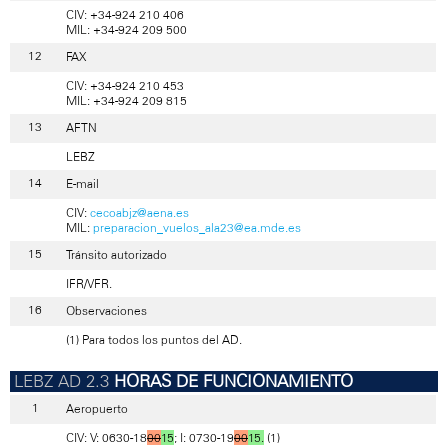
CIV: +34-924 210 406
MIL: +34-924 209 500
FAX
CIV: +34-924 210 453
MIL: +34-924 209 815
AFTN
LEBZ
E-mail
CIV:
cecoabjz@aena.es
MIL:
preparacion_vuelos_ala23@ea.mde.es
Tránsito autorizado
IFR/VFR.
Observaciones
(1) Para todos los puntos del AD.
HORAS DE FUNCIONAMIENTO
Aeropuerto
CIV: V: 0630-18
00
15
; I: 0730-19
00
15.
(1)