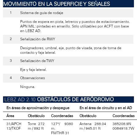
MOVIMIENTO EN LA SUPERFICIE Y SEÑALES
Sistema de guía de rodaje
Puntos de espera en pista, letreros y puestos de estacionamiento.
APN MIL: pintadas en amarillo. Sólo utilizables por ACFT con base
en LEBZ AD.
Señalización de RWY
Designadores, umbral, eje, punto de visada, zona de toma de
contacto y faja lateral.
Señalización de TWY
Eje y faja lateral.
Observaciones
Ninguna.
OBSTÁCULOS DE AERÓDROMO
En áreas de aproximación y despegue
En el área de circuito y en el AD
Área
Obstáculo
Coordenadas
Obstáculo
Coordenadas
31/APCH
Torre 272
127°/ 9380
Antena 288.04
385208.9N
13/TKOF
m / 892 ft
m.
m / 945.01 ft
0064918.7W
FM THR 31