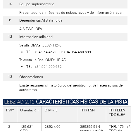
Equipo suplementario
Presentador de imágenes de nubes, rayos y de información radar.
Dependencia ATS atendida
AIS, TWR, OPV.
Información adicional
Sevilla OMAe (LESV): H24.
TEL: +34-954 462 030; +34-954 460 699
Talavera La Real OMD: HR AD.
TEL: +34-924 209 632
Observaciones
Existe resumen climatológico del aeródromo. Se hacen avisos de
aeródromo.
CARACTERÍSTICAS FÍSICAS DE LA PISTA
RWY
Orientación
DIM (m)
THR PSN
THR ELEV
TDZ ELEV
13
125.62°
2852 x 60
385355.51N
THR: 176 m / 
GEO
0065004.62W
TDZ: No