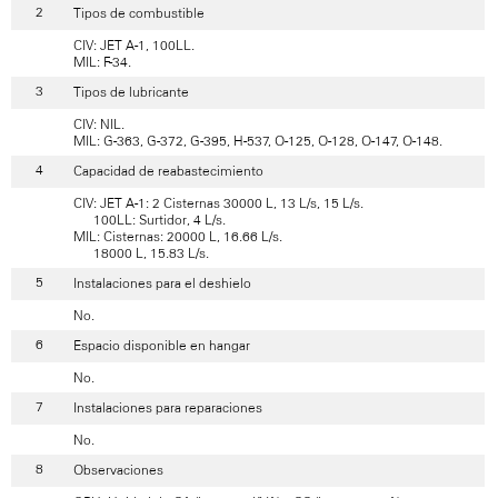
Tipos de combustible
CIV: JET A-1, 100LL.
MIL: F-34.
Tipos de lubricante
CIV: NIL.
MIL: G-363, G-372, G-395, H-537, O-125, O-128, O-147, O-148.
Capacidad de reabastecimiento
CIV: JET A-1: 2 Cisternas 30000 L, 13 L/s, 15 L/s.
100LL: Surtidor, 4 L/s.
MIL: Cisternas: 20000 L, 16.66 L/s.
18000 L, 15.83 L/s.
Instalaciones para el deshielo
No.
Espacio disponible en hangar
No.
Instalaciones para reparaciones
No.
Observaciones