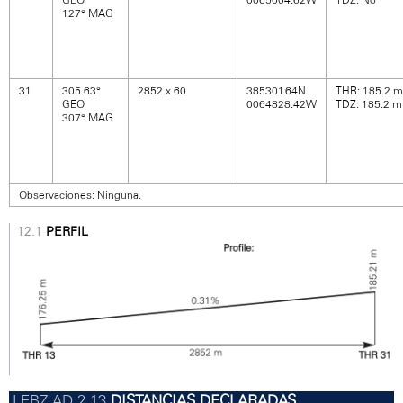
127° MAG
31
305.63°
2852 x 60
385301.64N
THR: 185.2 m 
GEO
0064828.42W
TDZ: 185.2 m 
307° MAG
Observaciones: Ninguna.
PERFIL
DISTANCIAS DECLARADAS