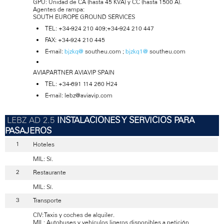
GPU: Unidad de CA (hasta 45 KVA) y CC (hasta 1500 A).
Agentes de rampa:
SOUTH EUROPE GROUND SERVICES
TEL: +34-924 210 409;+34-924 210 447
FAX: +34-924 210 445
E-mail:
bjzkq@
southeu.com ;
bjzkq1@
southeu.com
AVIAPARTNER AVIAVIP SPAIN
TEL: +34-691 114 260 H24
E-mail: lebz@aviavip.com
INSTALACIONES Y SERVICIOS PARA
PASAJEROS
Hoteles
MIL: Sí.
Restaurante
MIL: Sí.
Transporte
CIV: Taxis y coches de alquiler.
MIL: Autobuses y vehículos ligeros disponibles a petición.