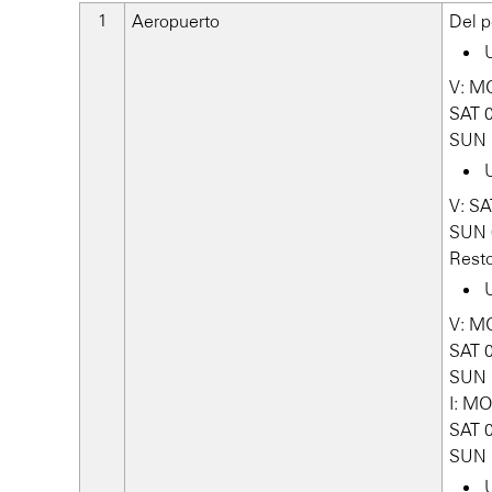
Aeropuerto
Del p
U
V: M
SAT 
SUN 
U
V: SA
SUN 
Resto
U
V: M
SAT 
SUN 
I: M
SAT 
SUN 
U