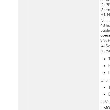
(2) P
(3) E
H1. N
No se
48 ho
públi
opera
y vue
(4) S
(5) O
Ofici
(6) 
I: M