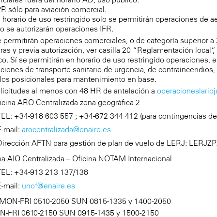
PR sólo para aviación comercial.
n horario de uso restringido solo se permitirán operaciones de a
o se autorizarán operaciones IFR.
 permitirán operaciones comerciales, o de categoría superior a
ras y previa autorización, ver casilla 20 “Reglamentación local”
co. Sí se permitirán en horario de uso restringido operaciones, e
ciones de transporte sanitario de urgencia, de contraincendios,
los posicionales para mantenimiento en base.
olicitudes al menos con 48 HR de antelación a
operacioneslario
ficina ARO Centralizada zona geográfica 2
TEL: +34-918 603 557 ; +34-672 344 412 (para contingencias d
E-mail:
arocentralizada@enaire.es
Dirección AFTN para gestión de plan de vuelo de LERJ: LERJZ
na AIO Centralizada – Oficina NOTAM Internacional
TEL: +34-913 213 137/138
E-mail:
unof@enaire.es
V: MON-FRI 0510-2050 SUN 0815-1335 y 1400-2050
ON-FRI 0610-2150 SUN 0915-1435 y 1500-2150