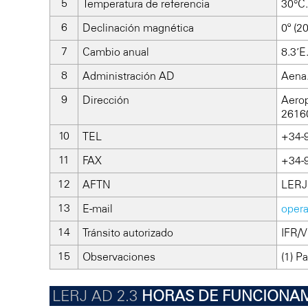
Temperatura de referencia
30°C.
Declinación magnética
0º (2
Cambio anual
8.3’E
Administración AD
Aena
Dirección
Aerop
26160
TEL
+34-
FAX
+34-
AFTN
LERJ
E-mail
opera
Tránsito autorizado
IFR/V
Observaciones
(1) P
HORAS DE FUNCIONA