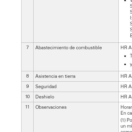
Abastecimiento de combustible
HR AD
y
Asistencia en tierra
HR AD
Seguridad
HR AD
Deshielo
HR AD
Observaciones
Horar
En ca
(1) P
un mí
comer