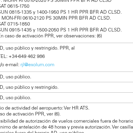
SAT 0615-1750
SUN 0815-1335 y 1400-1950 PS 1 HR PPR BFR AD CLSD.
I: MON-FRI 0610-2120 PS 30MIN PPR BFR AD CLSD.
SAT 0715-1850
SUN 0915-1435 y 1500-2050 PS 1 HR PPR BFR AD CLSD.
En caso de activación PPR, ver observaciones: (6)
, uso público y restringido. PPR, al
TEL: +34-649 462 986
/o e-mail:
rjl@exolum.com
, uso público.
, uso público y restringido.
, uso público.
io de actividad del aeropuerto: Ver HR ATS.
so de activación PPR, ver (6).
osibilidad de autorización de vuelos comerciales fuera de horar
nimo de antelación de 48 horas y previa autorización. Ver casil
ciales fuera del horario AD, uso público.