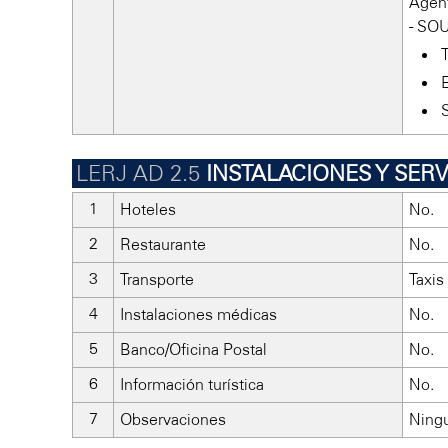
Agen
- SO
INSTALACIONES Y SER
Hoteles
No.
Restaurante
No.
Transporte
Taxis
Instalaciones médicas
No.
Banco/Oficina Postal
No.
Información turística
No.
Observaciones
Ning