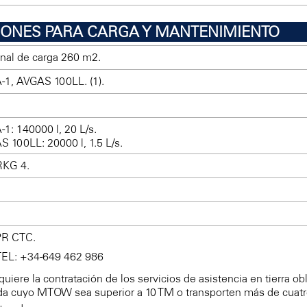
CIONES PARA CARGA Y MANTENIMIENTO
nal de carga 260 m2.
-1, AVGAS 100LL. (1).
-1: 140000 l, 20 L/s.
 100LL: 20000 l, 1.5 L/s.
RKG 4.
PR CTC.
TEL: +34-649 462 986
quiere la contratación de los servicios de asistencia en tierra ob
da cuyo MTOW sea superior a 10 TM o transporten más de cuatr