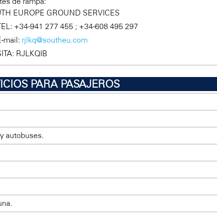
tes de rampa:
UTH EUROPE GROUND SERVICES
TEL: +34-941 277 455 ; +34-608 495 297
E-mail:
rjlkq@southeu.com
SITA: RJLKQIB
VICIOS PARA PASAJEROS
 y autobuses.
una.