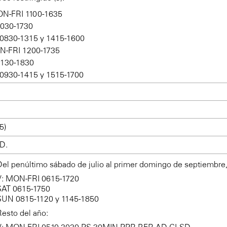
ON-FRI 1100-1635
1030-1730
0830-1315 y 1415-1600
ON-FRI 1200-1735
1130-1830
0930-1415 y 1515-1700
5)
D.
Del penúltimo sábado de julio al primer domingo de septiembre
V: MON-FRI 0615-1720
SAT 0615-1750
SUN 0815-1120 y 1145-1850
Resto del año:
V: MON-FRI 0510-2020 PS 30MIN PPR BFR AD CLSD