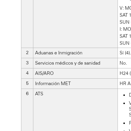
V: M
SAT 
SUN 
I: M
SAT 
SUN 
Aduanas e Inmigración
Sí (4).
Servicios médicos y de sanidad
No.
AIS/ARO
H24 (
Información MET
HR A
ATS