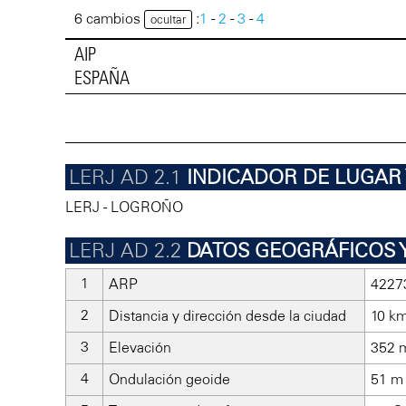
6 cambios
:
1
-
2
-
3
-
4
ocultar
AIP
ESPAÑA
INDICADOR DE LUGA
LERJ - LOGROÑO
DATOS GEOGRÁFICOS 
ARP
4227
Distancia y dirección desde la ciudad
10 km
Elevación
352 m
Ondulación geoide
51 m 