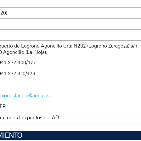
020).
.
.
uerto de Logroño-Agoncillo Crta N232 (Logroño-Zaragoza) s/n
 Agoncillo (La Rioja).
941 277 400/477
941 277 410/479
cioneslarioja@aena.es
FR.
ara todos los puntos del AD.
MIENTO