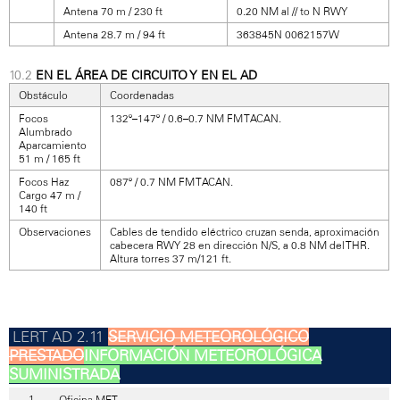
Antena 70 m / 230 ft
0.20 NM al // to N RWY
Antena 28.7 m / 94 ft
363845N 0062157W
EN EL ÁREA DE CIRCUITO Y EN EL AD
Obstáculo
Coordenadas
Focos
132º–147º / 0.6–0.7 NM FM TACAN.
Alumbrado
Aparcamiento
51 m / 165 ft
Focos Haz
087º / 0.7 NM FM TACAN.
Cargo 47 m /
140 ft
Observaciones
Cables de tendido eléctrico cruzan senda, aproximación
cabecera RWY 28 en dirección N/S, a 0.8 NM del THR.
Altura torres 37 m/121 ft.
SERVICIO METEOROLÓGICO
PRESTADO
INFORMACIÓN METEOROLÓGICA
SUMINISTRADA
Oficina MET