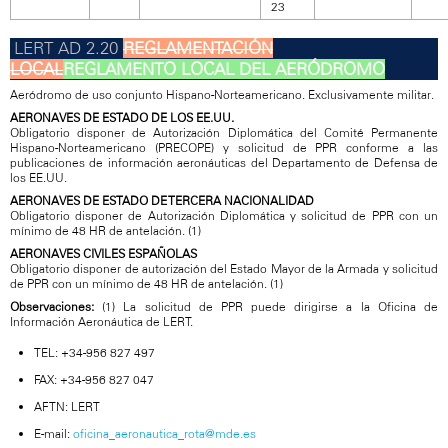
23
REGLAMENTACIÓN
LOCAL
REGLAMENTO LOCAL DEL AERÓDROMO
Aeródromo de uso conjunto Hispano-Norteamericano. Exclusivamente militar.
AERONAVES DE ESTADO DE LOS EE.UU.
Obligatorio disponer de Autorización Diplomática del Comité Permanente
Hispano-Norteamericano (PRECOPE) y solicitud de PPR conforme a las
publicaciones de información aeronáuticas del Departamento de Defensa de
los EE.UU.
AERONAVES DE ESTADO DE TERCERA NACIONALIDAD
Obligatorio disponer de Autorización Diplomática y solicitud de PPR con un
mínimo de 48 HR de antelación. (1)
AERONAVES CIVILES ESPAÑOLAS
Obligatorio disponer de autorización del Estado Mayor de la Armada y solicitud
de PPR con un mínimo de 48 HR de antelación. (1)
Observaciones:
(1) La solicitud de PPR puede dirigirse a la Oficina de
Información Aeronáutica de LERT.
TEL: +34-956 827 497
FAX: +34-956 827 047
AFTN: LERT
E-mail:
oficina_aeronautica_rota@mde.es