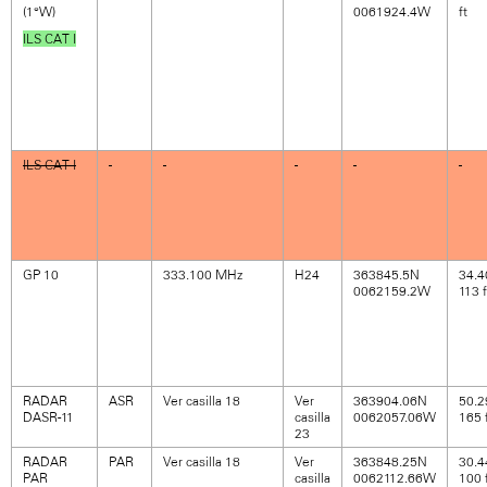
(1°W)
0061924.4W
ft
ILS CAT I
ILS CAT I
GP 10
333.100 MHz
H24
363845.5N
34.4
0062159.2W
113 f
RADAR
ASR
Ver casilla 18
Ver
363904.06N
50.2
DASR-11
casilla
0062057.06W
165 
23
RADAR
PAR
Ver casilla 18
Ver
363848.25N
30.4
PAR
casilla
0062112.66W
100 