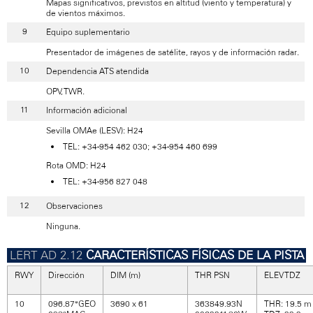
Mapas significativos, previstos en altitud (viento y temperatura) y
de vientos máximos.
Equipo suplementario
Presentador de imágenes de satélite, rayos y de información radar.
Dependencia ATS atendida
OPV, TWR.
Información adicional
Sevilla OMAe (LESV): H24
TEL: +34-954 462 030; +34-954 460 699
Rota OMD: H24
TEL: +34-956 827 048
Observaciones
Ninguna.
CARACTERÍSTICAS FÍSICAS DE LA PISTA
RWY
Dirección
DIM (m)
THR PSN
ELEV TDZ
10
096.87°GEO
3690 x 61
363849.93N
THR: 19.5 m /