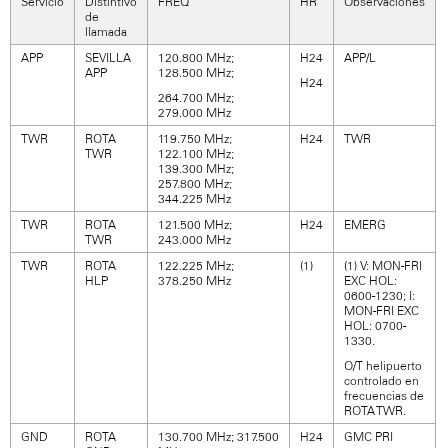
Servicio
Distintivo
FREQ
HR
Observaciones
de
llamada
APP
SEVILLA
120.800 MHz;
H24
APP/L
APP
128.500 MHz;
H24
264.700 MHz;
279.000 MHz
TWR
ROTA
119.750 MHz;
H24
TWR
TWR
122.100 MHz;
139.300 MHz;
257.800 MHz;
344.225 MHz
TWR
ROTA
121.500 MHz;
H24
EMERG
TWR
243.000 MHz
TWR
ROTA
122.225 MHz;
(1)
(1) V: MON-FRI
HLP
378.250 MHz
EXC HOL:
0600-1230; I:
MON-FRI EXC
HOL: 0700-
1330.
O/T helipuerto
controlado en
frecuencias de
ROTA TWR.
GND
ROTA
130.700 MHz; 317.500
H24
GMC PRI