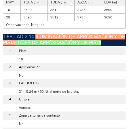
RWY
TORA (m)
TODA (m)
ASDA (m)
LDA (m)
10
3690
3812
3735
3690
28
3690
3812
3735
3690
Observaciones: Ninguna.
ILUMINACIÓN DE APROXIMACIÓN Y DE
PISTA
LUCES DE APROXIMACIÓN Y DE PISTA
Pista
10
Aproximación
No.
PAPI (MEHT)
3° (15.24 m / 50 ft), al norte de la pista.
Umbral
Verdes.
Zona de toma de contacto
No.