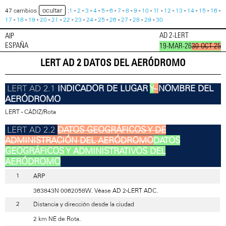
ocultar
47 cambios
:
1
-
2
-
3
-
4
-
5
-
6
-
7
-
8
-
9
-
10
-
11
-
12
-
13
-
14
-
15
-
16
-
17
-
18
-
19
-
20
-
21
-
22
-
23
-
24
-
25
-
26
-
27
-
28
-
29
-
30
AD 2-LERT
AIP
ESPAÑA
19-MAR-26
30-OCT-25
LERT AD 2 DATOS DEL AERÓDROMO
INDICADOR DE LUGAR
Y
-
NOMBRE DEL
AERÓDROMO
LERT - CÁDIZ/Rota
DATOS GEOGRÁFICOS Y DE
ADMINISTRACIÓN DEL AERÓDROMO
DATOS
GEOGRÁFICOS Y ADMINISTRATIVOS DEL
AERÓDROMO
ARP
363843N 0062058W. Véase AD 2-LERT ADC.
Distancia y dirección desde la ciudad
2 km NE de Rota.