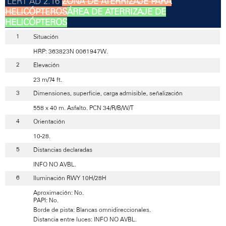
ZONA DE ATERRIZAJE PARA
HELICÓPTEROS
ÁREA DE ATERRIZAJE DE
HELICÓPTEROS
Situación
HRP: 363823N 0061947W.
Elevación
23 m/74 ft.
Dimensiones, superficie, carga admisible, señalización
558 x 40 m. Asfalto. PCN 34/R/B/W/T
Orientación
10-28.
Distancias declaradas
INFO NO AVBL.
Iluminación RWY 10H/28H
Aproximación: No.
PAPI: No.
Borde de pista: Blancas omnidireccionales.
Distancia entre luces: INFO NO AVBL.