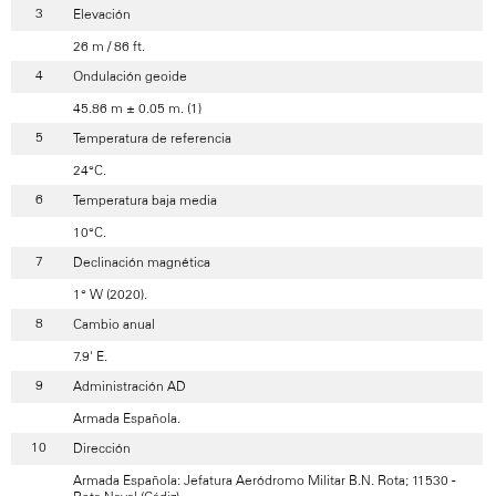
Elevación
26 m / 86 ft.
Ondulación geoide
45.86 m ± 0.05 m. (1)
Temperatura de referencia
24°C.
Temperatura baja media
10°C.
Declinación magnética
1° W (2020).
Cambio anual
7.9' E.
Administración AD
Armada Española.
Dirección
Armada Española: Jefatura Aeródromo Militar B.N. Rota; 11530 -