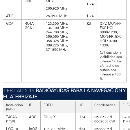
GND
MHz
H24
265.925 MHz
ATIS
—
267.600 MHz
H24
GCA
ROTA
123.300 MHz;
(2)
(2) V: MON-FRI
GCA
134.100 MHz;
EXC HOL:
244.700 MHz;
0600-1230; I:
356.050 MHz;
MON-FRI EXC
356.325 MHz;
HOL: 0700-
369.225 MHz;
1330.
371.850 MHz
O/T cuando la
visibilidad sea
inferior 1.6 km
y/o techo de
nubes sea
inferior a 400
ft.
RADIOAYUDAS PARA LA NAVEGACIÓN Y
EL ATERRIZAJE
Instalación
ID
FREQ
HR
Coordenadas
ELE
(VAR)
TACAN
AOG
CH 23X
H24
363852.3N
34.7
(1°W)
0062056.6W
114 f
LOC 10
IAOG
108.700 MHz
H24
363833.6N
20.