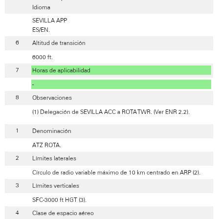
Idioma
SEVILLA APP
ES/EN.
Altitud de transición
6000 ft.
Horas de aplicabilidad
-
Observaciones
(1) Delegación de SEVILLA ACC a ROTA TWR. (Ver ENR 2.2).
Denominación
ATZ ROTA.
Límites laterales
Círculo de radio variable máximo de 10 km centrado en ARP (2).
Límites verticales
SFC-3000 ft HGT (3).
Clase de espacio aéreo