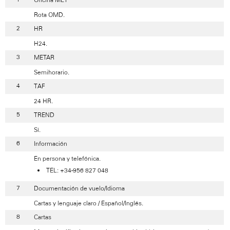
Rota OMD.
HR
H24.
METAR
Semihorario.
TAF
24 HR.
TREND
Sí.
Información
En persona y telefónica.
TEL: +34-956 827 048
Documentación de vuelo/Idioma
Cartas y lenguaje claro / Español/Inglés.
Cartas