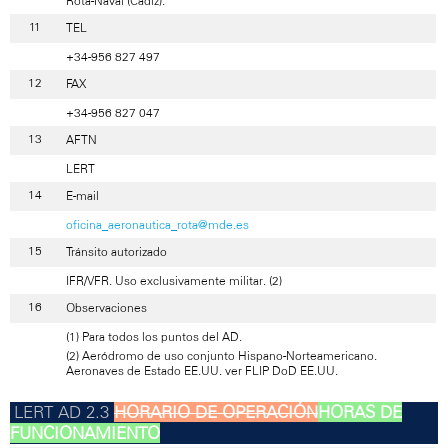
Rota-Naval (Cádiz).
TEL
+34-956 827 497
FAX
+34-956 827 047
AFTN
LERT
E-mail
oficina_aeronautica_rota@mde.es
Tránsito autorizado
IFR/VFR. Uso exclusivamente militar. (2)
Observaciones
(1) Para todos los puntos del AD.
(2) Aeródromo de uso conjunto Hispano-Norteamericano.
Aeronaves de Estado EE.UU. ver FLIP DoD EE.UU.
HORARIO DE OPERACIÓN
HORAS DE
FUNCIONAMIENTO