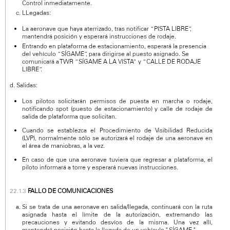
Control inmediatamente.
LLegadas:
La aeronave que haya aterrizado, tras notificar “PISTA LIBRE”,
mantendrá posición y esperará instrucciones de rodaje.
Entrando en plataforma de estacionamiento, esperará la presencia
del vehículo “SÍGAME”, para dirigirse al puesto asignado. Se
comunicará a TWR “SÍGAME A LA VISTA” y “CALLE DE RODAJE
LIBRE”.
d. Salidas:
Los pilotos solicitarán permisos de puesta en marcha o rodaje,
notificando spot (puesto de estacionamiento) y calle de rodaje de
salida de plataforma que solicitan.
Cuando se establezca el Procedimiento de Visibilidad Reducida
(LVP), normalmente sólo se autorizará el rodaje de una aeronave en
el área de maniobras, a la vez.
En caso de que una aeronave tuviera que regresar a plataforma, el
piloto informará a torre y esperará nuevas instrucciones.
FALLO DE COMUNICACIONES
Si se trata de una aeronave en salida/llegada, continuará con la ruta
asignada hasta el límite de la autorización, extremando las
precauciones y evitando desvíos de la misma. Una vez allí,
mantendrá posición hasta la llegada de un vehículo " SÍGAME ".