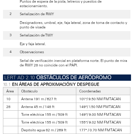
Puntos de espera de la pista, letreros y puestos de
estacionamiento.
Señalización de RWY
Designadores, umbral, eje, faja lateral, zona de toma de contacto y
punto de visada
Señalización de TWY
Eje y faja lateral.
Observaciones
Señal de verificación inercial en plataforma norte. El punto de mira
de RWY 28 no coincide con el PAPI.
OBSTÁCULOS DE AERÓDROMO
EN ÁREAS DE APROXIMACIÓN Y DESPEGUE
Área
Obstáculo
Coordenadas
10
Antena 191 m / 627 ft
101°/ 9.50 NM FM TACAN
28
Antena 45 m / 148 ft
149°/ 1.50 NM FM TACAN
Torre eléctrica 155 m / 509 ft
149°/ 9.00 NM FM TACAN
Torre eléctrica 155 m / 509 ft
155°/ 9.02 NM FM TACAN
Depósito agua 82 m / 269 ft
177° / 0.70 NM FM TACAN