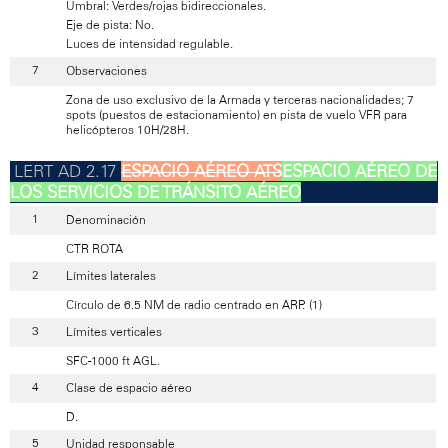
Umbral: Verdes/rojas bidireccionales.
Eje de pista: No.
Luces de intensidad regulable.
Observaciones
Zona de uso exclusivo de la Armada y terceras nacionalidades; 7
spots (puestos de estacionamiento) en pista de vuelo VFR para
helicópteros 10H/28H.
ESPACIO AÉREO ATS
ESPACIO AÉREO DE
LOS SERVICIOS DE TRÁNSITO AÉREO
Denominación
CTR ROTA
Límites laterales
Círculo de 6.5 NM de radio centrado en ARP. (1)
Límites verticales
SFC-1000 ft AGL.
Clase de espacio aéreo
D.
Unidad responsable