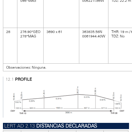
098°MAG
0062211.86W
TDZ: 22.2 m /
28
276.90°GEO
3690 x 61
363835.58N
THR: 19 m / 
278°MAG
0061944.40W
TDZ: No
Observaciones: Ninguna.
PROFILE
DISTANCIAS DECLARADAS