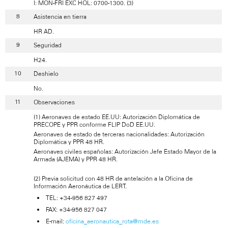
I: MON-FRI EXC HOL: 0700-1300. (3)
Asistencia en tierra
HR AD.
Seguridad
H24.
Deshielo
No.
Observaciones
(1) Aeronaves de estado EE.UU: Autorización Diplomática de
PRECOPE y PPR conforme FLIP DoD EE.UU.
Aeronaves de estado de terceras nacionalidades: Autorización
Diplomática y PPR 48 HR.
Aeronaves civiles españolas: Autorización Jefe Estado Mayor de la
Armada (AJEMA) y PPR 48 HR.
(2) Previa solicitud con 48 HR de antelación a la Oficina de
Información Aeronáutica de LERT.
TEL: +34-956 827 497
FAX: +34-956 827 047
E-mail:
oficina_aeronautica_rota@mde.es