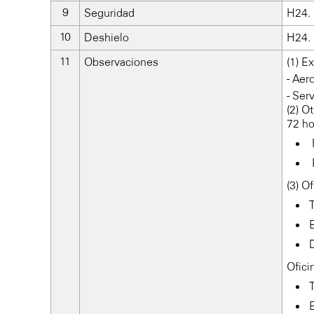
Seguridad
H24.
Deshielo
H24.
Observaciones
(1) E
- Aer
- Ser
(2) O
72 ho
(3) O
Ofici