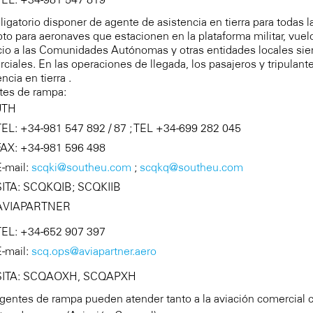
ligatorio disponer de agente de asistencia en tierra para todas l
to para aeronaves que estacionen en la plataforma militar, vue
cio a las Comunidades Autónomas y otras entidades locales sie
ciales. En las operaciones de llegada, los pasajeros y tripulant
ncia en tierra .
tes de rampa:
TH
TEL: +34-981 547 892 / 87 ; TEL +34-699 282 045
FAX: +34-981 596 498
E-mail:
scqki@southeu.com
;
scqkq@southeu.com
SITA: SCQKQIB; SCQKIIB
AVIAPARTNER
TEL: +34-652 907 397
E-mail:
scq.ops@aviapartner.aero
SITA: SCQAOXH, SCQAPXH
gentes de rampa pueden atender tanto a la aviación comercial c