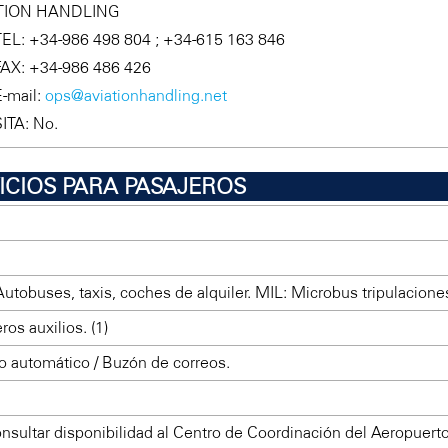
TION HANDLING
TEL: +34-986 498 804 ; +34-615 163 846
FAX: +34-986 486 426
E-mail:
ops@aviationhandling.net
SITA: No.
VICIOS PARA PASAJEROS
Autobuses, taxis, coches de alquiler. MIL: Microbus tripulacione
ros auxilios. (1)
o automático / Buzón de correos.
onsultar disponibilidad al Centro de Coordinación del Aeropuerto