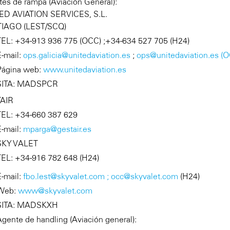
es de rampa (Aviación General):
ED AVIATION SERVICES, S.L.
IAGO (LEST/SCQ)
TEL: +34-913 936 775 (OCC) ;+34-634 527 705 (H24)
E-mail:
ops.galicia@unitedaviation.es
;
ops@unitedaviation.es (
Página web:
www.unitedaviation.es
SITA: MADSPCR
AIR
TEL: +34-660 387 629
E-mail:
mparga@gestair.es
SKY VALET
TEL: +34-916 782 648 (H24)
E-mail:
fbo.lest@skyvalet.com ;
occ@skyvalet.com
(H24)
Web:
www@skyvalet.com
SITA: MADSKXH
Agente de handling (Aviación general):