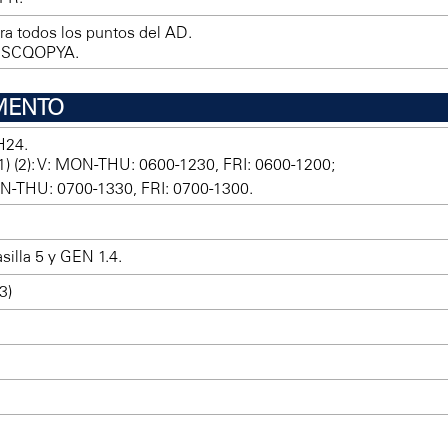
ara todos los puntos del AD.
: SCQOPYA.
MENTO
H24.
1) (2): V: MON-THU: 0600-1230, FRI: 0600-1200;
N-THU: 0700-1330, FRI: 0700-1300.
asilla 5 y GEN 1.4.
3)