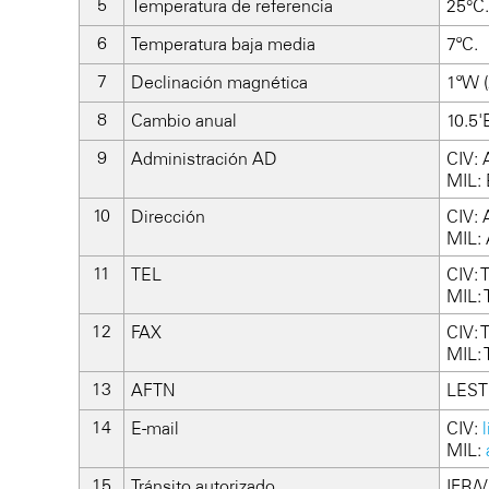
Temperatura de referencia
25°C.
Temperatura baja media
7ºC.
Declinación magnética
1ºW (
Cambio anual
10.5'
Administración AD
CIV: 
MIL: 
Dirección
CIV: 
MIL: 
TEL
CIV: 
MIL: 
FAX
CIV: 
MIL: 
AFTN
LEST
E-mail
CIV:
MIL:
Tránsito autorizado
IFR/V