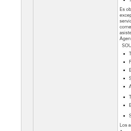
Es ob
excep
servi
comer
asiste
Agen
SOU
Los a