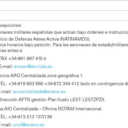
xcepciones:
onaves militares españolas que actúan bajo órdenes e instrucc
vicio de Defensa Aérea Activa (NATINAMDS).
tros horarios bajo petición. Para las aeronaves de estado/militar
ras antes a:
FAX +34-981 897 410 ó
E-mail:
amsan@ea.mde.es
ficina ARO Centralizada zona geográfica 1.
TEL: +34-918 603 556 +34-672 344 412 (solo en contingencia d
E-mail:
arocentralizada@enaire.es
Dirección AFTN gestión Plan Vuelo LEST: LESTZPZX.
na AIO Centralizada – Oficina NOTAM Internacional.
TEL: +34-913 213 137/138
E-mail:
unof@enaire.es