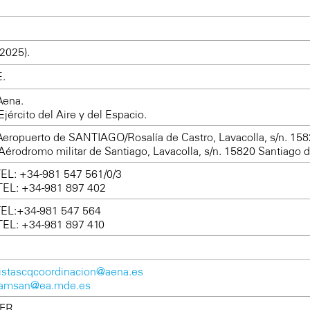
2025).
E.
Aena.
Ejército del Aire y del Espacio.
Aeropuerto de SANTIAGO/Rosalía de Castro, Lavacolla, s/n. 15
Aérodromo militar de Santiago, Lavacolla, s/n. 15820 Santiago 
TEL: +34-981 547 561/0/3
TEL: +34-981 897 402
TEL:+34-981 547 564
TEL: +34-981 897 410
listascqcoordinacion@aena.es
amsan@ea.mde.es
FR.