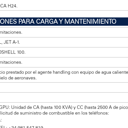
LCA H24.
CIONES PARA CARGA Y MANTENIMIENTO
imitaciones.
, JET A-1.
SHELL 100.
imitaciones.
cio prestado por el agente handling con equipo de agua caliente y
elo de aeronaves.
GPU: Unidad de CA (hasta 100 KVA) y CC (hasta 2500 A de pico
olicitud de suministro de combustible en los teléfonos:
:
TEL: +34-981 547 819