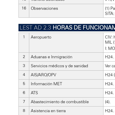
Observaciones
(1) P
SITA
HORAS DE FUNCIONA
Aeropuerto
CIV: 
MIL (
I: MO
Aduanas e Inmigración
H24.
Servicios médicos y de sanidad
Ver c
AIS/ARO/OPV
H24 (
Información MET
H24.
ATS
H24.
Abastecimiento de combustible
(4).
Asistencia en tierra
H24.