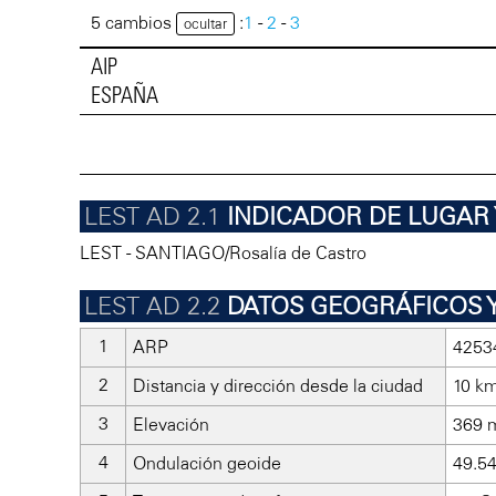
5 cambios
:
1
-
2
-
3
ocultar
AIP
ESPAÑA
INDICADOR DE LUGA
LEST - SANTIAGO/Rosalía de Castro
DATOS GEOGRÁFICOS 
ARP
4253
Distancia y dirección desde la ciudad
10 k
Elevación
369 m
Ondulación geoide
49.54