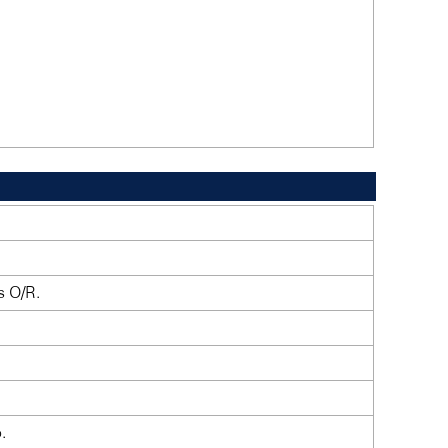
s O/R.
.