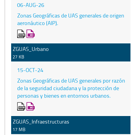
06-AUG-26
Zonas Geográficas de UAS generales de origen
aeronáutico (AIP).
ZGUAS_Urbano
27 KB
15-OCT-24
Zonas Geográficas de UAS generales por razón
de la seguridad ciudadana y la protección de
personas y bienes en entornos urbanos.
ZGUAS_Infraestructuras
17 MB