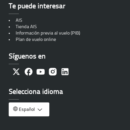
Te puede interesar
AIS
Tienda AIS
Información previa al vuelo (PIB)
Plan de vuelo online
Síguenos en
Selecciona idioma
Selecciona
Más
Español

idioma
opciones
de
idioma