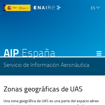
Seleccio
Más
ES

idioma
opcio
de
idio
AIP
España
Servicio de Información Aeronáutica
Zonas geográficas de UAS
Una zona geográfica de UAS es una parte del espacio aéreo